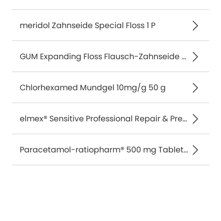
meridol Zahnseide Special Floss 1 P
GUM Expanding Floss Flausch-Zahnseide 30 m
Chlorhexamed Mundgel 10mg/g 50 g
elmex® Sensitive Professional Repair & Prevent Zahnpasta 75 ml
Paracetamol-ratiopharm® 500 mg Tabletten 20 St