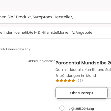
efinden
Kosmetik
Heil- & Hilfsmittel
Marken
Angebote
ontal Mundsalbe 20 g
Abbildung ähnlich
Parodontal Mundsalbe 2
Gel mit Lidocain, Kamille und Sa
Entzündungen im Mund
(
53
)
Ohne Rezept
1.265,00 €/kg
6 g