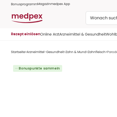
Magazin
medpex App
Bonusprogramm
Suchen
Online Arzt
Arzneimittel & Gesundheit
Wohlb
Rezept einlösen
Startseite
Arzneimittel-Gesundheit
Zahn & Mund
Zahnfleisch
Parod
··· Bonuspunkte sammeln