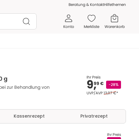
Beratung & Kontakt
Hilfethemen
Konto
Merkliste
Warenkorb
Ihr Preis
0 g
9,
99 €
-28%
lbei zur Behandlung von
Ehemaliger Preis (U 
UVP/AVP
13,97 €
*
Kassenrezept
Privatrezept
Ihr Preis