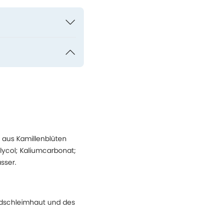
ug aus Kamillenblüten
nglycol; Kaliumcarbonat;
sser.
dschleimhaut und des