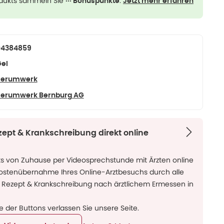
odukts sammeln Sie
.
··· Bonuspunkte
Jetzt mehr erfahren
04384859
el
Serumwerk
Serumwerk Bernburg AG
zept & Krankschreibung direkt online
ks von Zuhause per Videosprechstunde mit Ärzten online
Kostenübernahme Ihres Online-Arztbesuchs durch alle
 Rezept & Krankschreibung nach ärztlichem Ermessen in
ne der Buttons verlassen Sie unsere Seite.