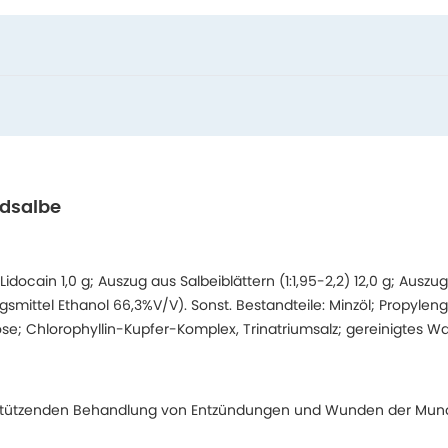
dsalbe
 Lidocain 1,0 g; Auszug aus Salbeiblättern (1:1,95-2,2) 12,0 g; Ausz
zugsmittel Ethanol 66,3%V/V). Sonst. Bestandteile: Minzöl; Propyle
lose; Chlorophyllin-Kupfer-Komplex, Trinatriumsalz; gereinigtes Wa
erstützenden Behandlung von Entzündungen und Wunden der Mun