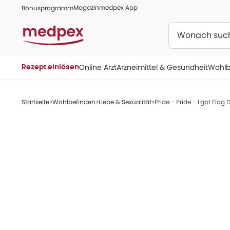
Magazin
medpex App
Bonusprogramm
Suchen
Online Arzt
Arzneimittel & Gesundheit
Wohlb
Rezept einlösen
Startseite
Wohlbefinden
Liebe & Sexualität
Pride - Pride - Lgbt Flag 