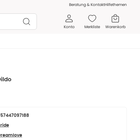
Beratung & Kontakt
Hilfethemen
Konto
Merkliste
Warenkorb
Dildo
657447097188
ride
Dreamlove