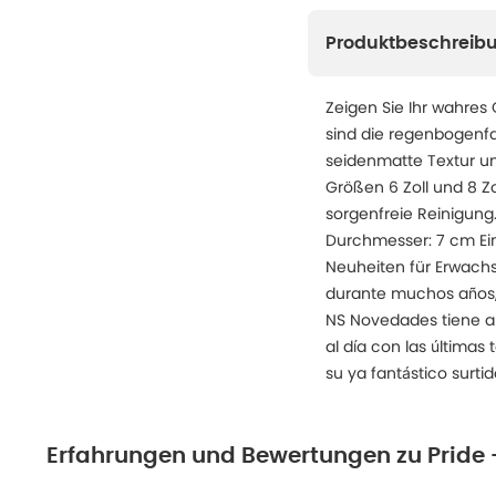
Produktbeschreib
Zeigen Sie Ihr wahres 
sind die regenbogenfa
seidenmatte Textur und
Größen 6 Zoll und 8 Zo
sorgenfreie Reinigung.
Durchmesser: 7 cm Ein
Neuheiten für Erwach
durante muchos años,
NS Novedades tiene al
al día con las última
su ya fantástico surti
Erfahrungen und Bewertungen zu
Pride 