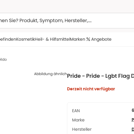
efinden
Kosmetik
Heil- & Hilfsmittel
Marken
Angebote
Dildo
Abbildung ähnlich
Pride - Pride - Lgbt Flag 
Derzeit nicht verfügbar
EAN
Marke
P
Hersteller