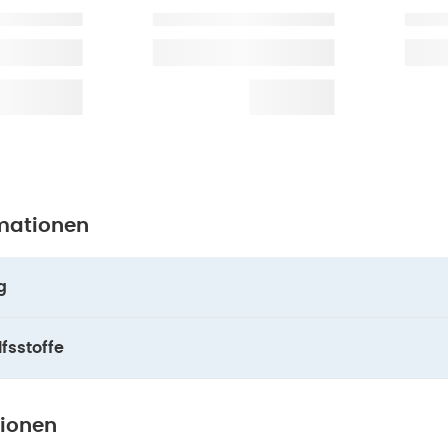
mationen
g
fsstoffe
tionen