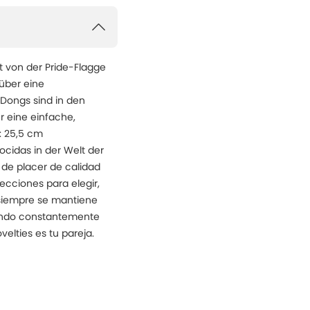
rt von der Pride-Flagge
über eine
 Dongs sind in den
r eine einfache,
e: 25,5 cm
ocidas in der Welt der
de placer de calidad
cciones para elegir,
 siempre se mantiene
liando constantemente
velties es tu pareja.