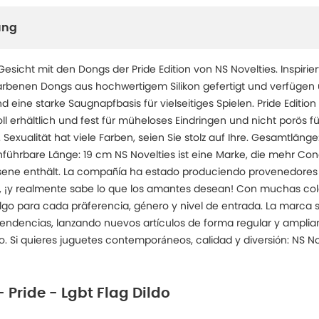
ung
Gesicht mit den Dongs der Pride Edition von NS Novelties. Inspirie
rbenen Dongs aus hochwertigem Silikon gefertigt und verfügen 
 eine starke Saugnapfbasis für vielseitiges Spielen. Pride Edition
ll erhältlich und fest für müheloses Eindringen und nicht porös fü
 Sexualität hat viele Farben, seien Sie stolz auf Ihre. Gesamtläng
führbare Länge: 19 cm NS Novelties ist eine Marke, die mehr Con
sene enthält. La compañía ha estado produciendo provenedores 
 ¡y realmente sabe lo que los amantes desean! Con muchas cole
go para cada präferencia, género y nivel de entrada. La marca
s tendencias, lanzando nuevos artículos de forma regular y amp
do. Si quieres juguetes contemporáneos, calidad y diversión: NS No
- Pride - Lgbt Flag Dildo