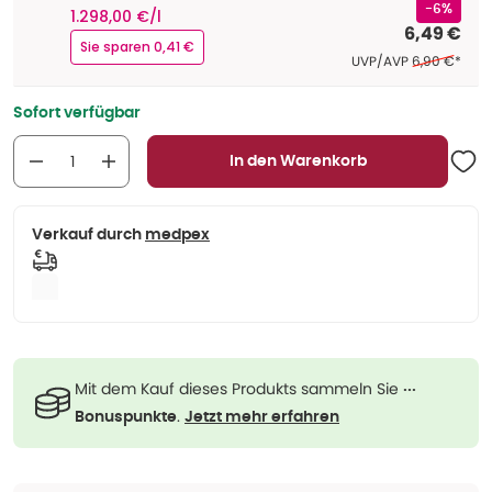
-6%
1.298,00 €/l
6,49 €
Sie sparen 0,41 €
Ehemaliger P
UVP/AVP
6,90 €
*
Sofort verfügbar
In den Warenkorb
Verkauf durch
medpex
Mit dem Kauf dieses Produkts sammeln Sie
···
.
Bonuspunkte
Jetzt mehr erfahren