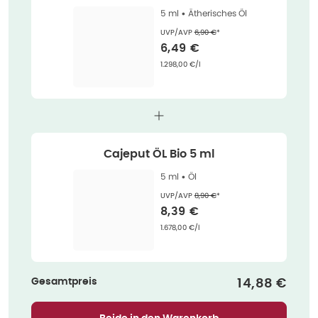
5 ml •
Ätherisches Öl
Ehemaliger Preis (U V P)
:
UVP/AVP
6,90 €
*
Verkaufspreis
:
6,49 €
Grundpreis
:
1.298,00 €/l
Cajeput ÖL Bio 5 ml
5 ml •
Öl
Ehemaliger Preis (U V P)
:
UVP/AVP
8,90 €
*
Verkaufspreis
:
8,39 €
Grundpreis
:
1.678,00 €/l
Gesamtpreis
Verkaufspre
14,88 €