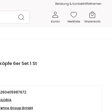
Beratung & Kontakt
Hilfethemen
Konto
Merkliste
Warenkorb
öpfe 6er Set 1 St
4260405987672
ILORIA
Vehns Group GmbH