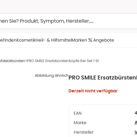
efinden
Kosmetik
Heil- & Hilfsmittel
Marken
Angebote
fsteckbürsten
PRO SMILE Ersatzbürstenköpfe 6er Set 1 St
Abbildung ähnlich
PRO SMILE Ersatzbürstenk
Derzeit nicht verfügbar
EAN
Marke
A
Hersteller