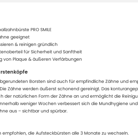
hallzahnbürste PRO SMILE
ähne geeignet
sieren & reinigen gründlich
noberteil für Sicherheit und Sanftheit
ung von Plaque & äußeren Verfärbungen
ürstenköpfe
abgerundeten Borsten sind auch für empfindliche Zähne und emp
 Die Zähne werden äußerst schonend gereinigt. Das konturangepa
ch der natürlichen Form der Zähne an und ermöglicht die Reini
 Innerhalb weniger Wochen verbessert sich die Mundhygiene und wi
hne aus – sichtbar und spürbar.
n empfohlen, die Aufsteckbürsten alle 3 Monate zu wechseln.