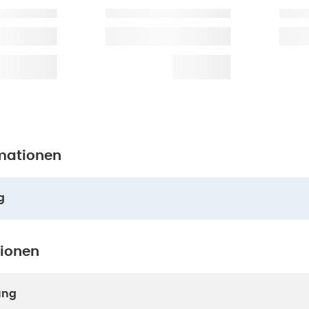
mationen
g
tionen
ung