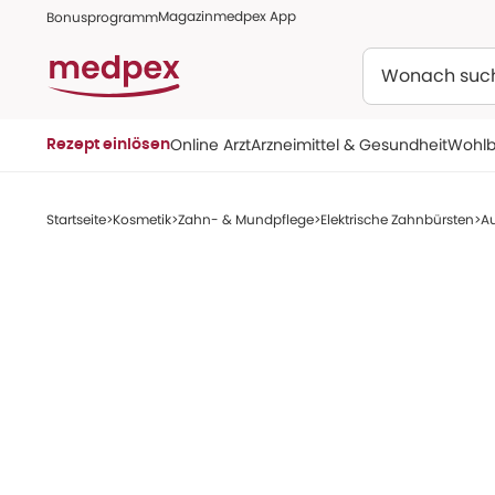
Magazin
medpex App
Bonusprogramm
Suchen
Online Arzt
Arzneimittel & Gesundheit
Wohlb
Rezept einlösen
Startseite
Kosmetik
Zahn- & Mundpflege
Elektrische Zahnbürsten
Au