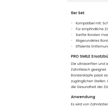
6er Set
Kompatibel mit: Sc
Für empfindliche Z
Sanfte Borsten mas
Abgerundetes Borste
Effiziente Entfern
PRO SMILE Ersatzb
Die ultrasanften und 
Zahnfleisch geeignet.
Bürstenköpfe passt si
zugänglichen Stellen.
die Gesundheit der Zä
Anwendung
Es wird von Zahnärzte