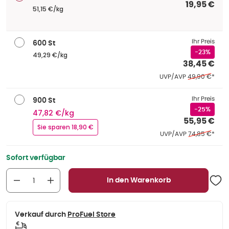
19,95 €
51,15 €/kg
Ihr Preis
600 St
-23%
49,29 €/kg
38,45 €
Ehemaliger Pre
UVP/AVP
49,90 €
*
Ihr Preis
900 St
-25%
47,82 €/kg
55,95 €
Sie sparen 18,90 €
Ehemaliger Pre
UVP/AVP
74,85 €
*
Sofort verfügbar
In den Warenkorb
Verkauf durch
ProFuel Store