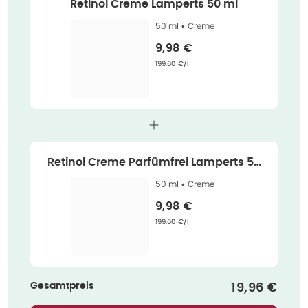
Retinol Creme Lamperts 50 ml
50 ml •
Creme
Verkaufspreis
:
9,98 €
Grundpreis
:
199,60 €/l
Retinol Creme Parfümfrei Lamperts 50
ml
50 ml •
Creme
Verkaufspreis
:
9,98 €
Grundpreis
:
199,60 €/l
Gesamtpreis
Verkaufspr
19,96 €