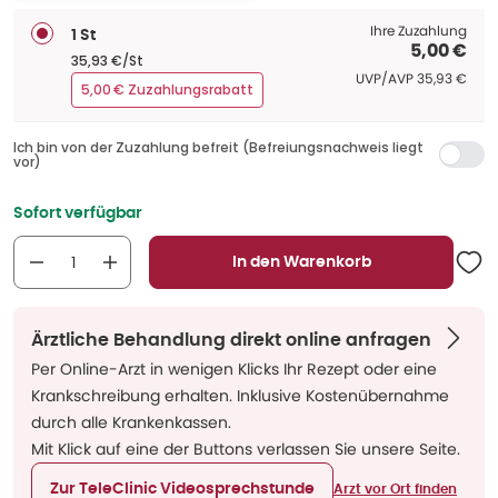
Ihre Zuzahlung
1 St
5,00 €
35,93 €/St
UVP/AVP
:
UVP/AVP
35,93 €
5,00 € Zuzahlungsrabatt
Ich bin von der Zuzahlung befreit (Befreiungsnachweis liegt
vor)
Sofort verfügbar
In den Warenkorb
Ärztliche Behandlung direkt online anfragen
Per Online-Arzt in wenigen Klicks Ihr Rezept oder eine
Krankschreibung erhalten. Inklusive Kostenübernahme
durch alle Krankenkassen.
Mit Klick auf eine der Buttons verlassen Sie unsere Seite.
Zur TeleClinic Videosprechstunde
Arzt vor Ort finden