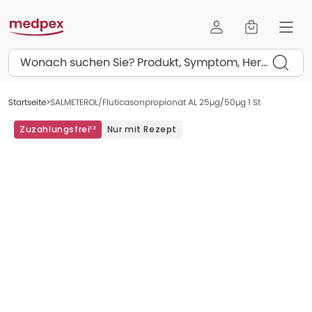
Suchen
Startseite
SALMETEROL/Fluticasonpropionat AL 25µg/50µg 1 St
Zuzahlungsfrei¹³
Nur mit Rezept