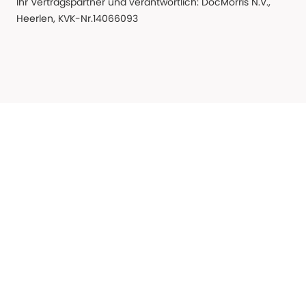
Ihr Vertragspartner und verantwortlich: DocMorris N.V.,
Heerlen, KVK-Nr.14066093