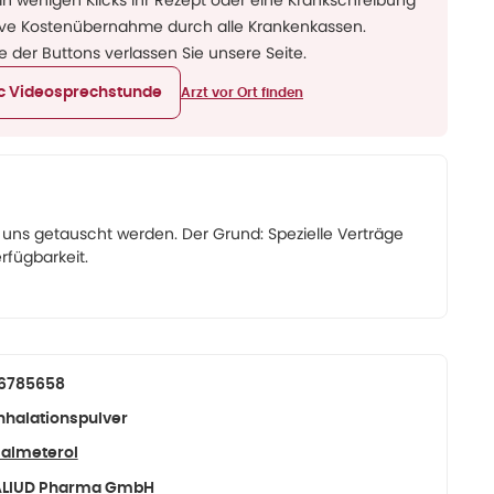
 in wenigen Klicks Ihr Rezept oder eine Krankschreibung
usive Kostenübernahme durch alle Krankenkassen.
ne der Buttons verlassen Sie unsere Seite.
ic Videosprechstunde
Arzt vor Ort finden
ns getauscht werden. Der Grund: Spezielle Verträge
rfügbarkeit.
16785658
nhalationspulver
almeterol
ALIUD Pharma GmbH