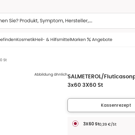
efinden
Kosmetik
Heil- & Hilfsmittel
Marken
Angebote
0 St
Abbildung ähnlich
SALMETEROL/Fluticason
3x60 3X60 St
Kassenrezept
0,39 €/St
3X60 St