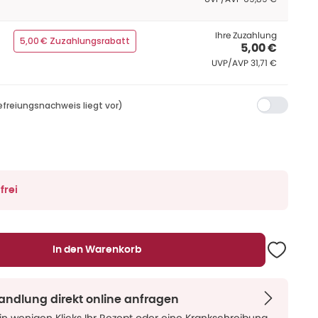
Ihre Zuzahlung
5,00 € Zuzahlungsrabatt
5,00 €
UVP/AVP
:
UVP/AVP
31,71 €
efreiungsnachweis liegt vor)
frei
In den Warenkorb
handlung direkt online anfragen