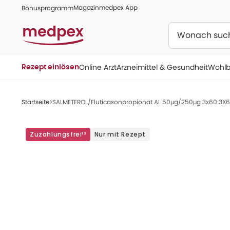
Magazin
medpex App
Bonusprogramm
Suchen
Online Arzt
Arzneimittel & Gesundheit
Wohlb
Rezept einlösen
Startseite
SALMETEROL/Fluticasonpropionat AL 50µg/250µg 3x60 3X6
Zuzahlungsfrei¹³
Nur mit Rezept