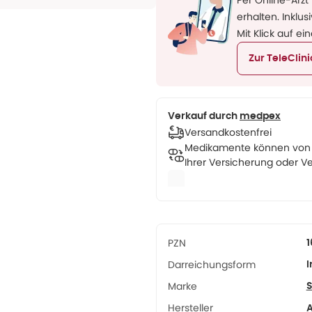
Per Online-Arzt
erhalten. Inkl
Mit Klick auf ei
Zur TeleClin
Verkauf durch
medpex
Versandkostenfrei
Medikamente können von u
Ihrer Versicherung oder Ve
PZN
Darreichungsform
I
Marke
S
Hersteller