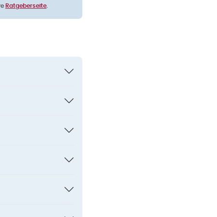
re
.
Ratgeberseite