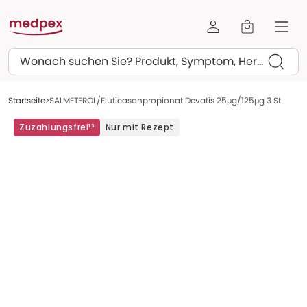
Suchen
Startseite
SALMETEROL/Fluticasonpropionat Devatis 25µg/125µg 3 St
Zuzahlungsfrei¹³
Nur mit Rezept