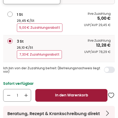
Ihre Zuzahlung
1 St
5,00 €
29,45 €/St
UVP/AVP
:
UVP/AVP
29,45 €
5,00 € Zuzahlungsrabatt
Ihre Zuzahlung
3 St
12,28 €
26,10 €/St
UVP/AVP
:
UVP/AVP
78,29 €
7,33 € Zuzahlungsrabatt
Ich bin von der Zuzahlung befreit (Befreiungsnachweis liegt
vor)
Sofort verfügbar
In den Warenkorb
Beratung, Rezept & Krankschreibung direkt