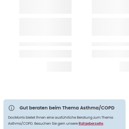
Gut beraten beim Thema Asthma/COPD
DocMorris bietet Ihnen eine ausführliche Beratung zum Thema
Asthma/COPD. Besuchen Sie gern unsere
.
Ratgeberseite