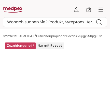
Suchen
Startseite
SALMETEROL/Fluticasonpropionat Devatis 25µg/250µg 3 St
Zuzahlungsfrei¹³
Nur mit Rezept