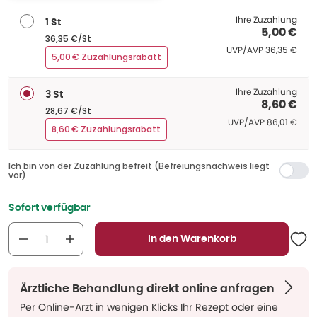
Ihre Zuzahlung
1 St
5,00 €
36,35 €/St
UVP/AVP
:
UVP/AVP
36,35 €
5,00 € Zuzahlungsrabatt
Ihre Zuzahlung
3 St
8,60 €
28,67 €/St
UVP/AVP
:
UVP/AVP
86,01 €
8,60 € Zuzahlungsrabatt
Ich bin von der Zuzahlung befreit (Befreiungsnachweis liegt
vor)
Sofort verfügbar
In den Warenkorb
Ärztliche Behandlung direkt online anfragen
Per Online-Arzt in wenigen Klicks Ihr Rezept oder eine