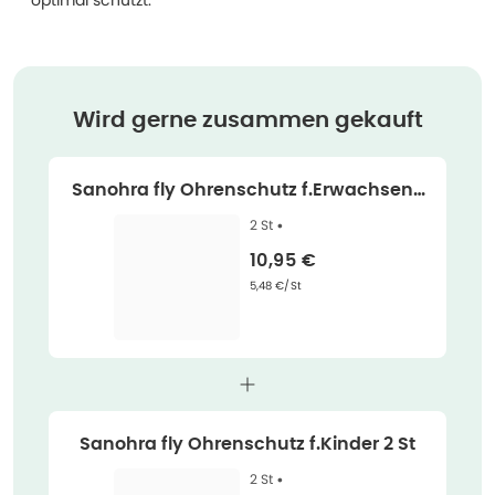
optimal schützt.
Wird gerne zusammen gekauft
Sanohra fly Ohrenschutz f.Erwachsene
2 St
2 St •
Verkaufspreis
:
10,95 €
Grundpreis
:
5,48 €/St
Sanohra fly Ohrenschutz f.Kinder 2 St
2 St •