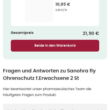
Verkaufspreis
:
10,95 €
Grundpreis
:
5,48 €/St
Gesamtpreis
Verkaufspr
21,90 €
Beide in den Warenkorb
Fragen und Antworten zu
Sanohra fly
Ohrenschutz f.Erwachsene 2 St
Hier beantwortet unser pharmazeutisches Team die
häufigsten Fragen zum Produkt.