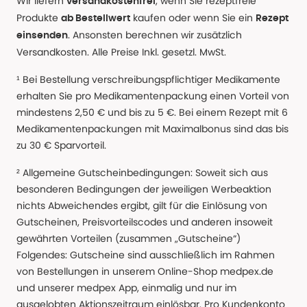
Wir liefern
, wenn Sie rezeptfreie
versandkostenfrei
Produkte
kaufen oder wenn Sie ein
ab Bestellwert
Rezept
. Ansonsten berechnen wir zusätzlich
einsenden
Versandkosten. Alle Preise Inkl. gesetzl. MwSt.
¹ Bei Bestellung verschreibungspflichtiger Medikamente
erhalten Sie pro Medikamentenpackung einen Vorteil von
mindestens 2,50 € und bis zu 5 €. Bei einem Rezept mit 6
Medikamentenpackungen mit Maximalbonus sind das bis
zu 30 € Sparvorteil.
² Allgemeine Gutscheinbedingungen: Soweit sich aus
besonderen Bedingungen der jeweiligen Werbeaktion
nichts Abweichendes ergibt, gilt für die Einlösung von
Gutscheinen, Preisvorteilscodes und anderen insoweit
gewährten Vorteilen (zusammen „Gutscheine“)
Folgendes: Gutscheine sind ausschließlich im Rahmen
von Bestellungen in unserem Online-Shop medpex.de
und unserer medpex App, einmalig und nur im
ausgelobten Aktionszeitraum einlösbar. Pro Kundenkonto