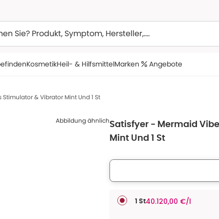
efinden
Kosmetik
Heil- & Hilfsmittel
Marken
Angebote
 Stimulator & Vibrator Mint Und 1 St
Abbildung ähnlich
Satisfyer - Mermaid Vibe
Mint Und 1 St
40.120,00 €/l
1 St