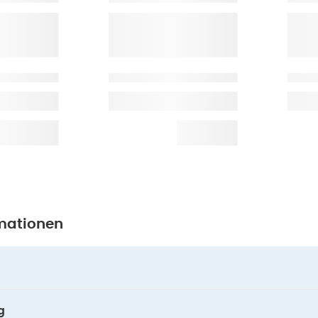
mationen
g