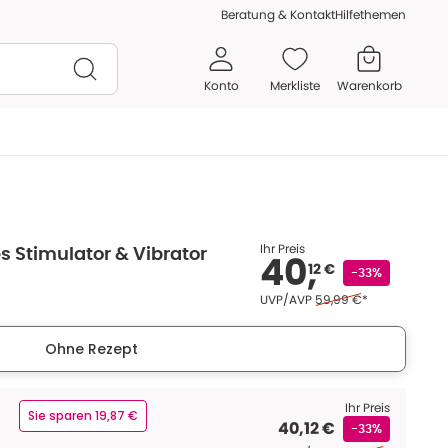
Beratung & Kontakt
Hilfethemen
Konto
Merkliste
Warenkorb
Ihr Preis
s Stimulator & Vibrator
40,
12 €
-33%
Ehemaliger Preis (U V P
UVP/AVP
59,99 €
*
Ohne Rezept
Ihr Preis
Sie sparen 19,87 €
40,12 €
-33%