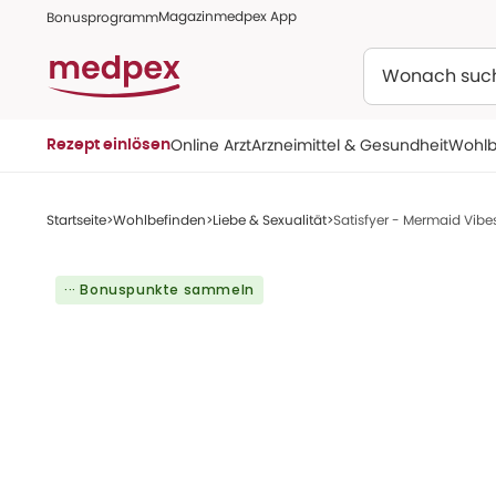
Magazin
medpex App
Bonusprogramm
Suchen
Online Arzt
Arzneimittel & Gesundheit
Wohlb
Rezept einlösen
Startseite
Wohlbefinden
Liebe & Sexualität
Satisfyer - Mermaid Vibes
··· Bonuspunkte sammeln