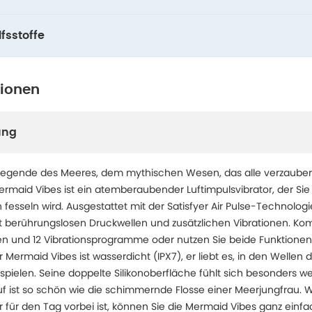
fsstoffe
tionen
ung
Legende des Meeres, dem mythischen Wesen, das alle verzaubert
 Mermaid Vibes ist ein atemberaubender Luftimpulsvibrator, der S
fesseln wird. Ausgestattet mit der Satisfyer Air Pulse-Technologie
 mit berührungslosen Druckwellen und zusätzlichen Vibrationen. Kom
en und 12 Vibrationsprogramme oder nutzen Sie beide Funktionen 
 Mermaid Vibes ist wasserdicht (IPX7), er liebt es, in den Wellen
spielen. Seine doppelte Silikonoberfläche fühlt sich besonders w
uf ist so schön wie die schimmernde Flosse einer Meerjungfrau. 
für den Tag vorbei ist, können Sie die Mermaid Vibes ganz einfa