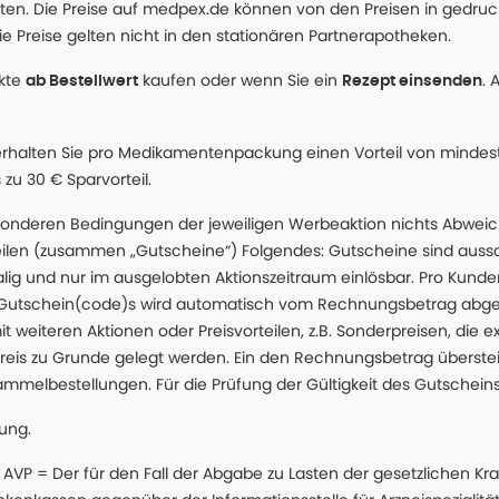
alten. Die Preise auf medpex.de können von den Preisen in gedru
e Preise gelten nicht in den stationären Partnerapotheken.
ukte
kaufen oder wenn Sie ein
. 
ab Bestellwert
Rezept einsenden
erhalten Sie pro Medikamentenpackung einen Vorteil von mindeste
u 30 € Sparvorteil.
nderen Bedingungen der jeweiligen Werbeaktion nichts Abweichen
teilen (zusammen „Gutscheine“) Folgendes: Gutscheine sind auss
g und nur im ausgelobten Aktionszeitraum einlösbar. Pro Kunde
 Gutschein(code)s wird automatisch vom Rechnungsbetrag abgezo
t weiteren Aktionen oder Preisvorteilen, z.B. Sonderpreisen, die e
reis zu Grunde gelegt werden. Ein den Rechnungsbetrag überstei
ammelbestellungen. Für die Prüfung der Gültigkeit des Gutschein
lung.
 * AVP = Der für den Fall der Abgabe zu Lasten der gesetzliche