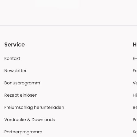
Service
H
Kontakt
E
Newsletter
F
Bonusprogramm
V
Rezept einlösen
Hi
Freiumschlag herunterladen
B
Vordrucke & Downloads
P
Partnerprogramm
K