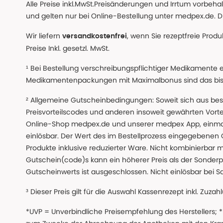
Alle Preise inkl.MwSt.Preisänderungen und Irrtum vorbeh
und gelten nur bei Online-Bestellung unter medpex.de. Di
Wir liefern
, wenn Sie rezeptfreie Prod
versandkostenfrei
Preise Inkl. gesetzl. MwSt.
¹ Bei Bestellung verschreibungspflichtiger Medikamente 
Medikamentenpackungen mit Maximalbonus sind das bis z
² Allgemeine Gutscheinbedingungen: Soweit sich aus beso
Preisvorteilscodes und anderen insoweit gewährten Vor
Online-Shop medpex.de und unserer medpex App, einmali
einlösbar. Der Wert des im Bestellprozess eingegebenen
Produkte inklusive reduzierter Ware. Nicht kombinierbar mi
Gutschein(code)s kann ein höherer Preis als der Sonderp
Gutscheinwerts ist ausgeschlossen. Nicht einlösbar bei S
³ Dieser Preis gilt für die Auswahl Kassenrezept inkl. Zuzah
*UVP = Unverbindliche Preisempfehlung des Herstellers;