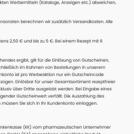
ckten Werbemitteln (Kataloge, Anzeigen etc.) abweichen,
Ansonsten berechnen wir zusätzlich Versandkosten. Alle
ns 2,50 € und bis zu 5 €. Bei einem Rezept mit 6
des ergibt, gilt für die Einlösung von Gutscheinen,
chließlich im Rahmen von Bestellungen in unserem
nkonto ist pro Werbeaktion nur ein Gutscheincode
gen. Einlösbar für unser Gesamtsortiment rezeptfreier
xklusiv über Dritte ausgelobt werden. Bei Eingabe eines
gender Gutscheinwert verfällt. Die Auszahlung des
s müssen Sie sich in Ihr Kundenkonto einloggen.
n Krankenkasse (KK) vom pharmazeutischen Unternehmer