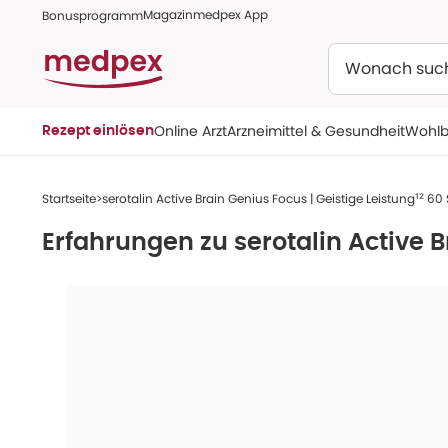
Magazin
medpex App
Bonusprogramm
Suchen
Online Arzt
Arzneimittel & Gesundheit
Wohlb
Rezept einlösen
Startseite
serotalin Active Brain Genius Focus | Geistige Leistung¹² 60 
Erfahrungen zu
serotalin Active B