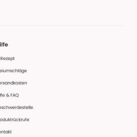
ilfe
-Rezept
reiumschläge
ersandkosten
lfe & FAQ
eschwerdestelle
roduktrückrufe
ontakt