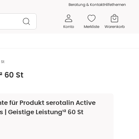
Beratung & Kontakt
Hilfethemen
Konto
Merkliste
Warenkorb
 St
² 60 St
te für Produkt
serotalin Active
 | Geistige Leistung¹² 60 St