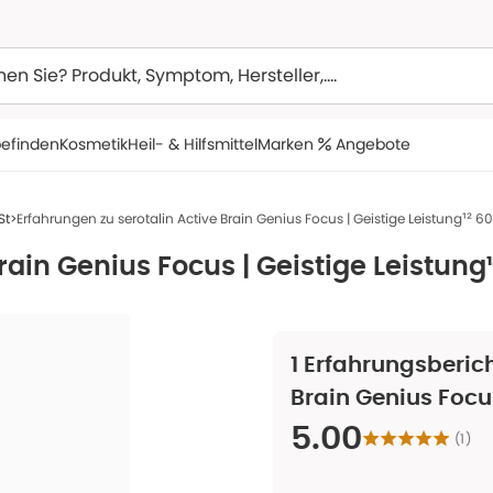
efinden
Kosmetik
Heil- & Hilfsmittel
Marken
Angebote
St
Erfahrungen zu serotalin Active Brain Genius Focus | Geistige Leistung¹² 60
rain Genius Focus | Geistige Leistung¹
1
Erfahrungsberich
Brain Genius Focus
5.00
(
1
)