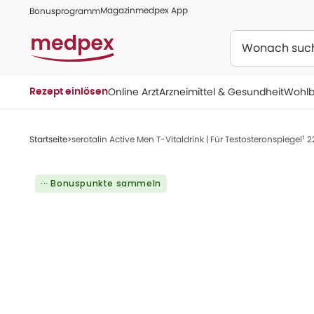
Magazin
medpex App
Bonusprogramm
Suchen
Online Arzt
Arzneimittel & Gesundheit
Wohlb
Rezept einlösen
Startseite
serotalin Active Men T-Vitaldrink | Für Testosteronspiegel¹ 2
··· Bonuspunkte sammeln