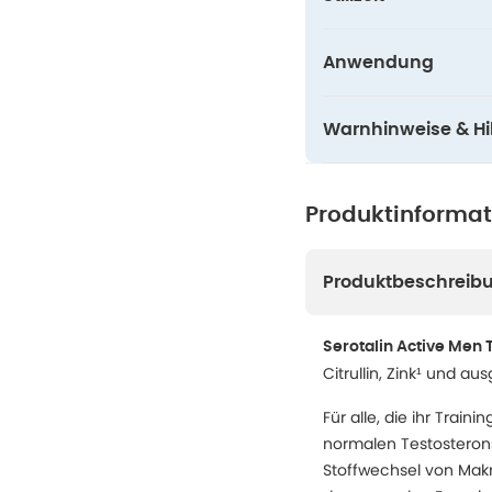
Anwendung
Warnhinweise & Hil
Produktinforma
Produktbeschreib
Serotalin Active Men 
Citrullin, Zink¹ und au
Für alle, die ihr Trai
normalen Testosterons
Stoffwechsel von Makr