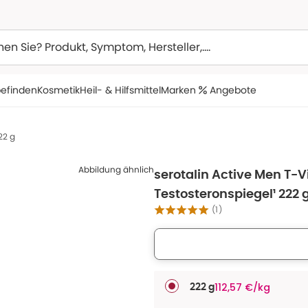
efinden
Kosmetik
Heil- & Hilfsmittel
Marken
Angebote
22 g
Abbildung ähnlich
serotalin Active Men T-Vi
Testosteronspiegel¹ 222 
(
1
)
112,57 €/kg
222 g