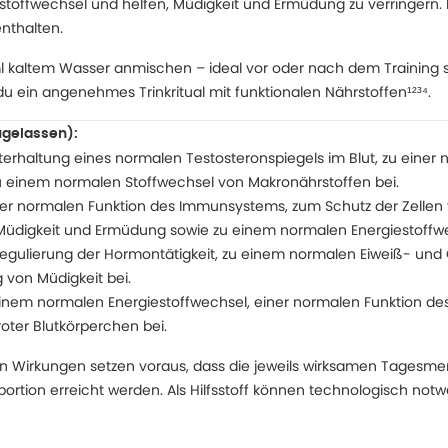
offwechsel und helfen, Müdigkeit und Ermüdung zu verringern. L-C
nthalten.
ml kaltem Wasser anmischen – ideal vor oder nach dem Training 
u ein angenehmes Trinkritual mit funktionalen Nährstoffen¹²³⁴.
ugelassen):
hterhaltung eines normalen Testosteronspiegels im Blut, zu einer
u einem normalen Stoffwechsel von Makronährstoffen bei.
iner normalen Funktion des Immunsystems, zum Schutz der Zellen 
Müdigkeit und Ermüdung sowie zu einem normalen Energiestoffwe
 Regulierung der Hormontätigkeit, zu einem normalen Eiweiß- un
 von Müdigkeit bei.
 einem normalen Energiestoffwechsel, einer normalen Funktion d
oter Blutkörperchen bei.
en Wirkungen setzen voraus, dass die jeweils wirksamen Tages
ortion erreicht werden. Als Hilfsstoff können technologisch not