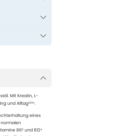
til. Mit Kreatin, L-
ng und Alltag¹²³⁴.
rechterhaltung eines
m normalen
itamine B6³ und B12⁴