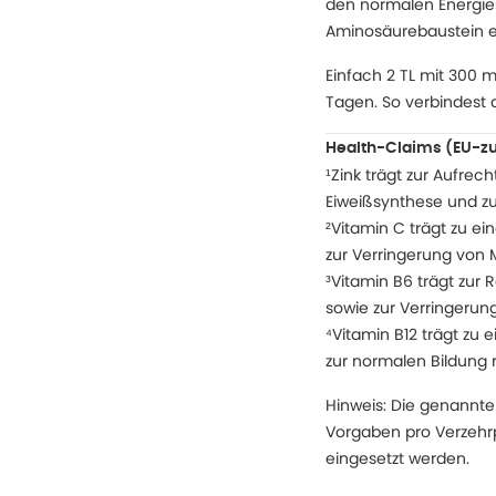
den normalen Energiest
Aminosäurebaustein e
Einfach 2 TL mit 300 
Tagen. So verbindest d
Health-Claims (EU-z
¹Zink trägt zur Aufrec
Eiweißsynthese und z
²Vitamin C trägt zu e
zur Verringerung von 
³Vitamin B6 trägt zur
sowie zur Verringerung
⁴Vitamin B12 trägt zu
zur normalen Bildung r
Hinweis: Die genannt
Vorgaben pro Verzehrp
eingesetzt werden.