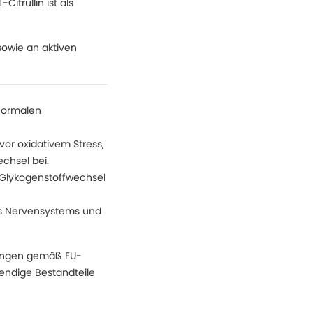
itrullin ist als
sowie an aktiven
 normalen
vor oxidativem Stress,
chsel bei.
d Glykogenstoffwechsel
es Nervensystems und
mengen gemäß EU-
wendige Bestandteile