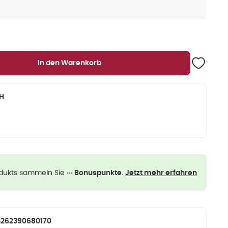
In den Warenkorb
H
odukts sammeln Sie
.
··· Bonuspunkte
Jetzt mehr erfahren
4262390680170