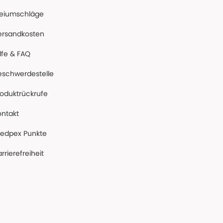
reiumschläge
ersandkosten
lfe & FAQ
eschwerdestelle
roduktrückrufe
ontakt
edpex Punkte
rrierefreiheit