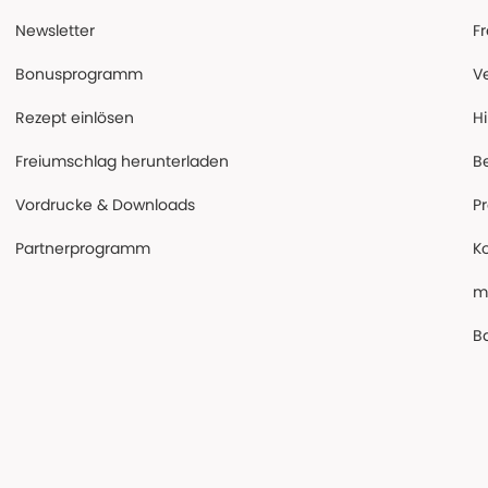
Newsletter
F
Bonusprogramm
V
Rezept einlösen
Hi
Freiumschlag herunterladen
B
Vordrucke & Downloads
P
Partnerprogramm
K
m
Ba