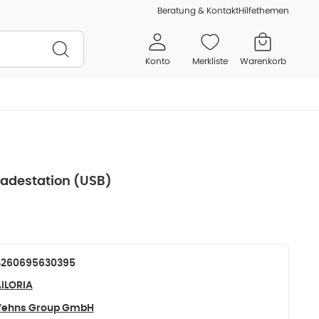
Beratung & Kontakt
Hilfethemen
Konto
Merkliste
Warenkorb
Ladestation (USB)
4260695630395
ILORIA
Vehns Group GmbH