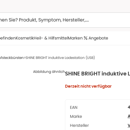
efinden
Kosmetik
Heil- & Hilfsmittel
Marken
Angebote
fsteckbürsten
SHINE BRIGHT induktive Ladestation (USB)
Abbildung ähnlich
SHINE BRIGHT induktive 
Derzeit nicht verfügbar
EAN
Marke
A
Hersteller