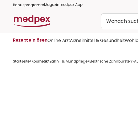
Magazin
medpex App
Bonusprogramm
Suchen
Online Arzt
Arzneimittel & Gesundheit
Wohlb
Rezept einlösen
Startseite
Kosmetik
Zahn- & Mundpflege
Elektrische Zahnbürsten
Au