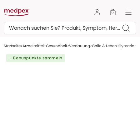
Suchen
Startseite
Arzneimittel-Gesundheit
Verdauung
Galle & Leber
silymarin-L
··· Bonuspunkte sammeln