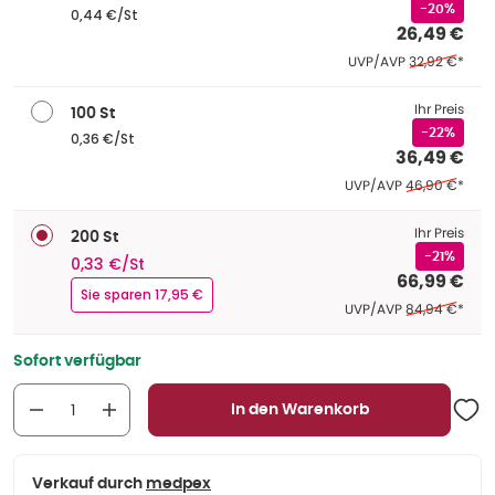
-20%
0,44 €/St
26,49 €
Ehemaliger Pr
UVP/AVP
32,92 €
*
Ihr Preis
100 St
-22%
0,36 €/St
36,49 €
Ehemaliger Pre
UVP/AVP
46,90 €
*
Ihr Preis
200 St
-21%
0,33 €/St
66,99 €
Sie sparen 17,95 €
Ehemaliger Pre
UVP/AVP
84,94 €
*
Sofort verfügbar
In den Warenkorb
Verkauf durch
medpex