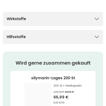
Wirkstoffe
Hilfsstoffe
Wird gerne zusammen gekauft
silymarin-Loges 200 St
200 St •
Hartkapseln
Ehemaliger Preis (U V P)
:
UVP/AVP
84,94 €
*
Verkaufspreis
:
66,99 €
Grundpreis
:
0,33 €/St