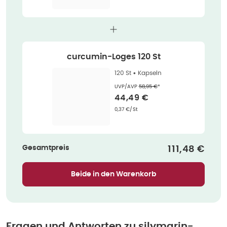
curcumin-Loges 120 St
120 St •
Kapseln
Ehemaliger Preis (U V P)
:
UVP/AVP
58,95 €
*
Verkaufspreis
:
44,49 €
Grundpreis
:
0,37 €/St
Gesamtpreis
Verkaufspre
111,48 €
Beide in den Warenkorb
Fragen und Antworten zu
silymarin-