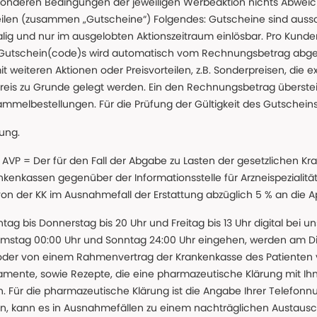
nderen Bedingungen der jeweiligen Werbeaktion nichts Abweichen
teilen (zusammen „Gutscheine“) Folgendes: Gutscheine sind auss
g und nur im ausgelobten Aktionszeitraum einlösbar. Pro Kunde
 Gutschein(code)s wird automatisch vom Rechnungsbetrag abgezo
t weiteren Aktionen oder Preisvorteilen, z.B. Sonderpreisen, die e
reis zu Grunde gelegt werden. Ein den Rechnungsbetrag überstei
ammelbestellungen. Für die Prüfung der Gültigkeit des Gutschein
lung.
 * AVP = Der für den Fall der Abgabe zu Lasten der gesetzliche
nkassen gegenüber der Informationsstelle für Arzneispezialitä
 von der KK im Ausnahmefall der Erstattung abzüglich 5 % an die 
ntag bis Donnerstag bis 20 Uhr und Freitag bis 13 Uhr digital bei 
amstag 00:00 Uhr und Sonntag 24:00 Uhr eingehen, werden am Die
oder von einem Rahmenvertrag der Krankenkasse des Patienten
amente, sowie Rezepte, die eine pharmazeutische Klärung mit Ihn
. Für die pharmazeutische Klärung ist die Angabe Ihrer Telefon
önnen, kann es in Ausnahmefällen zu einem nachträglichen Austau