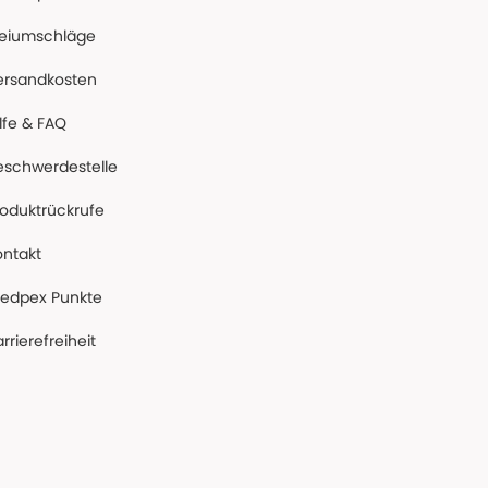
reiumschläge
ersandkosten
lfe & FAQ
eschwerdestelle
roduktrückrufe
ontakt
edpex Punkte
rrierefreiheit