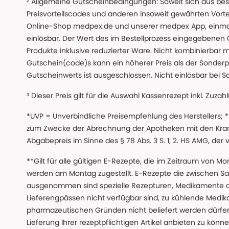
² Allgemeine Gutscheinbedingungen: Soweit sich aus beso
Preisvorteilscodes und anderen insoweit gewährten Vor
Online-Shop medpex.de und unserer medpex App, einmali
einlösbar. Der Wert des im Bestellprozess eingegebenen
Produkte inklusive reduzierter Ware. Nicht kombinierbar mi
Gutschein(code)s kann ein höherer Preis als der Sonderp
Gutscheinwerts ist ausgeschlossen. Nicht einlösbar bei S
³ Dieser Preis gilt für die Auswahl Kassenrezept inkl. Zuzah
*UVP = Unverbindliche Preisempfehlung des Herstellers;
zum Zwecke der Abrechnung der Apotheken mit den Kranke
Abgabepreis im Sinne des § 78 Abs. 3 S. 1, 2. HS AMG, der
**Gilt für alle gültigen E-Rezepte, die im Zeitraum von Mo
werden am Montag zugestellt. E-Rezepte die zwischen S
ausgenommen sind spezielle Rezepturen, Medikamente 
Lieferengpässen nicht verfügbar sind, zu kühlende Medik
pharmazeutischen Gründen nicht beliefert werden dürfen
Lieferung Ihrer rezeptpflichtigen Artikel anbieten zu k