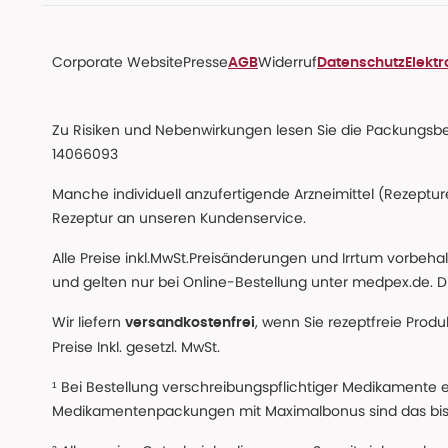
Corporate Website
Presse
Widerruf
AGB
Datenschutz
Elekt
Zu Risiken und Nebenwirkungen lesen Sie die Packungsbeil
14066093
Manche individuell anzufertigende Arzneimittel (Rezepture
Rezeptur an unseren Kundenservice.
Alle Preise inkl.MwSt.Preisänderungen und Irrtum vorbeh
und gelten nur bei Online-Bestellung unter medpex.de. Di
Wir liefern
, wenn Sie rezeptfreie Prod
versandkostenfrei
Preise Inkl. gesetzl. MwSt.
¹ Bei Bestellung verschreibungspflichtiger Medikamente 
Medikamentenpackungen mit Maximalbonus sind das bis z