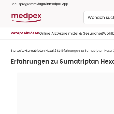
Magazin
medpex App
Bonusprogramm
Suchen
Online Arzt
Arzneimittel & Gesundheit
Wohlb
Rezept einlösen
Startseite
Sumatriptan Hexal 2 St
Erfahrungen zu Sumatriptan Hexal 2
Erfahrungen zu
Sumatriptan Hexa