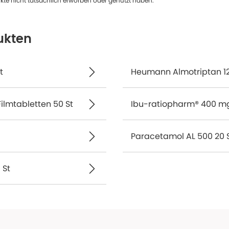
te nicht tatsächlich erworben oder genutzt haben.
ukten
t
Heumann Almotriptan 12,
lmtabletten 50 St
Ibu-ratiopharm® 400 mg
Paracetamol AL 500 20 
 St