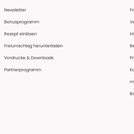
Newsletter
F
Bonusprogramm
V
Rezept einlösen
Hi
Freiumschlag herunterladen
B
Vordrucke & Downloads
P
Partnerprogramm
K
m
Ba