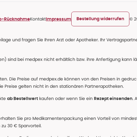
Kontakt
© 2
Bestellung widerrufen
ro-Rücknahme
Impressum
age und fragen Sie Ihren Arzt oder Apotheker. Ihr Vertragspartner
n) sind bei medpex nicht erhältlich bzw. ihre Anfertigung kann l
alten. Die Preise auf medpex.de können von den Preisen in gedru
e Preise gelten nicht in den stationären Partnerapotheken.
ukte
kaufen oder wenn Sie ein
. 
ab Bestellwert
Rezept einsenden
erhalten Sie pro Medikamentenpackung einen Vorteil von mindeste
u 30 € Sparvorteil.