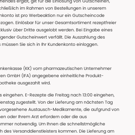
des ergibt, gilt für die Einlösung von Gutscheinen,
chließlich im Rahmen von Bestellungen in unserem
nkonto ist pro Werbeaktion nur ein Gutscheincode
gen. Einlösbar für unser Gesamtsortiment rezeptfreier
xklusiv über Dritte ausgelobt werden. Bei Eingabe eines
gender Gutscheinwert verfällt. Die Auszahlung des
s müssen Sie sich in Ihr Kundenkonto einloggen.
n Krankenkasse (KK) vom pharmazeutischen Unternehmer
ten GmbH (IFA) angegebene einheitliche Produkt-
Apotheke ausgezahlt wird.
uns eingehen. E-Rezepte die Freitag nach 13:00 eingehen,
nstag zugestellt. Von der Lieferung am nächsten Tag
 vorgesehene Austausch-Medikamente, die aufgrund von
en oder Ihrem Arzt erfordern oder die aus
nummer notwendig. Um Ihnen die schnellstmögliche
sch des Versanddienstleisters kommen. Die Lieferung am