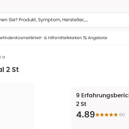
efinden
Kosmetik
Heil- & Hilfsmittel
Marken
Angebote
 St
l 2 St
9
Erfahrungsberic
2 St
4.89
(
9
)