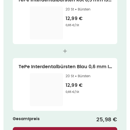
TePe Interdentalbürsten Rot 0,5 mm ISO
2 20 St
20 St •
Bürsten
Verkaufspreis
:
12,99 €
Grundpreis
:
0,65 €/St
TePe Interdentalbürsten Blau 0,6 mm IS
O 3 20 St
20 St •
Bürsten
Verkaufspreis
:
12,99 €
Grundpreis
:
0,65 €/St
Gesamtpreis
Verkaufspre
25,98 €