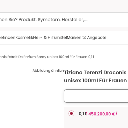
efinden
Kosmetik
Heil- & Hilfsmittel
Marken
Angebote
onis Extrait De Parfum Spray unisex 100ml Für Frauen 0,1 l
Abbildung ähnlich
Tiziana Terenzi Draconis
unisex 100ml Für Frauen 0
1.450.200,00 €/l
0,1 l