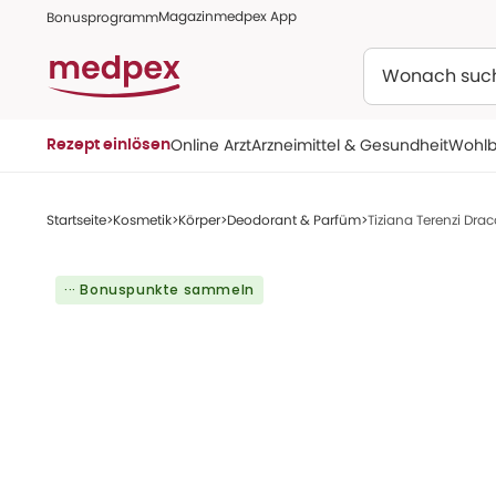
Magazin
medpex App
Bonusprogramm
Suchen
Online Arzt
Arzneimittel & Gesundheit
Wohlb
Rezept einlösen
Startseite
Kosmetik
Körper
Deodorant & Parfüm
Tiziana Terenzi Drac
··· Bonuspunkte sammeln