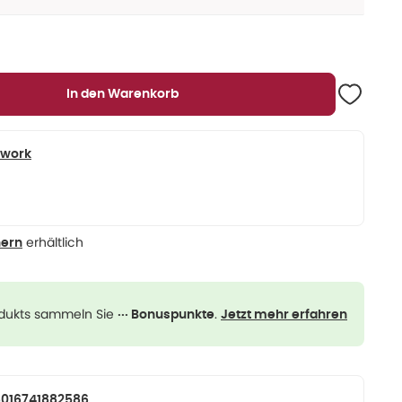
In den Warenkorb
twork
erhältlich
nern
odukts sammeln Sie
.
··· Bonuspunkte
Jetzt mehr erfahren
016741882586