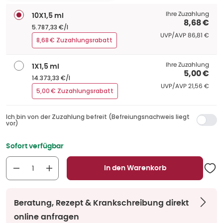
Ihre Zuzahlung
10X1,5 ml
8,68 €
5.787,33 €/l
UVP/AVP
:
UVP/AVP
86,81 €
8,68 € Zuzahlungsrabatt
Ihre Zuzahlung
1X1,5 ml
5,00 €
14.373,33 €/l
UVP/AVP
:
UVP/AVP
21,56 €
5,00 € Zuzahlungsrabatt
Ich bin von der Zuzahlung befreit (Befreiungsnachweis liegt
vor)
Sofort verfügbar
In den Warenkorb
Beratung, Rezept & Krankschreibung direkt
online anfragen