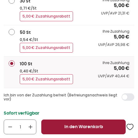
30 St
5,00 €
0,71 €/St
UVP/AVP
:
UVP/AVP
21,31 €
5,00 € Zuzahlungsrabatt
Ihre Zuzahlung
50 St
5,00 €
0,54 €/St
UVP/AVP
:
UVP/AVP
26,98 €
5,00 € Zuzahlungsrabatt
Ihre Zuzahlung
100 St
5,00 €
0,40 €/St
UVP/AVP
:
UVP/AVP
40,44 €
5,00 € Zuzahlungsrabatt
Ich bin von der Zuzahlung befreit (Befreiungsnachweis liegt
vor)
Sofort verfügbar
In den Warenkorb