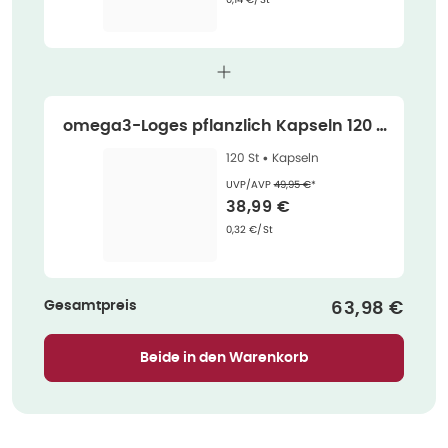
omega3-Loges pflanzlich Kapseln 120 S
t
120 St •
Kapseln
Ehemaliger Preis (U V P)
:
UVP/AVP
49,95 €
*
Verkaufspreis
:
38,99 €
Grundpreis
:
0,32 €/St
Gesamtpreis
Verkaufspre
63,98 €
Beide in den Warenkorb