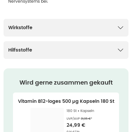
Nervensystems bei.
Wirkstoffe
Hilfsstoffe
Wird gerne zusammen gekauft
Vitamin B12-loges 500 µg Kapseln 180 St
180 St •
Kapseln
Ehemaliger Preis (U V P)
:
UVP/AVP
31,95 €
*
Verkaufspreis
:
24,99 €
Grundpreis
:
0,14 €/St