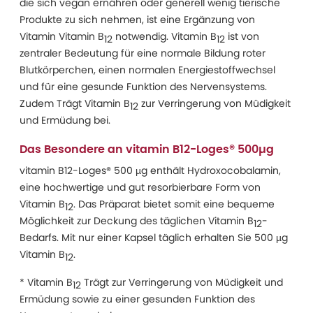
die sich vegan ernähren oder generell wenig tierische
Produkte zu sich nehmen, ist eine Ergänzung von
Vitamin Vitamin B
notwendig. Vitamin B
ist von
12
12
zentraler Bedeutung für eine normale Bildung roter
Blutkörperchen, einen normalen Energiestoffwechsel
und für eine gesunde Funktion des Nervensystems.
Zudem Trägt Vitamin B
zur Verringerung von Müdigkeit
12
und Ermüdung bei.
Das Besondere an vitamin B12-Loges® 500µg
vitamin B12-Loges® 500 µg enthält Hydroxocobalamin,
eine hochwertige und gut resorbierbare Form von
Vitamin B
. Das Präparat bietet somit eine bequeme
12
Möglichkeit zur Deckung des täglichen Vitamin B
-
12
Bedarfs. Mit nur einer Kapsel täglich erhalten Sie 500 µg
Vitamin B
.
12
* Vitamin B
Trägt zur Verringerung von Müdigkeit und
12
Ermüdung sowie zu einer gesunden Funktion des