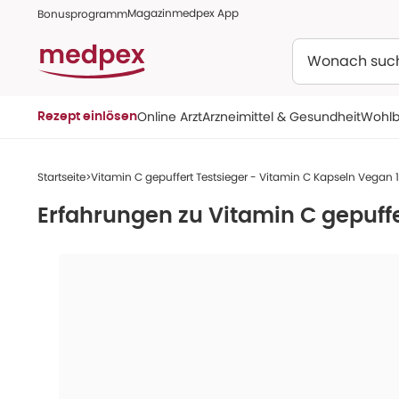
Magazin
medpex App
Bonusprogramm
Suchen
Online Arzt
Arzneimittel & Gesundheit
Wohlb
Rezept einlösen
Startseite
Vitamin C gepuffert Testsieger - Vitamin C Kapseln Vegan 
Erfahrungen zu
Vitamin C gepuffe