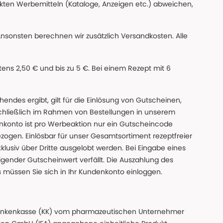
ckten Werbemitteln (Kataloge, Anzeigen etc.) abweichen,
Ansonsten berechnen wir zusätzlich Versandkosten. Alle
ns 2,50 € und bis zu 5 €. Bei einem Rezept mit 6
des ergibt, gilt für die Einlösung von Gutscheinen,
chließlich im Rahmen von Bestellungen in unserem
nkonto ist pro Werbeaktion nur ein Gutscheincode
gen. Einlösbar für unser Gesamtsortiment rezeptfreier
xklusiv über Dritte ausgelobt werden. Bei Eingabe eines
gender Gutscheinwert verfällt. Die Auszahlung des
s müssen Sie sich in Ihr Kundenkonto einloggen.
n Krankenkasse (KK) vom pharmazeutischen Unternehmer