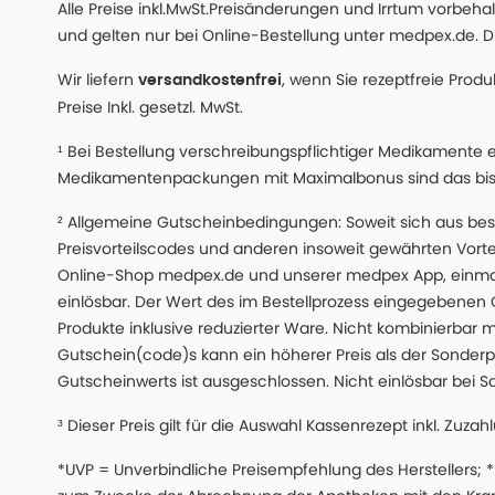
Alle Preise inkl.MwSt.Preisänderungen und Irrtum vorbeh
und gelten nur bei Online-Bestellung unter medpex.de. Di
Wir liefern
, wenn Sie rezeptfreie Prod
versandkostenfrei
Preise Inkl. gesetzl. MwSt.
¹ Bei Bestellung verschreibungspflichtiger Medikamente 
Medikamentenpackungen mit Maximalbonus sind das bis z
² Allgemeine Gutscheinbedingungen: Soweit sich aus beso
Preisvorteilscodes und anderen insoweit gewährten Vor
Online-Shop medpex.de und unserer medpex App, einmali
einlösbar. Der Wert des im Bestellprozess eingegebenen
Produkte inklusive reduzierter Ware. Nicht kombinierbar mi
Gutschein(code)s kann ein höherer Preis als der Sonderp
Gutscheinwerts ist ausgeschlossen. Nicht einlösbar bei S
³ Dieser Preis gilt für die Auswahl Kassenrezept inkl. Zuzah
*UVP = Unverbindliche Preisempfehlung des Herstellers;