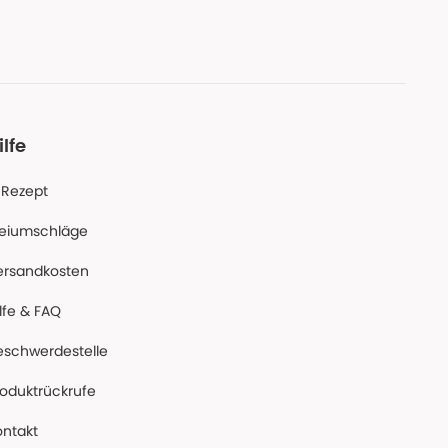
ilfe
-Rezept
reiumschläge
ersandkosten
lfe & FAQ
eschwerdestelle
roduktrückrufe
ontakt