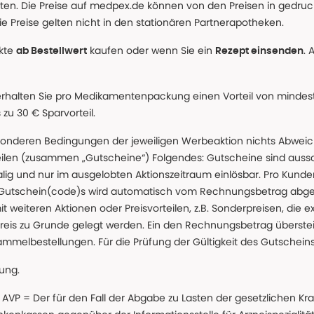
alten. Die Preise auf medpex.de können von den Preisen in gedru
e Preise gelten nicht in den stationären Partnerapotheken.
ukte
kaufen oder wenn Sie ein
. 
ab Bestellwert
Rezept einsenden
erhalten Sie pro Medikamentenpackung einen Vorteil von mindeste
u 30 € Sparvorteil.
nderen Bedingungen der jeweiligen Werbeaktion nichts Abweichen
teilen (zusammen „Gutscheine“) Folgendes: Gutscheine sind auss
g und nur im ausgelobten Aktionszeitraum einlösbar. Pro Kunde
 Gutschein(code)s wird automatisch vom Rechnungsbetrag abgezo
t weiteren Aktionen oder Preisvorteilen, z.B. Sonderpreisen, die e
reis zu Grunde gelegt werden. Ein den Rechnungsbetrag überstei
ammelbestellungen. Für die Prüfung der Gültigkeit des Gutschein
lung.
 * AVP = Der für den Fall der Abgabe zu Lasten der gesetzliche