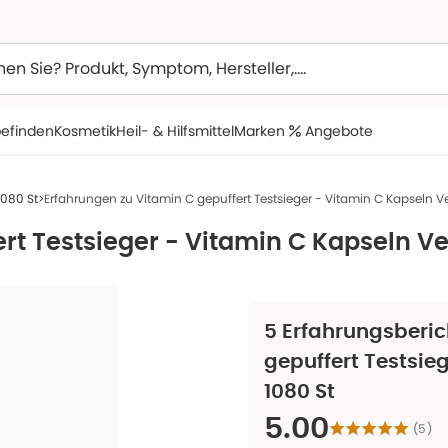
efinden
Kosmetik
Heil- & Hilfsmittel
Marken
Angebote
1080 St
Erfahrungen zu Vitamin C gepuffert Testsieger - Vitamin C Kapseln V
rt Testsieger - Vitamin C Kapseln V
5
Erfahrungsberic
gepuffert Testsie
1080 St
5.00
(
5
)