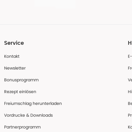
Service
H
Kontakt
E
Newsletter
F
Bonusprogramm
V
Rezept einlösen
Hi
Freiumschlag herunterladen
B
Vordrucke & Downloads
P
Partnerprogramm
K