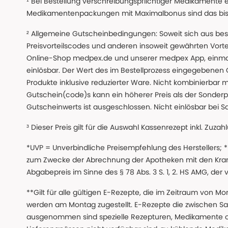
¹ Bei Bestellung verschreibungspflichtiger Medikamente 
Medikamentenpackungen mit Maximalbonus sind das bis z
² Allgemeine Gutscheinbedingungen: Soweit sich aus beso
Preisvorteilscodes und anderen insoweit gewährten Vor
Online-Shop medpex.de und unserer medpex App, einmali
einlösbar. Der Wert des im Bestellprozess eingegebenen
Produkte inklusive reduzierter Ware. Nicht kombinierbar mi
Gutschein(code)s kann ein höherer Preis als der Sonderp
Gutscheinwerts ist ausgeschlossen. Nicht einlösbar bei S
³ Dieser Preis gilt für die Auswahl Kassenrezept inkl. Zuzah
*UVP = Unverbindliche Preisempfehlung des Herstellers;
zum Zwecke der Abrechnung der Apotheken mit den Kranke
Abgabepreis im Sinne des § 78 Abs. 3 S. 1, 2. HS AMG, der
**Gilt für alle gültigen E-Rezepte, die im Zeitraum von Mo
werden am Montag zugestellt. E-Rezepte die zwischen S
ausgenommen sind spezielle Rezepturen, Medikamente 