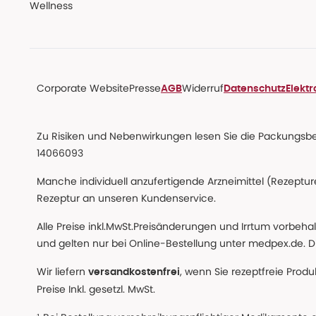
Wellness
Corporate Website
Presse
Widerruf
AGB
Datenschutz
Elekt
Zu Risiken und Nebenwirkungen lesen Sie die Packungsbeil
14066093
Manche individuell anzufertigende Arzneimittel (Rezepture
Rezeptur an unseren Kundenservice.
Alle Preise inkl.MwSt.Preisänderungen und Irrtum vorbeh
und gelten nur bei Online-Bestellung unter medpex.de. Di
Wir liefern
, wenn Sie rezeptfreie Prod
versandkostenfrei
Preise Inkl. gesetzl. MwSt.