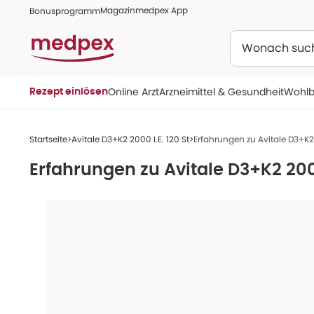
Magazin
medpex App
Bonusprogramm
Suchen
Online Arzt
Arzneimittel & Gesundheit
Wohlb
Rezept einlösen
Startseite
Avitale D3+K2 2000 I.E. 120 St
Erfahrungen zu Avitale D3+K2 
Erfahrungen zu
Avitale D3+K2 2000