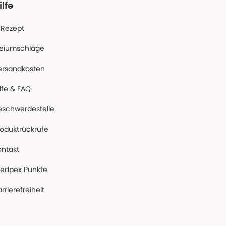
ilfe
-Rezept
reiumschläge
ersandkosten
lfe & FAQ
eschwerdestelle
roduktrückrufe
ontakt
edpex Punkte
rrierefreiheit