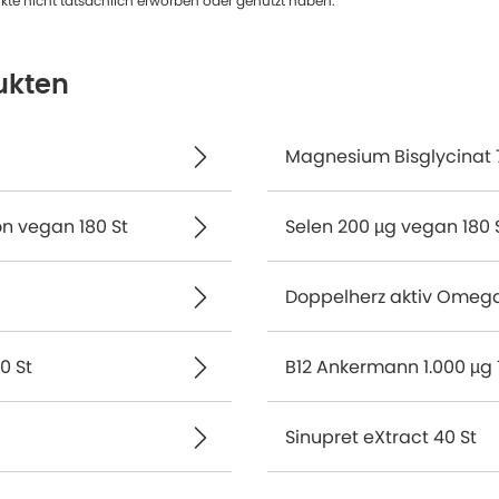
te nicht tatsächlich erworben oder genutzt haben.
ukten
Magnesium Bisglycinat 
n vegan 180 St
Selen 200 µg vegan 180 
Doppelherz aktiv Omega-
0 St
B12 Ankermann 1.000 µg 
Sinupret eXtract 40 St