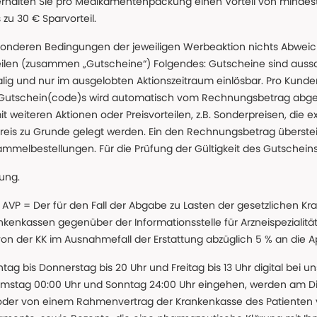
erhalten Sie pro Medikamentenpackung einen Vorteil von mindeste
u 30 € Sparvorteil.
nderen Bedingungen der jeweiligen Werbeaktion nichts Abweichen
teilen (zusammen „Gutscheine“) Folgendes: Gutscheine sind auss
g und nur im ausgelobten Aktionszeitraum einlösbar. Pro Kunde
 Gutschein(code)s wird automatisch vom Rechnungsbetrag abgezo
t weiteren Aktionen oder Preisvorteilen, z.B. Sonderpreisen, die e
reis zu Grunde gelegt werden. Ein den Rechnungsbetrag überstei
ammelbestellungen. Für die Prüfung der Gültigkeit des Gutschein
lung.
 * AVP = Der für den Fall der Abgabe zu Lasten der gesetzliche
nkassen gegenüber der Informationsstelle für Arzneispezialitä
 von der KK im Ausnahmefall der Erstattung abzüglich 5 % an die 
ntag bis Donnerstag bis 20 Uhr und Freitag bis 13 Uhr digital bei 
amstag 00:00 Uhr und Sonntag 24:00 Uhr eingehen, werden am Die
oder von einem Rahmenvertrag der Krankenkasse des Patienten