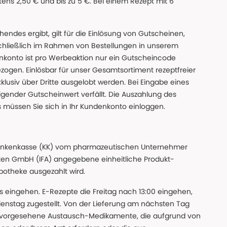
ns 2,50 € und bis zu 5 €. Bei einem Rezept mit 6
des ergibt, gilt für die Einlösung von Gutscheinen,
chließlich im Rahmen von Bestellungen in unserem
nkonto ist pro Werbeaktion nur ein Gutscheincode
gen. Einlösbar für unser Gesamtsortiment rezeptfreier
xklusiv über Dritte ausgelobt werden. Bei Eingabe eines
gender Gutscheinwert verfällt. Die Auszahlung des
s müssen Sie sich in Ihr Kundenkonto einloggen.
n Krankenkasse (KK) vom pharmazeutischen Unternehmer
ten GmbH (IFA) angegebene einheitliche Produkt-
Apotheke ausgezahlt wird.
uns eingehen. E-Rezepte die Freitag nach 13:00 eingehen,
nstag zugestellt. Von der Lieferung am nächsten Tag
 vorgesehene Austausch-Medikamente, die aufgrund von