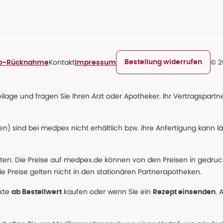
Kontakt
© 2
Bestellung widerrufen
ro-Rücknahme
Impressum
age und fragen Sie Ihren Arzt oder Apotheker. Ihr Vertragspartner
n) sind bei medpex nicht erhältlich bzw. ihre Anfertigung kann l
alten. Die Preise auf medpex.de können von den Preisen in gedru
e Preise gelten nicht in den stationären Partnerapotheken.
ukte
kaufen oder wenn Sie ein
. 
ab Bestellwert
Rezept einsenden