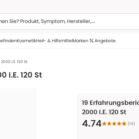
efinden
Kosmetik
Heil- & Hilfsmittel
Marken
Angebote
2000 I.E. 120 St
 I.E. 120 St
19
Erfahrungsberic
2000 I.E. 120 St
4.74
(
19
)