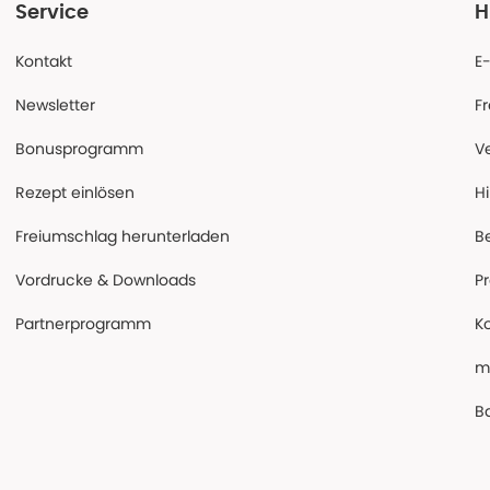
Service
H
Kontakt
E
Newsletter
F
Bonusprogramm
V
Rezept einlösen
Hi
Freiumschlag herunterladen
B
Vordrucke & Downloads
P
Partnerprogramm
K
m
Ba