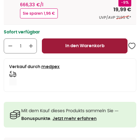
-9%
666,33 €/l
19,99 €
Sie sparen 1,96 €
Ehemaliger Pr
UVP/AVP
21,95 €
*
Sofort verfügbar
In den Warenkorb
Verkauf durch
medpex
Mit dem Kauf dieses Produkts sammeln Sie
···
.
Bonuspunkte
Jetzt mehr erfahren