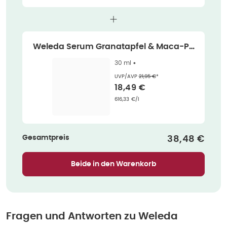
Weleda Serum Granatapfel & Maca-Pe
ptide 30 ml
30 ml •
Ehemaliger Preis (U V P)
:
UVP/AVP
21,95 €
*
Verkaufspreis
:
18,49 €
Grundpreis
:
616,33 €/l
Gesamtpreis
Verkaufspre
38,48 €
Beide in den Warenkorb
Fragen und Antworten zu
Weleda