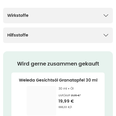
Wirkstoffe
Hilfsstoffe
Wird gerne zusammen gekauft
Weleda Gesichtsöl Granatapfel 30 ml
30 ml •
Öl
Ehemaliger Preis (U V P)
:
UVP/AVP
21,95 €
*
Verkaufspreis
:
19,99 €
Grundpreis
:
666,33 €/l