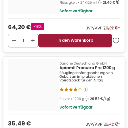
Flüssigkeit
•
24X125 ml
(=
21.40 €/l
)
Sofort verfügbar
Verkaufspreis
:
64,20 €
Rabattstempel
-16%
Ehemaliger P
UVP/AVP
76,32 €
*
In den Warenkorb
Danone Deutschland GmbH
Aptamil Pronutra Pre 1200 g
Säuglingsanfangsnahrung von
Geburt an im praktischen
Vorratspack für den Alltag
(
1
)
Pulver
•
1200 g
(=
29.58 €/kg
)
Sofort verfügbar
Verkaufspreis
:
35,49 €
Ehemaliger P
UVP/AVP
35,72 €
*