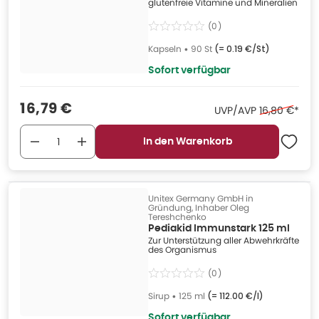
glutenfreie Vitamine und Mineralien
(
0
)
Kapseln
•
90 St
(=
0.19 €/St
)
Sofort verfügbar
Verkaufspreis
:
16,79 €
Ehemaliger P
UVP/AVP
16,80 €
*
In den Warenkorb
Unitex Germany GmbH in
Gründung, Inhaber Oleg
Tereshchenko
Pediakid Immunstark 125 ml
Zur Unterstützung aller Abwehrkräfte
des Organismus
(
0
)
Sirup
•
125 ml
(=
112.00 €/l
)
Sofort verfügbar