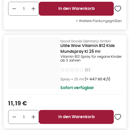
In den Warenkorb
+ Weitere Packungsgrößen
Good Goods Germany GmbH
Little Wow Vitamin B12 Kids
Mundspray Ki 25 ml
Vitamin B12 Spray für vegane Kinder
ab 3 Jahren
(
0
)
Spray
•
25 ml
(=
447.60 €/l
)
Sofort verfügbar
Verkaufspreis
:
11,19 €
In den Warenkorb