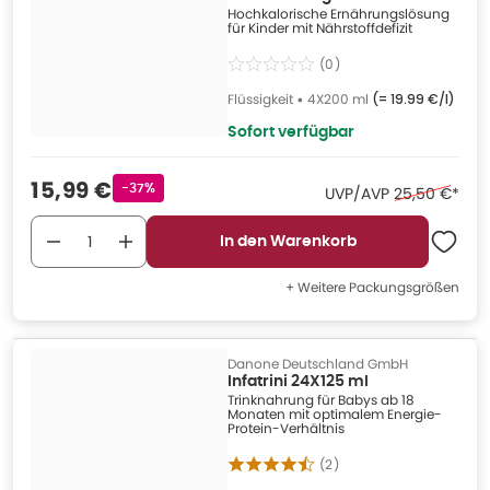
Hochkalorische Ernährungslösung
ml
für Kinder mit Nährstoffdefizit
(
0
)
Flüssigkeit
•
4X200 ml
(=
19.99 €/l
)
Sofort verfügbar
Verkaufspreis
:
15,99 €
Rabattstempel
-37%
Ehemaliger Pr
UVP/AVP
25,50 €
*
In den Warenkorb
+ Weitere Packungsgrößen
Danone Deutschland GmbH
Infatrini 24X125 ml
Trinknahrung für Babys ab 18
Monaten mit optimalem Energie-
Protein-Verhältnis
(
2
)