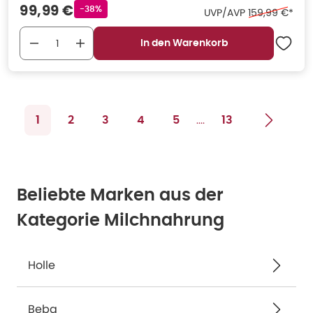
Verkaufspreis
:
99,99 €
Rabattstempel
-38%
Ehemaliger Pr
UVP/AVP
159,99 €
*
In den Warenkorb
....
1
2
3
4
5
13
Beliebte Marken aus der
Kategorie Milchnahrung
Holle
Beba