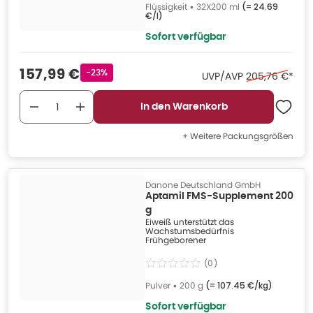
Flüssigkeit
•
32X200 ml
(=
24.69
€/l
)
Sofort verfügbar
Verkaufspreis
:
157,99 €
Rabattstempel
-23%
Ehemaliger Pre
UVP/AVP
205,76 €
*
In den Warenkorb
+ Weitere Packungsgrößen
Danone Deutschland GmbH
Aptamil FMS-Supplement 200
g
Eiweiß unterstützt das
Wachstumsbedürfnis
Frühgeborener
(
0
)
Pulver
•
200 g
(=
107.45 €/kg
)
Sofort verfügbar