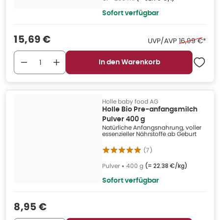
Sofort verfügbar
Verkaufspreis
:
15,69 €
Ehemaliger P
UVP/AVP
16,99 €
*
In den Warenkorb
Holle baby food AG
Holle Bio Pre-anfangsmilch
Pulver 400 g
Natürliche Anfangsnahrung, voller
essenzieller Nährstoffe ab Geburt
(
7
)
Pulver
•
400 g
(=
22.38 €/kg
)
Sofort verfügbar
Verkaufspreis
:
8,95 €