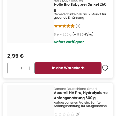
Holle baby food AG
Holle Bio Babybrei Dinkel 250
g
Demeter Dinkelbrei ab 5. Monat für
gesunde Ernährung
(
3
)
Brei
•
250 g
(=
11.96 €/kg
)
Sofort verfügbar
Verkaufspreis
:
2,99 €
In den Warenkorb
Danone Deutschland GmbH
Aptamil HA Pre, Hydrolysierte
Anfangsnahrung 800 g
Aufgespaltenes Protein: Sanfte
Anfangsnahrung für Neugeborene
(
0
)