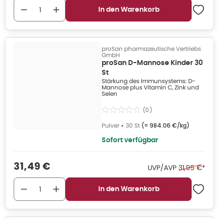
In den Warenkorb
proSan pharmazeutische Vertriebs
GmbH
proSan D-Mannose Kinder 30
St
Stärkung des Immunsystems: D-
Mannose plus Vitamin C, Zink und
Selen
(
0
)
Pulver
•
30 St
(=
984.06 €/kg
)
Sofort verfügbar
Verkaufspreis
:
31,49 €
Ehemaliger P
UVP/AVP
31,95 €
*
In den Warenkorb