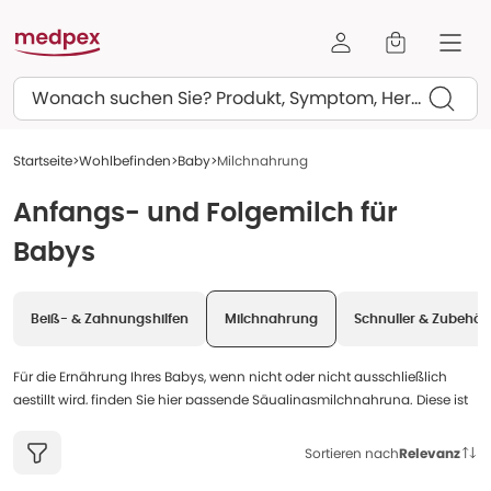
Suchen
Startseite
Wohlbefinden
Baby
Milchnahrung
Anfangs- und Folgemilch für
Babys
Beiß- & Zahnungshilfen
Milchnahrung
Schnuller & Zubehör
Für die Ernährung Ihres Babys, wenn nicht oder nicht ausschließlich
gestillt wird, finden Sie hier passende Säuglingsmilchnahrung. Diese ist
auf die besonderen Ernährungsbedürfnisse von Säuglingen in
verschiedenen Altersstufen abgestimmt.
Sortieren nach
Relevanz
Das Sortiment umfasst verschiedene Arten von Milchnahrung: