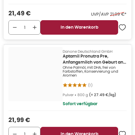
Verkaufspreis
:
21,49 €
Ehemaliger P
UVP/AVP
21,99 €
*
In den Warenkorb
Danone Deutschland GmbH
Aptamil Pronutra Pre,
Anfangsmilch von Geburt an
Ohne Palmöl, mit DHA, frei von
800 g
Farbstoffen, Konservierung und
Aromen
(
1
)
Pulver
•
800 g
(=
27.49 €/kg
)
Sofort verfügbar
Verkaufspreis
:
21,99 €
In den Warenkorb