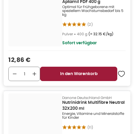
Aptamil PDF 400 g
Optimal für Frühgeborene mit
speziellem Wachstumsbedarf bis 5
kg
(
2
)
Pulver
•
400 g
(=
32.15 €/kg
)
Sofort verfügbar
Verkaufspreis
:
12,86 €
In den Warenkorb
Danone Deutschland GmbH
Nutrinidrink Multifibre Neutral
32X200 ml
Energie, Vitamine und Mineralstoffe
für Kinder
(
11
)