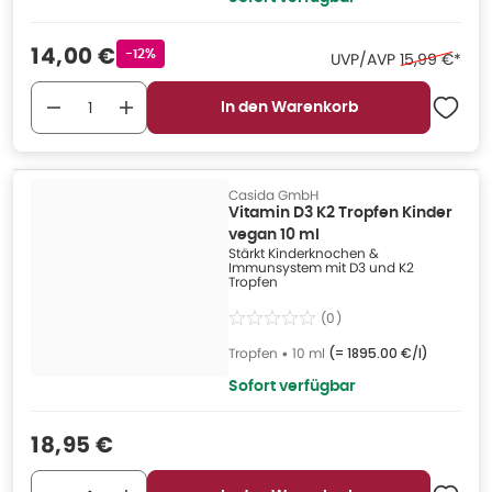
Verkaufspreis
:
14,00 €
Rabattstempel
-12%
Ehemaliger P
UVP/AVP
15,99 €
*
In den Warenkorb
Casida GmbH
Vitamin D3 K2 Tropfen Kinder
vegan 10 ml
Stärkt Kinderknochen &
Immunsystem mit D3 und K2
Tropfen
(
0
)
Tropfen
•
10 ml
(=
1895.00 €/l
)
Sofort verfügbar
Verkaufspreis
:
18,95 €