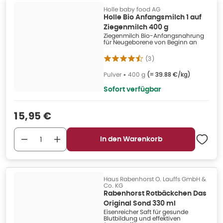
Holle baby food AG
Holle Bio Anfangsmilch 1 auf
Ziegenmilch 400 g
Ziegenmilch Bio-Anfangsnahrung
für Neugeborene von Beginn an
(
3
)
Pulver
•
400 g
(=
39.88 €/kg
)
Sofort verfügbar
Verkaufspreis
:
15,95 €
In den Warenkorb
Haus Rabenhorst O. Lauffs GmbH &
Co. KG
Rabenhorst Rotbäckchen Das
Original Sond 330 ml
Eisenreicher Saft für gesunde
Blutbildung und effektiven