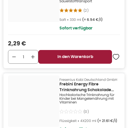
Sauerstofftransport
(
2
)
Saft
•
330 ml
(=
6.94 €/l
)
Sofort verfügbar
Verkaufspreis
:
2,29 €
In den Warenkorb
Fresenius Kabi Deutschland GmbH
Frebini Energy Fibre
Trinknahrung Schokolade
Hochkalorische Trinknahrung für
4X200 ml
Kinder bei Mangelernährung mit
Vitaminen
(
0
)
Flüssigkeit
•
4X200 ml
(=
21.61 €/l
)