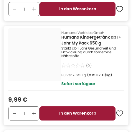
In den Warenkorb
Humana Vertriebs GmbH
Humana Kindergetränk ab 1+
Jahr My Pack 650 g
Stärkt ab 1 Jahr Gesundheit und
Entwicklung durch fördernde
Nährstoffe
(
0
)
Pulver
•
650 g
(=
15.37 €/kg
)
Sofort verfügbar
Verkaufspreis
:
9,99 €
In den Warenkorb