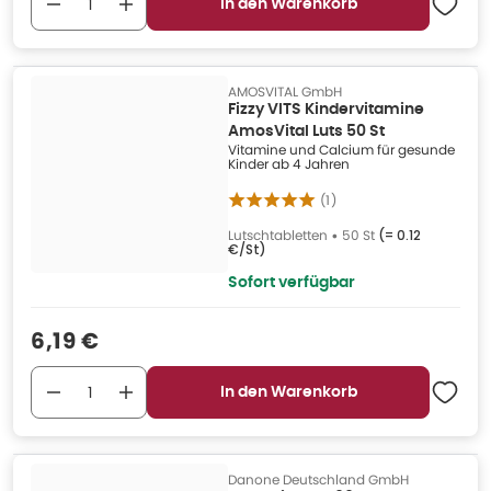
In den Warenkorb
AMOSVITAL GmbH
Fizzy VITS Kindervitamine
AmosVital Luts 50 St
Vitamine und Calcium für gesunde
Kinder ab 4 Jahren
(
1
)
Lutschtabletten
•
50 St
(=
0.12
€/St
)
Sofort verfügbar
Verkaufspreis
:
6,19 €
In den Warenkorb
Danone Deutschland GmbH