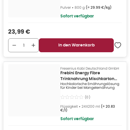
Pulver
•
800 g
(=
29.99 €/kg
)
Sofort verfügbar
Verkaufspreis
:
23,99 €
In den Warenkorb
Fresenius Kabi Deutschland GmbH
Frebini Energy Fibre
Trinknahrung Mischkarton
Hochkalorische Ernährungslösung
24X200 ml
für Kinder bei Mangelernährung
(
0
)
Flüssigkeit
•
24X200 ml
(=
20.83
€/l
)
Sofort verfügbar