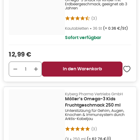
Säuglingsnahrung verwenden möchten. Bitte beachten Sie genau die
Erdbeergeschmack, geeignet ab 3
Jahren
Zubereitungsanleitung auf der Packung. Eine unsachgemäße
Zubereitung oder Aufbewahrung kann zu gesundheitlichen
(
3
)
Beeinträchtigungen führen. Achten Sie zudem auf eine gründliche
Kautabletten
•
36 St
(=
0.36 €/St
)
Zahnpflege ab dem ersten Zähnchen, besonders vor dem Einschlafen.
Sofort verfügbar
Verkaufspreis
:
12,99 €
In den Warenkorb
Kyberg Pharma Vertriebs GmbH
Möller’s Omega-3 Kids
Fruchtgeschmack 250 ml
Unterstützung für Gehirn, Augen,
Knochen & Immunsystem durch
Arktis-Kabeljau
(
3
)
Öl
•
250 ml
(=
62.76 €/l
)