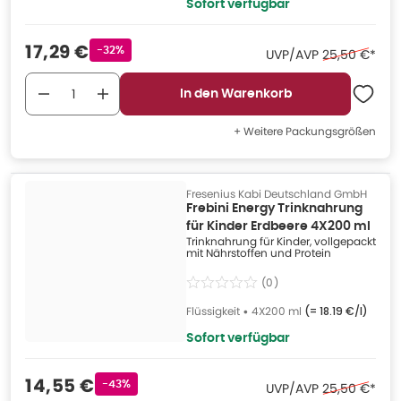
Sofort verfügbar
Verkaufspreis
:
17,29 €
Rabattstempel
-32%
Ehemaliger Pr
UVP/AVP
25,50 €
*
In den Warenkorb
+ Weitere Packungsgrößen
Fresenius Kabi Deutschland GmbH
Frebini Energy Trinknahrung
für Kinder Erdbeere 4X200 ml
Trinknahrung für Kinder, vollgepackt
mit Nährstoffen und Protein
(
0
)
Flüssigkeit
•
4X200 ml
(=
18.19 €/l
)
Sofort verfügbar
Verkaufspreis
:
14,55 €
Rabattstempel
-43%
Ehemaliger Pr
UVP/AVP
25,50 €
*