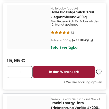
Holle baby food AG
Holle Bio Folgemilch 3 auf
Ziegenmilchba 400 g
Bio-Ziegenmilch für Babys ab dem
10. Monat geeignet
(
2
)
Pulver
•
400 g
(=
39.88 €/kg
)
Sofort verfügbar
Verkaufspreis
:
15,95 €
In den Warenkorb
+ Weitere Packungsgrößen
Fresenius Kabi Deutschland GmbH
Frebini Energy Fibre
Trinknahrung Vanille 4X200