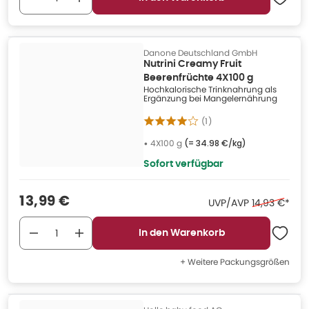
Danone Deutschland GmbH
Nutrini Creamy Fruit
Beerenfrüchte 4X100 g
Hochkalorische Trinknahrung als
Ergänzung bei Mangelernährung
(
1
)
•
4X100 g
(=
34.98 €/kg
)
Sofort verfügbar
Verkaufspreis
:
13,99 €
Ehemaliger P
UVP/AVP
14,93 €
*
In den Warenkorb
+ Weitere Packungsgrößen