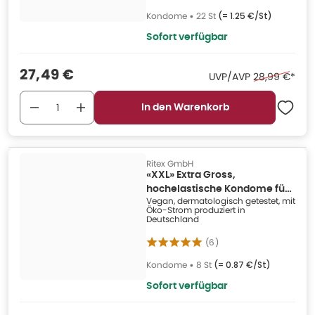
Kondome
•
22 St
(=
1.25 €/St
)
Sofort verfügbar
Verkaufspreis
:
27,49 €
Ehemaliger Pr
UVP/AVP
28,99 €
*
In den Warenkorb
Ritex GmbH
«XXL» Extra Gross,
hochelastische Kondome für
Vegan, dermatologisch getestet, mit
große Größen (8 Kondome) 8
Öko-Strom produziert in
St
Deutschland
(
6
)
Kondome
•
8 St
(=
0.87 €/St
)
Sofort verfügbar