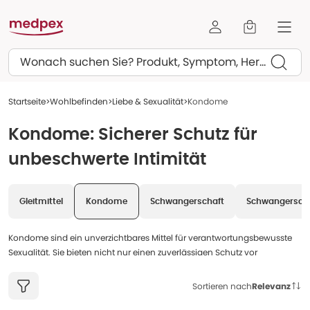
Suchen
Startseite
Wohlbefinden
Liebe & Sexualität
Kondome
Kondome: Sicherer Schutz für
unbeschwerte Intimität
Gleitmittel
Kondome
Schwangerschaft
Schwangerscha
Kondome sind ein unverzichtbares Mittel für verantwortungsbewusste
Sexualität. Sie bieten nicht nur einen zuverlässigen Schutz vor
ungewollter Schwangerschaft, sondern sind auch die effektivste
Methode, um sich und den Partner oder die Partnerin vor sexuell
Sortieren nach
Relevanz
übertragbaren Infektionen (STIs) zu schützen. Bei medpex finden Sie