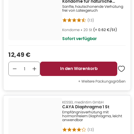
Kondome für natürliche
Sanfte, hautschonende Verhütung
Gefühle (20 Kondome) 20 St
frei von Latexgeruch
(
13
)
Kondome
•
20 St
(=
0.62 €/St
)
Sofort verfügbar
Verkaufspreis
:
12,49 €
In den Warenkorb
+ Weitere Packungsgrößen
KESSEL medintim GmbH
CAYA Diaphragma 1 St
Empfängnisverhütung mit
hormonfreiem Diaphragma, leicht
anwendbar
(
13
)