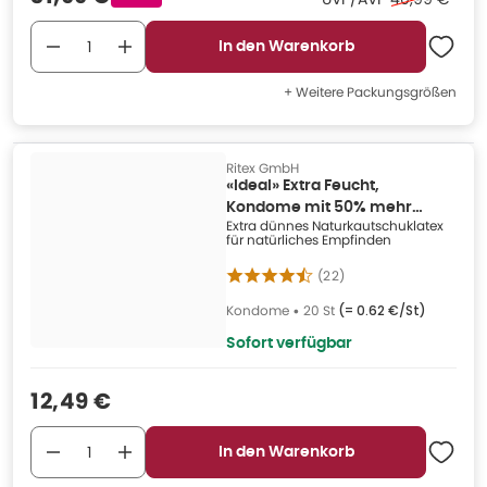
In den Warenkorb
+ Weitere Packungsgrößen
Ritex GmbH
«Ideal» Extra Feucht,
Kondome mit 50% mehr
Extra dünnes Naturkautschuklatex
Gleitmittel (20 Kondome) 20
für natürliches Empfinden
St
(
22
)
Kondome
•
20 St
(=
0.62 €/St
)
Sofort verfügbar
Verkaufspreis
:
12,49 €
In den Warenkorb