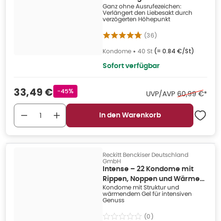
bzw. speziellen Gelen (z.B. wärmend, kühlend).
Ganz ohne Ausrufezeichen:
Vergnügen 40 St
Verlängert den Liebesakt durch
verzögerten Höhepunkt
Für die volle Schutzwirkung ist die korrekte Anwendung des
Wichtig:
Kondoms und die Wahl der passenden Größe entscheidend. Beachten
(
36
)
Sie stets die Gebrauchsanweisung.
Kondome
•
40 St
(=
0.84 €/St
)
Stöbern Sie durch unser Sortiment und finden Sie die passenden
Sofort verfügbar
Kondome für Ihre Bedürfnisse – für ein sicheres und genussvolles
Liebesleben. Entdecken Sie jetzt Ihre Auswahl bei medpex.
Verkaufspreis
:
33,49 €
Rabattstempel
-45%
Ehemaliger Pr
UVP/AVP
60,99 €
*
In den Warenkorb
Reckitt Benckiser Deutschland
GmbH
Intense – 22 Kondome mit
Rippen, Noppen und Wärme-
Kondome mit Struktur und
Effekt (22 Kondome) 22 St
wärmendem Gel für intensiven
Genuss
(
0
)