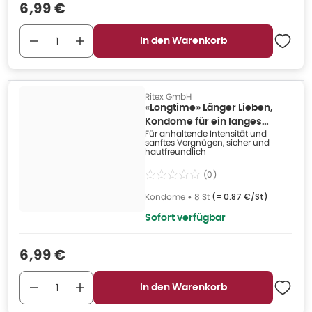
Verkaufspreis
:
6,99 €
In den Warenkorb
Ritex GmbH
«Longtime» Länger Lieben,
Kondome für ein langes
Für anhaltende Intensität und
Liebesspiel (8 Kondome) 8 St
sanftes Vergnügen, sicher und
hautfreundlich
(
0
)
Kondome
•
8 St
(=
0.87 €/St
)
Sofort verfügbar
Verkaufspreis
:
6,99 €
In den Warenkorb