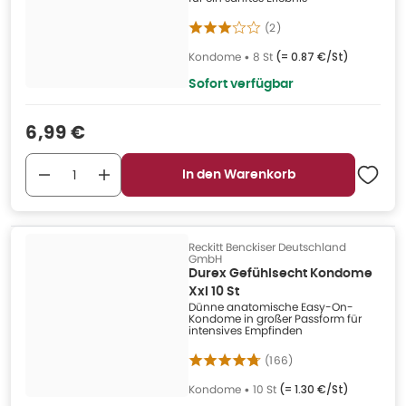
(
2
)
Kondome
•
8 St
(=
0.87 €/St
)
Sofort verfügbar
Verkaufspreis
:
6,99 €
In den Warenkorb
Reckitt Benckiser Deutschland
GmbH
Durex Gefühlsecht Kondome
Xxl 10 St
Dünne anatomische Easy-On-
Kondome in großer Passform für
intensives Empfinden
(
166
)
Kondome
•
10 St
(=
1.30 €/St
)