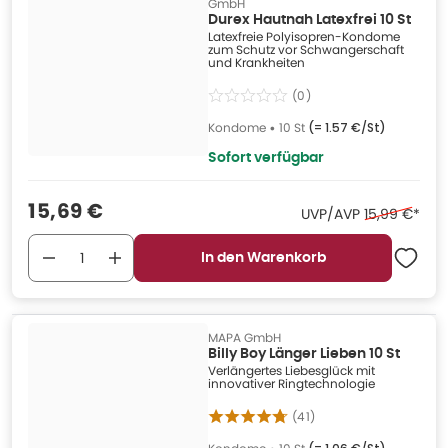
GmbH
Durex Hautnah Latexfrei 10 St
Latexfreie Polyisopren-Kondome
zum Schutz vor Schwangerschaft
und Krankheiten
(
0
)
Kondome
•
10 St
(=
1.57 €/St
)
Sofort verfügbar
Verkaufspreis
:
15,69 €
Ehemaliger P
UVP/AVP
15,99 €
*
In den Warenkorb
MAPA GmbH
Billy Boy Länger Lieben 10 St
Verlängertes Liebesglück mit
innovativer Ringtechnologie
(
41
)