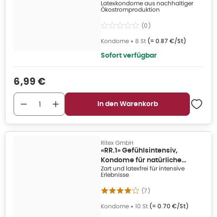
Latexkondome aus nachhaltiger
Ökostromproduktion
(
0
)
Kondome
•
8 St
(=
0.87 €/St
)
Sofort verfügbar
Verkaufspreis
:
6,99 €
In den Warenkorb
Ritex GmbH
«RR.1» Gefühlsintensiv,
Kondome für natürliche
Zart und latexfrei für intensive
Gefühle (10 Kondome) 10 St
Erlebnisse
(
7
)
Kondome
•
10 St
(=
0.70 €/St
)