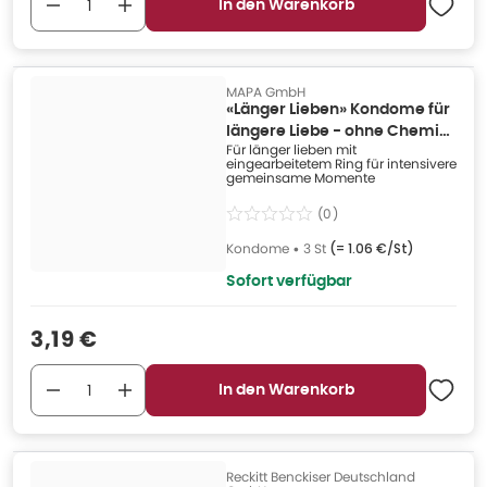
In den Warenkorb
MAPA GmbH
«Länger Lieben» Kondome für
längere Liebe - ohne Chemie
Für länger lieben mit
(3 Kondome) 3 St
eingearbeitetem Ring für intensivere
gemeinsame Momente
(
0
)
Kondome
•
3 St
(=
1.06 €/St
)
Sofort verfügbar
Verkaufspreis
:
3,19 €
In den Warenkorb
Reckitt Benckiser Deutschland