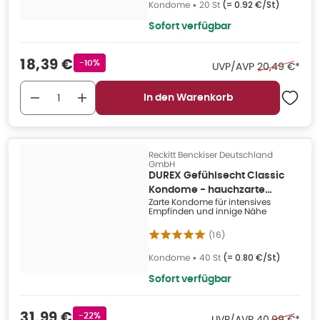
Kondome
•
20 St
(=
0.92 €/St
)
Sofort verfügbar
Verkaufspreis
:
18,39 €
Rabattstempel
-10%
Ehemaliger Pr
UVP/AVP
20,49 €
*
In den Warenkorb
Reckitt Benckiser Deutschland
GmbH
DUREX Gefühlsecht Classic
Kondome - hauchzarte
Zarte Kondome für intensives
Kondome 40 St
Empfinden und innige Nähe
(
16
)
Kondome
•
40 St
(=
0.80 €/St
)
Sofort verfügbar
Verkaufspreis
:
31,99 €
Rabattstempel
-22%
Ehemaliger Pr
UVP/AVP
40,99 €
*