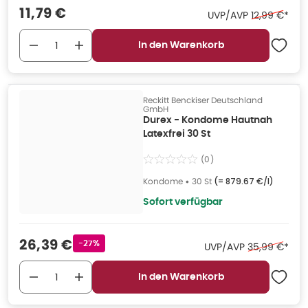
Verkaufspreis
:
11,79 €
Ehemaliger P
UVP/AVP
12,99 €
*
In den Warenkorb
Reckitt Benckiser Deutschland
GmbH
Durex - Kondome Hautnah
Latexfrei 30 St
(
0
)
Kondome
•
30 St
(=
879.67 €/l
)
Sofort verfügbar
Verkaufspreis
:
26,39 €
Rabattstempel
-27%
Ehemaliger Pr
UVP/AVP
35,99 €
*
In den Warenkorb