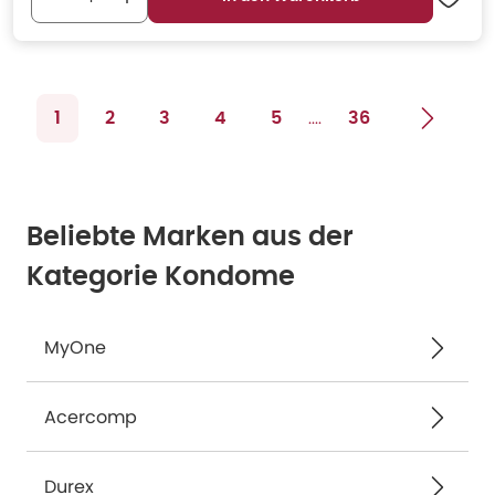
....
1
2
3
4
5
36
Beliebte Marken aus der
Kategorie Kondome
MyOne
Acercomp
Durex