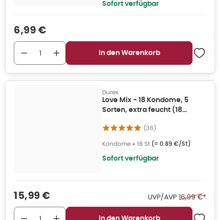
Sofort verfügbar
Verkaufspreis
:
6,99 €
In den Warenkorb
Durex
Love Mix - 18 Kondome, 5
Sorten, extra feucht (18
Kondome) 18 St
(
36
)
Kondome
•
18 St
(=
0.89 €/St
)
Sofort verfügbar
Verkaufspreis
:
15,99 €
Ehemaliger P
UVP/AVP
16,99 €
*
In den Warenkorb