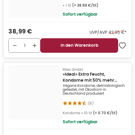
•
1 St
(=
38.99 €/St
)
Sofort verfügbar
Verkaufspreis
:
38,99 €
Ehemaliger Pr
UVP/AVP
42,95 €
*
In den Warenkorb
Ritex GmbH
«Ideal» Extra Feucht,
Kondome mit 50% mehr
Vegane Kondome, dermatologisch
Gleitmittel (10 Kondome) 10 St
getestet, mit Ökostrom in
Deutschland produziert
(
8
)
Kondome
•
10 St
(=
0.70 €/St
)
Sofort verfügbar