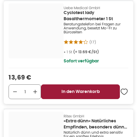
Uebe Medical GmbH
Cyclotest lady
Basalthermometer 1 St
Beratungstelefon bei Fragen zur
Anwendung, besetzt Mo–Fr zu
Bürozeiten
(
17
)
•
1 St
(=
13.69 €/St
)
Sofort verfügbar
Verkaufspreis
:
13,69 €
In den Warenkorb
Ritex GmbH
«Extra dünn» Natürliches
Empfinden, besonders dünne
Natürlich dünn und extra sensitiv
Kondome (8 Kondome) 8 St
für ein sanftes Erlebnis