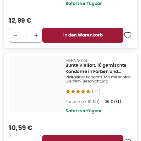
Sofort verfügbar
Verkaufspreis
:
12,99 €
In den Warenkorb
MAPA GmbH
Bunte Vielfalt, 10 gemischte
Kondome in Farben und
Vielfältiger Kondom-Mix mit sanfter
Texturen (10 Kondome) 10 St
Gleitfilm-Beschichtung
(
44
)
Kondome
•
10 St
(=
1.06 €/St
)
Sofort verfügbar
Verkaufspreis
:
10,59 €