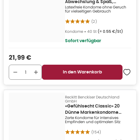
Abwechslung & Spaß,
Latexfreie Kondome ohne Geruch
gemischte Kondome (40
für vielseitigen Gebrauch
Kondome) 40 St
(
2
)
Kondome
•
40 St
(=
0.55 €/St
)
Sofort verfügbar
Verkaufspreis
:
21,99 €
In den Warenkorb
Reckitt Benckiser Deutschland
GmbH
«Gefühlsecht Classic» 20
Dünne Markenkondome
Zarte Kondome für intensives
Easy-On (20 Kondome) 20 St
Empfinden und optimalen Sitz
(
154
)