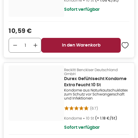
Kondome
•
10 St
(=
1.06 €/St
)
Sofort verfügbar
Verkaufspreis
:
10,59 €
In den Warenkorb
Reckitt Benckiser Deutschland
GmbH
Durex Gefühlsecht Kondome
Extra Feucht 10 St
Kondome aus Naturkautschuklatex
zum Schutz vor Schwangerschaft
und Infektionen
(
67
)
Kondome
•
10 St
(=
1.18 €/St
)
Sofort verfügbar