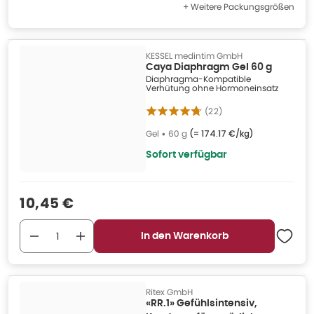
+ Weitere Packungsgrößen
KESSEL medintim GmbH
Caya Diaphragm Gel 60 g
Diaphragma-Kompatible
Verhütung ohne Hormoneinsatz
(
22
)
Gel
•
60 g
(=
174.17 €/kg
)
Sofort verfügbar
Verkaufspreis
:
10,45 €
In den Warenkorb
Ritex GmbH
«RR.1» Gefühlsintensiv,