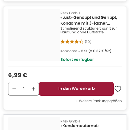
Ritex GmbH
«Lust» Genoppt und Gerippt,
Kondome mit 3-facher
Stimulierend strukturiert, sanft zur
Stimulation (8 Kondome) 8 St
Haut und ohne Duftstoffe
(
10
)
Kondome
•
8 St
(=
0.87 €/St
)
Sofort verfügbar
Verkaufspreis
:
6,99 €
In den Warenkorb
+ Weitere Packungsgrößen
Ritex GmbH
«Kondomautomat»