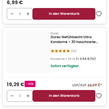
Verkaufspreis
:
6,99 €
In den Warenkorb
Durex
Durex Gefühlsecht Ultra
Kondome – 30 hauchzarte
Latexkondome (30 Kondome)
(
15
)
30 St
Kondome
•
30 St
(=
0.64 €/St
)
Sofort verfügbar
Verkaufspreis
:
19,29 €
Rabattstempel
-61%
Ehemaliger Pr
UVP/AVP
49,99 €
*
In den Warenkorb