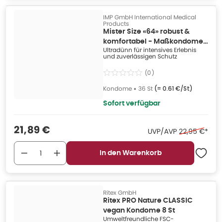
IMP GmbH International Medical
Products
Mister Size «64» robust &
komfortabel - Maßkondome
Ultradünn für intensives Erlebnis
(36 Kondome) 36 St
und zuverlässigen Schutz
(
0
)
Kondome
•
36 St
(=
0.61 €/St
)
Sofort verfügbar
Verkaufspreis
:
21,89 €
Ehemaliger P
UVP/AVP
22,95 €
*
In den Warenkorb
Ritex GmbH
Ritex PRO Nature CLASSIC
vegan Kondome 8 St
Umweltfreundliche FSC-