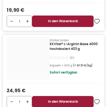
Verkaufspreis
:
19,90 €
In den Warenkorb
EXVital GmbH
EXVital® L-Arginin Base 4000
hochdosiert 403 g
(
0
)
Kapseln
•
403 g
(=
61.91 €/kg
)
Sofort verfügbar
Verkaufspreis
:
24,95 €
In den Warenkorb