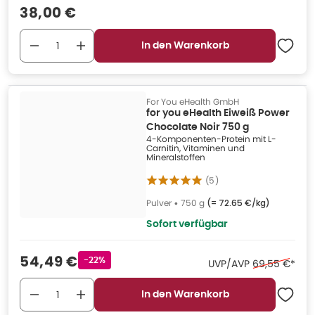
Verkaufspreis
:
38,00 €
In den Warenkorb
For You eHealth GmbH
for you eHealth Eiweiß Power
Chocolate Noir 750 g
4-Komponenten-Protein mit L-
Carnitin, Vitaminen und
Mineralstoffen
(
5
)
Pulver
•
750 g
(=
72.65 €/kg
)
Sofort verfügbar
Verkaufspreis
:
54,49 €
Rabattstempel
-22%
Ehemaliger Pr
UVP/AVP
69,55 €
*
In den Warenkorb