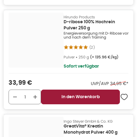
Hirundo Products
D-ribose 100% Hochrein
Pulver 250 g
Energieversorgung mit D-Ribose vor
und nach dem Training
(
2
)
Pulver
•
250 g
(=
135.96 €/kg
)
Sofort verfügbar
Verkaufspreis
:
33,99 €
Ehemaliger Pr
UVP/AVP
34,95 €
*
In den Warenkorb
Ingo Steyer GmbH & Co. KG
GreatVita® Kreatin
Monohydrat Pulver 400 g