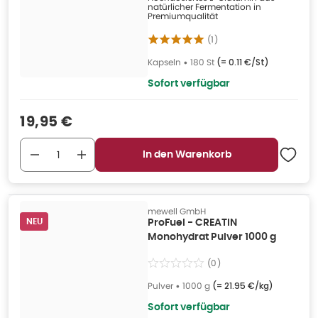
natürlicher Fermentation in
Premiumqualität
(
1
)
Kapseln
•
180 St
(=
0.11 €/St
)
Sofort verfügbar
Verkaufspreis
:
19,95 €
In den Warenkorb
mewell GmbH
NEU
ProFuel - CREATIN
Monohydrat Pulver 1000 g
(
0
)
Pulver
•
1000 g
(=
21.95 €/kg
)
Sofort verfügbar