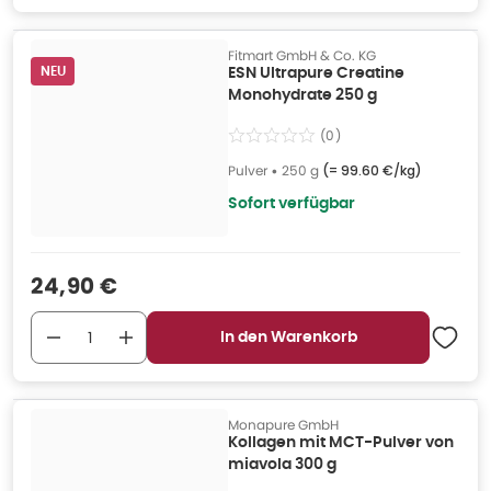
Fitmart GmbH & Co. KG
NEU
ESN Ultrapure Creatine
Monohydrate 250 g
(
0
)
Pulver
•
250 g
(=
99.60 €/kg
)
Sofort verfügbar
Verkaufspreis
:
24,90 €
In den Warenkorb
Monapure GmbH
Kollagen mit MCT-Pulver von
miavola 300 g