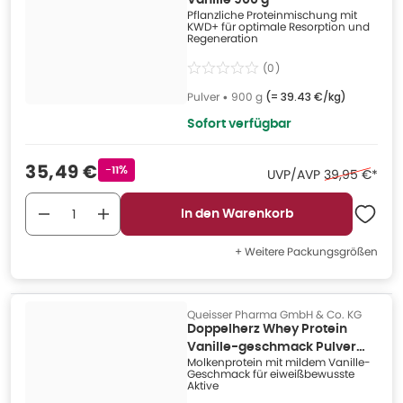
Vanille 900 g
Pflanzliche Proteinmischung mit
KWD+ für optimale Resorption und
Regeneration
(
0
)
Pulver
•
900 g
(=
39.43 €/kg
)
Sofort verfügbar
Verkaufspreis
:
35,49 €
Rabattstempel
-11%
Ehemaliger Pr
UVP/AVP
39,95 €
*
In den Warenkorb
+ Weitere Packungsgrößen
Queisser Pharma GmbH & Co. KG
Doppelherz Whey Protein
Vanille-geschmack Pulver
Molkenprotein mit mildem Vanille-
300 g
Geschmack für eiweißbewusste
Aktive