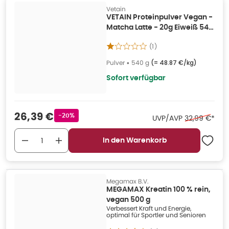
Vetain
VETAIN Proteinpulver Vegan -
Matcha Latte - 20g Eiweiß 540
g
(
1
)
Pulver
•
540 g
(=
48.87 €/kg
)
Sofort verfügbar
Verkaufspreis
:
26,39 €
Rabattstempel
-20%
Ehemaliger P
UVP/AVP
32,99 €
*
In den Warenkorb
Megamax B.V.
MEGAMAX Kreatin 100 % rein,
vegan 500 g
Verbessert Kraft und Energie,
optimal für Sportler und Senioren