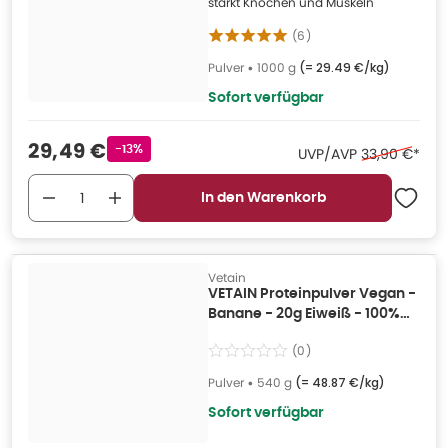
stärkt Knochen und Muskeln
(
6
)
Pulver
•
1000 g
(=
29.49 €/kg
)
Sofort verfügbar
Verkaufspreis
:
29,49 €
Rabattstempel
-13%
Ehemaliger P
UVP/AVP
33,90 €
*
In den Warenkorb
Vetain
VETAIN Proteinpulver Vegan -
Banane - 20g Eiweiß - 100%
Bio 540 g
(
0
)
Pulver
•
540 g
(=
48.87 €/kg
)
Sofort verfügbar