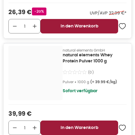
Verkaufspreis
:
26,39 €
Rabattstempel
-20%
Ehemaliger P
UVP/AVP
32,99 €
*
In den Warenkorb
natural elements GmbH
natural elements Whey
Protein Pulver 1000 g
(
0
)
Pulver
•
1000 g
(=
39.99 €/kg
)
Sofort verfügbar
Verkaufspreis
:
39,99 €
In den Warenkorb