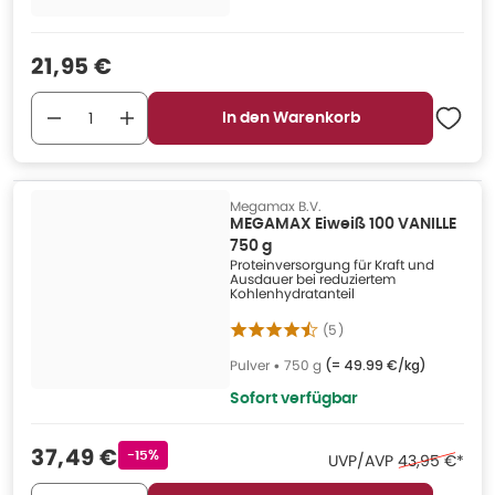
Verkaufspreis
:
21,95 €
In den Warenkorb
Megamax B.V.
MEGAMAX Eiweiß 100 VANILLE
750 g
Proteinversorgung für Kraft und
Ausdauer bei reduziertem
Kohlenhydratanteil
(
5
)
Pulver
•
750 g
(=
49.99 €/kg
)
Sofort verfügbar
Verkaufspreis
:
37,49 €
Rabattstempel
-15%
Ehemaliger Pr
UVP/AVP
43,95 €
*