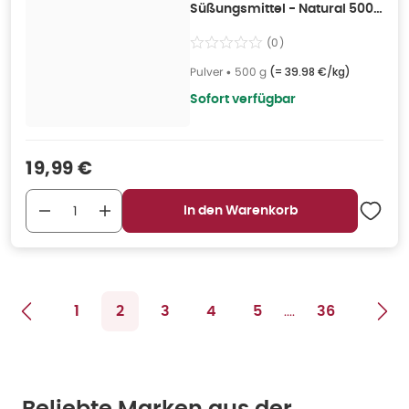
Süßungsmittel - Natural 500
g
(
0
)
Pulver
•
500 g
(=
39.98 €/kg
)
Sofort verfügbar
Verkaufspreis
:
19,99 €
In den Warenkorb
....
1
2
3
4
5
36