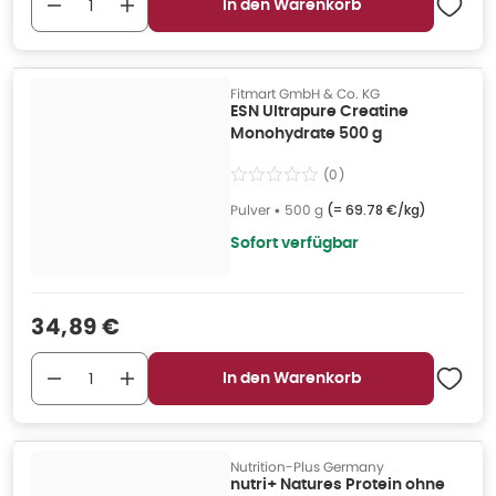
In den Warenkorb
Fitmart GmbH & Co. KG
ESN Ultrapure Creatine
Monohydrate 500 g
(
0
)
Pulver
•
500 g
(=
69.78 €/kg
)
Sofort verfügbar
Verkaufspreis
:
34,89 €
In den Warenkorb
Nutrition-Plus Germany
nutri+ Natures Protein ohne