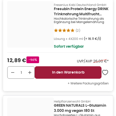
Fresenius Kabi Deutschland GmbH
Fresubin Protein Energy DRINK
Trinknahrung Multifrucht
Hochkalorische Trinknahrung als
4X200 ml
Ergänzung bei Mangelernährung
(
2
)
Lösung
•
4X200 ml
(=
16.11 €/l
)
Sofort verfügbar
Verkaufspreis
:
12,89 €
Rabattstempel
-50%
Ehemaliger Pr
UVP/AVP
26,00 €
*
In den Warenkorb
+ Weitere Packungsgrößen
Heilpflanzenwohl GmbH
GREEN NATURALS L-Glutamin
3.000 mg vegan 180 St
Hochdosiertes L-Glutamin aus