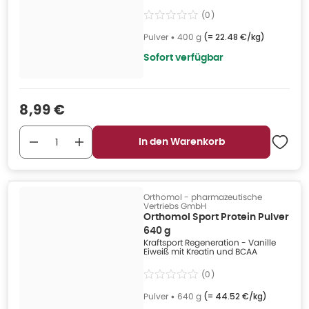
(
0
)
Pulver
•
400 g
(=
22.48 €/kg
)
Sofort verfügbar
Verkaufspreis
:
8,99 €
In den Warenkorb
Orthomol - pharmazeutische
Vertriebs GmbH
Orthomol Sport Protein Pulver
640 g
Kraftsport Regeneration - Vanille
Eiweiß mit Kreatin und BCAA
(
0
)
Pulver
•
640 g
(=
44.52 €/kg
)