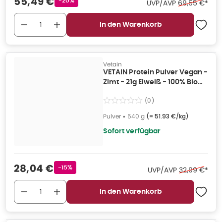
Verkaufspreis
:
55,49 €
-20%
Ehemaliger Pr
UVP/AVP
69,55 €
*
In den Warenkorb
Vetain
VETAIN Protein Pulver Vegan -
Zimt - 21g Eiweiß - 100% Bio
540 g
(
0
)
Pulver
•
540 g
(=
51.93 €/kg
)
Sofort verfügbar
Verkaufspreis
:
28,04 €
Rabattstempel
-15%
Ehemaliger P
UVP/AVP
32,99 €
*
In den Warenkorb