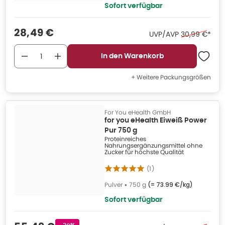
Sofort verfügbar
Verkaufspreis
:
28,49 €
Ehemaliger Pr
UVP/AVP
30,99 €
*
In den Warenkorb
+ Weitere Packungsgrößen
For You eHealth GmbH
for you eHealth Eiweiß Power
Pur 750 g
Proteinreiches
Nahrungsergänzungsmittel ohne
Zucker für höchste Qualität
(
1
)
Pulver
•
750 g
(=
73.99 €/kg
)
Sofort verfügbar
Rabattstempel