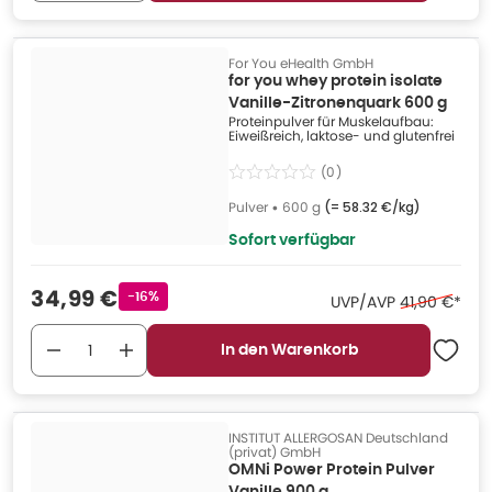
For You eHealth GmbH
for you whey protein isolate
Vanille-Zitronenquark 600 g
Proteinpulver für Muskelaufbau:
Eiweißreich, laktose- und glutenfrei
(
0
)
Pulver
•
600 g
(=
58.32 €/kg
)
Sofort verfügbar
Verkaufspreis
:
34,99 €
Rabattstempel
-16%
Ehemaliger P
UVP/AVP
41,90 €
*
In den Warenkorb
INSTITUT ALLERGOSAN Deutschland
(privat) GmbH
OMNi Power Protein Pulver