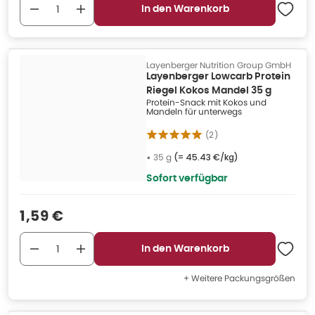
In den Warenkorb
Layenberger Nutrition Group GmbH
Layenberger Lowcarb Protein
Riegel Kokos Mandel 35 g
Protein-Snack mit Kokos und
Mandeln für unterwegs
(
2
)
•
35 g
(=
45.43 €/kg
)
Sofort verfügbar
Verkaufspreis
:
1,59 €
In den Warenkorb
+ Weitere Packungsgrößen