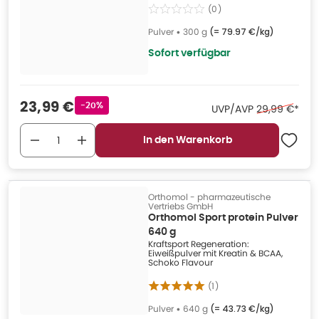
(
0
)
Pulver
•
300 g
(=
79.97 €/kg
)
Sofort verfügbar
Verkaufspreis
:
23,99 €
Rabattstempel
-20%
Ehemaliger Pr
UVP/AVP
29,99 €
*
In den Warenkorb
Orthomol - pharmazeutische
Vertriebs GmbH
Orthomol Sport protein Pulver
640 g
Kraftsport Regeneration:
Eiweißpulver mit Kreatin & BCAA,
Schoko Flavour
(
1
)
Pulver
•
640 g
(=
43.73 €/kg
)