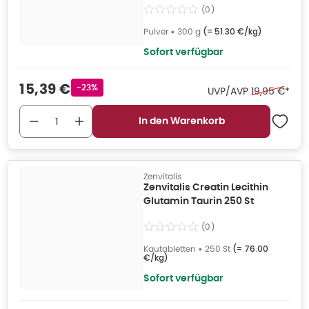
(
0
)
Pulver
•
300 g
(=
51.30 €/kg
)
Sofort verfügbar
Verkaufspreis
:
15,39 €
Rabattstempel
-23%
Ehemaliger P
UVP/AVP
19,95 €
*
In den Warenkorb
Zenvitalis
Zenvitalis Creatin Lecithin
Glutamin Taurin 250 St
(
0
)
Kautabletten
•
250 St
(=
76.00
€/kg
)
Sofort verfügbar