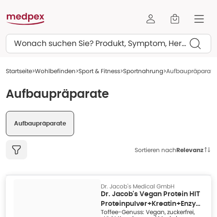
Suchen
Startseite
Wohlbefinden
Sport & Fitness
Sportnahrung
Aufbaupräparate
Aufbaupräparate
Aufbaupräparate
Sortieren nach
Relevanz
Dr. Jacob's Medical GmbH
Dr. Jacob's Vegan Protein HIT
Proteinpulver+Kreatin+Enzyme
Toffee-Genuss: Vegan, zuckerfrei,
1000 g