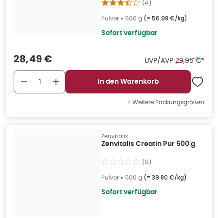
(
4
)
Pulver
•
500 g
(=
56.98 €/kg
)
Sofort verfügbar
Verkaufspreis
:
28,49 €
Ehemaliger Pr
UVP/AVP
29,95 €
*
In den Warenkorb
+ Weitere Packungsgrößen
Zenvitalis
Zenvitalis Creatin Pur 500 g
(
0
)
Pulver
•
500 g
(=
39.80 €/kg
)
Sofort verfügbar