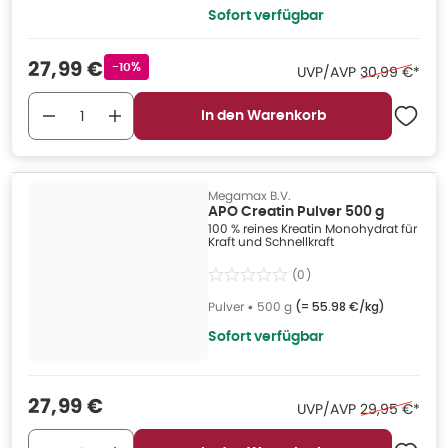
Sofort verfügbar
Verkaufspreis
:
27,99 €
Rabattstempel
-10%
Ehemaliger Pr
UVP/AVP
30,99 €
*
In den Warenkorb
Megamax B.V.
APO Creatin Pulver 500 g
100 % reines Kreatin Monohydrat für
Kraft und Schnellkraft
(
0
)
Pulver
•
500 g
(=
55.98 €/kg
)
Sofort verfügbar
Verkaufspreis
:
27,99 €
Ehemaliger Pr
UVP/AVP
29,95 €
*