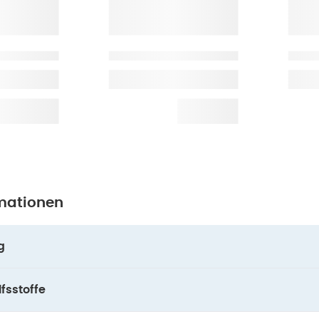
mationen
g
fsstoffe