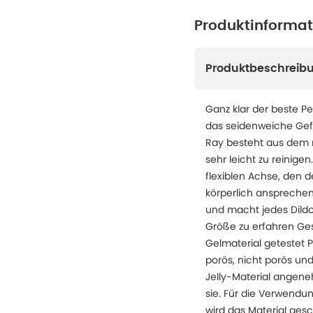
Produktinforma
Produktbeschreib
Ganz klar der beste Pen
das seidenweiche Gefüh
Ray besteht aus dem ne
sehr leicht zu reinigen
flexiblen Achse, den d
körperlich ansprechen.
und macht jedes Dildo
Größe zu erfahren Ges
Gelmaterial getestet P
porös, nicht porös und
Jelly-Material angene
sie. Für die Verwendu
wird das Material gesc