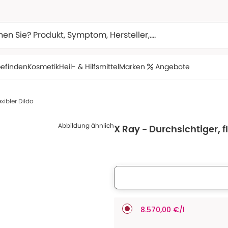
efinden
Kosmetik
Heil- & Hilfsmittel
Marken
Angebote
exibler Dildo
Abbildung ähnlich
X Ray - Durchsichtiger, fl
8.570,00 €/l