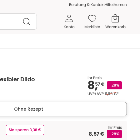
Beratung & Kontakt
Hilfethemen
Konto
Merkliste
Warenkorb
Ihr Preis
exibler Dildo
8,
57 €
-28%
Ehemaliger Preis (U
UVP/AVP
11,95 €
*
Ohne Rezept
Ihr Preis
Sie sparen 3,38 €
8,57 €
-28%