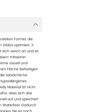
ickelten Formel, die
 Dildos optimiert. X
t sich weich an und ist
asien! mitseiner
inne visuell und
enen Fläche befestigen
die tatsächliche
 Hypoallergenes
ly Material ist nicht
afür, dass sich das
nell auf und speichert
on Waterfeel. Dadurch
einigen Sie es nach