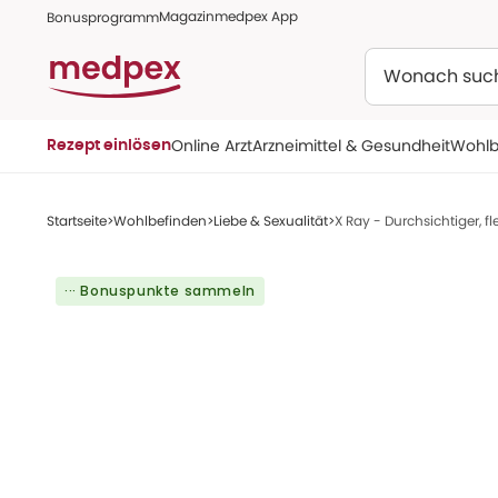
Magazin
medpex App
Bonusprogramm
Suchen
Online Arzt
Arzneimittel & Gesundheit
Wohlb
Rezept einlösen
Startseite
Wohlbefinden
Liebe & Sexualität
X Ray - Durchsichtiger, fl
··· Bonuspunkte sammeln