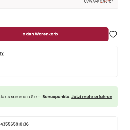
Ehemaliger Preis (
UVP/AVP
11,95 €
*
In den Warenkorb
SY
odukts sammeln Sie
.
··· Bonuspunkte
Jetzt mehr erfahren
435565910136