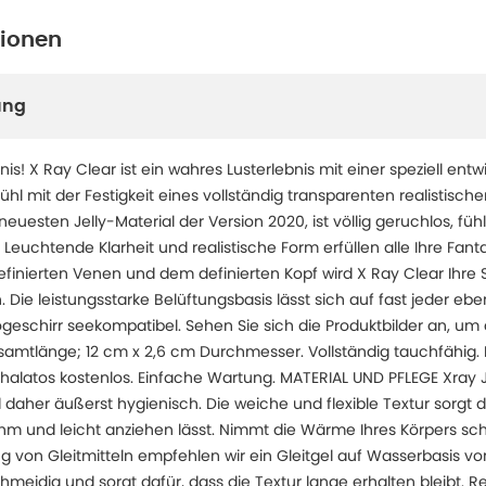
tionen
ung
is! X Ray Clear ist ein wahres Lusterlebnis mit einer speziell entw
l mit der Festigkeit eines vollständig transparenten realistischen
uesten Jelly-Material der Version 2020, ist völlig geruchlos, fühl
. Leuchtende Klarheit und realistische Form erfüllen alle Ihre Fant
efinierten Venen und dem definierten Kopf wird X Ray Clear Ihre S
 Die leistungsstarke Belüftungsbasis lässt sich auf fast jeder eb
geschirr seekompatibel. Sehen Sie sich die Produktbilder an, um 
amtlänge; 12 cm x 2,6 cm Durchmesser. Vollständig tauchfähig.
halatos kostenlos. Einfache Wartung. MATERIAL UND PFLEGE Xray Jel
 daher äußerst hygienisch. Die weiche und flexible Textur sorgt d
hm und leicht anziehen lässt. Nimmt die Wärme Ihres Körpers sch
ng von Gleitmitteln empfehlen wir ein Gleitgel auf Wasserbasis v
hmeidig und sorgt dafür, dass die Textur lange erhalten bleibt. R