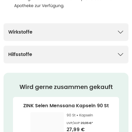
Apotheke zur Verfügung.
Wirkstoffe
Hilfsstoffe
Wird gerne zusammen gekauft
ZINK Selen Menssana Kapseln 90 St
90 St •
Kapseln
Ehemaliger Preis (U V P)
:
UVP/AVP
29,95 €
*
Verkaufspreis
:
27,99 €