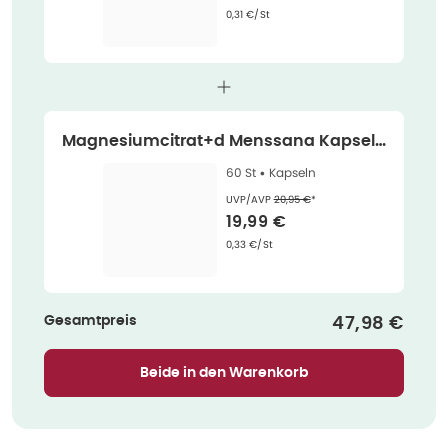
Grundpreis
:
0,31 €/St
Magnesiumcitrat+d Menssana Kapseln
60 St
60 St •
Kapseln
Ehemaliger Preis (U V P)
:
UVP/AVP
20,95 €
*
Verkaufspreis
:
19,99 €
Grundpreis
:
0,33 €/St
Gesamtpreis
Verkaufspre
47,98 €
Beide in den Warenkorb