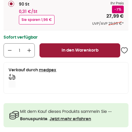
Ihr Preis
90 St
-7%
0,31 €/St
27,99 €
Sie sparen 1,96 €
Ehemaliger Pre
UVP/AVP
29,95 €
*
Sofort verfügbar
In den Warenkorb
Verkauf durch
medpex
Mit dem Kauf dieses Produkts sammeln Sie
···
.
Bonuspunkte
Jetzt mehr erfahren