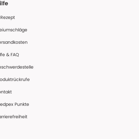
ilfe
-Rezept
reiumschläge
ersandkosten
lfe & FAQ
eschwerdestelle
roduktrückrufe
ontakt
edpex Punkte
rrierefreiheit