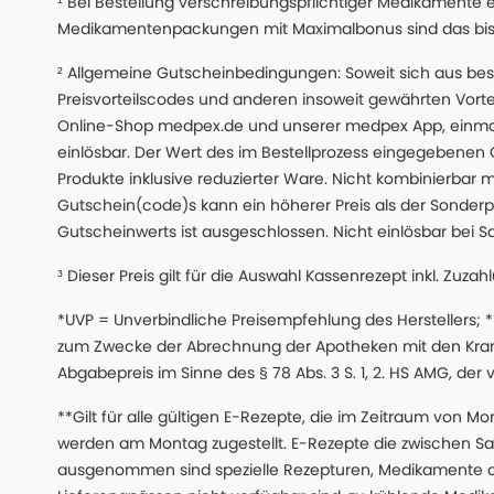
¹ Bei Bestellung verschreibungspflichtiger Medikamente 
Medikamentenpackungen mit Maximalbonus sind das bis z
² Allgemeine Gutscheinbedingungen: Soweit sich aus beso
Preisvorteilscodes und anderen insoweit gewährten Vor
Online-Shop medpex.de und unserer medpex App, einmali
einlösbar. Der Wert des im Bestellprozess eingegebenen
Produkte inklusive reduzierter Ware. Nicht kombinierbar mi
Gutschein(code)s kann ein höherer Preis als der Sonderp
Gutscheinwerts ist ausgeschlossen. Nicht einlösbar bei S
³ Dieser Preis gilt für die Auswahl Kassenrezept inkl. Zuzah
*UVP = Unverbindliche Preisempfehlung des Herstellers;
zum Zwecke der Abrechnung der Apotheken mit den Kranke
Abgabepreis im Sinne des § 78 Abs. 3 S. 1, 2. HS AMG, der
**Gilt für alle gültigen E-Rezepte, die im Zeitraum von Mo
werden am Montag zugestellt. E-Rezepte die zwischen S
ausgenommen sind spezielle Rezepturen, Medikamente 