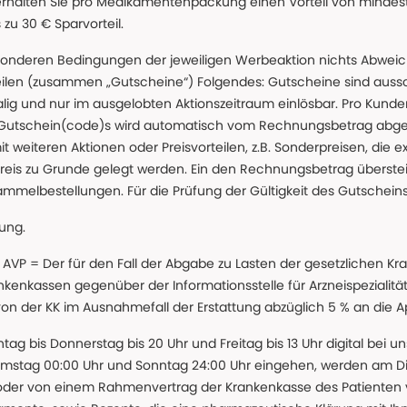
erhalten Sie pro Medikamentenpackung einen Vorteil von mindeste
u 30 € Sparvorteil.
nderen Bedingungen der jeweiligen Werbeaktion nichts Abweichen
teilen (zusammen „Gutscheine“) Folgendes: Gutscheine sind auss
g und nur im ausgelobten Aktionszeitraum einlösbar. Pro Kunde
 Gutschein(code)s wird automatisch vom Rechnungsbetrag abgezo
t weiteren Aktionen oder Preisvorteilen, z.B. Sonderpreisen, die e
reis zu Grunde gelegt werden. Ein den Rechnungsbetrag überstei
ammelbestellungen. Für die Prüfung der Gültigkeit des Gutschein
lung.
 * AVP = Der für den Fall der Abgabe zu Lasten der gesetzliche
nkassen gegenüber der Informationsstelle für Arzneispezialitä
 von der KK im Ausnahmefall der Erstattung abzüglich 5 % an die 
ntag bis Donnerstag bis 20 Uhr und Freitag bis 13 Uhr digital bei 
amstag 00:00 Uhr und Sonntag 24:00 Uhr eingehen, werden am Die
oder von einem Rahmenvertrag der Krankenkasse des Patienten