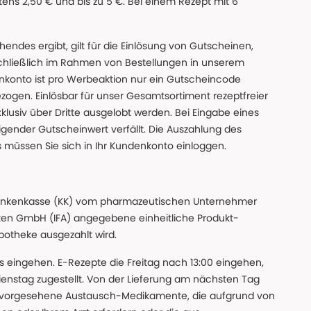
ns 2,50 € und bis zu 5 €. Bei einem Rezept mit 6
des ergibt, gilt für die Einlösung von Gutscheinen,
chließlich im Rahmen von Bestellungen in unserem
nkonto ist pro Werbeaktion nur ein Gutscheincode
gen. Einlösbar für unser Gesamtsortiment rezeptfreier
xklusiv über Dritte ausgelobt werden. Bei Eingabe eines
gender Gutscheinwert verfällt. Die Auszahlung des
s müssen Sie sich in Ihr Kundenkonto einloggen.
n Krankenkasse (KK) vom pharmazeutischen Unternehmer
ten GmbH (IFA) angegebene einheitliche Produkt-
Apotheke ausgezahlt wird.
uns eingehen. E-Rezepte die Freitag nach 13:00 eingehen,
nstag zugestellt. Von der Lieferung am nächsten Tag
 vorgesehene Austausch-Medikamente, die aufgrund von