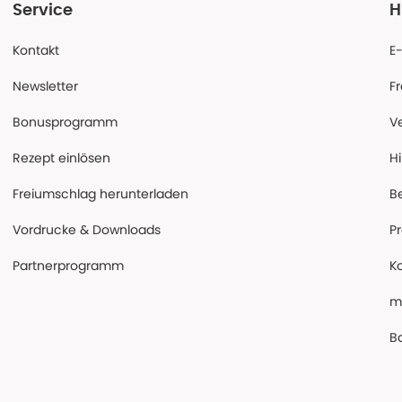
Service
H
Kontakt
E
Newsletter
F
Bonusprogramm
V
Rezept einlösen
Hi
Freiumschlag herunterladen
B
Vordrucke & Downloads
P
Partnerprogramm
K
m
Ba