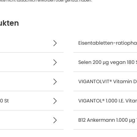
te nicht tatsächlich erworben oder genutzt haben.
ukten
Eisentabletten-ratiopha
Selen 200 µg vegan 180 
VIGANTOLVIT® Vitamin D3 
0 St
VIGANTOL® 1.000 I.E. Vit
B12 Ankermann 1.000 µg 