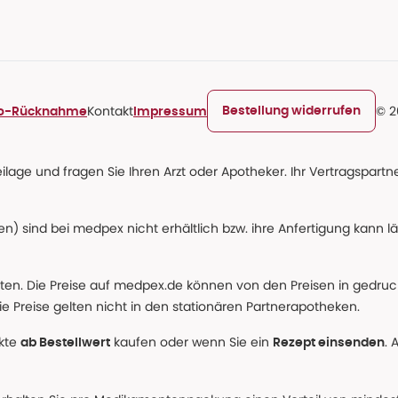
Kontakt
© 2
Bestellung widerrufen
ro-Rücknahme
Impressum
age und fragen Sie Ihren Arzt oder Apotheker. Ihr Vertragspartner
n) sind bei medpex nicht erhältlich bzw. ihre Anfertigung kann l
alten. Die Preise auf medpex.de können von den Preisen in gedru
e Preise gelten nicht in den stationären Partnerapotheken.
ukte
kaufen oder wenn Sie ein
. 
ab Bestellwert
Rezept einsenden