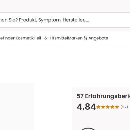
efinden
Kosmetik
Heil- & Hilfsmittel
Marken
Angebote
57
Erfahrungsberi
4.84
(
57
)