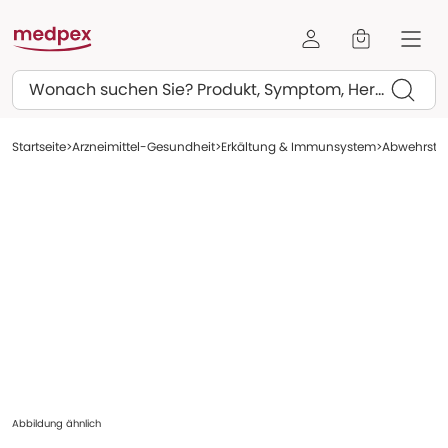
Suchen
Startseite
Arzneimittel-Gesundheit
Erkältung & Immunsystem
Abwehrstä
Abbildung ähnlich