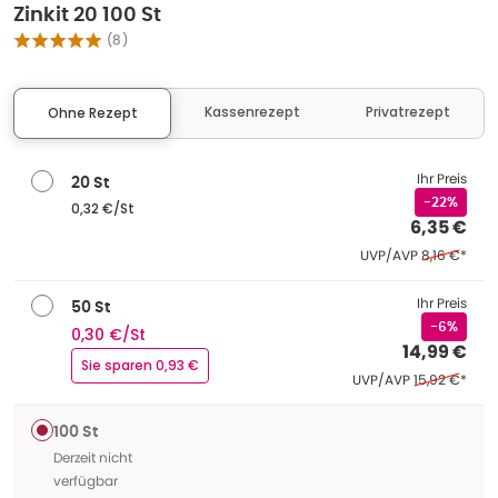
Zinkit 20 100 St
(
8
)
Kassenrezept
Privatrezept
Ohne Rezept
Ihr Preis
20 St
-22%
0,32 €/St
6,35 €
Ehemaliger P
UVP/AVP
8,16 €
*
Ihr Preis
50 St
-6%
0,30 €/St
14,99 €
Sie sparen 0,93 €
Ehemaliger Pr
UVP/AVP
15,92 €
*
100 St
Derzeit nicht
verfügbar