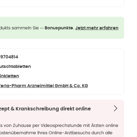
odukts sammeln Sie
.
··· Bonuspunkte
Jetzt mehr erfahren
09704814
utschtabletten
inkletten
erla-Pharm Arzneimittel GmbH & Co. KG
zept & Krankschreibung direkt online
ks von Zuhause per Videosprechstunde mit Ärzten online
Kostenübernahme Ihres Online-Arztbesuchs durch alle