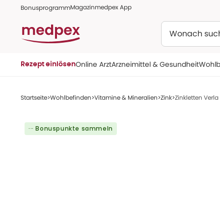
Magazin
medpex App
Bonusprogramm
Suchen
Online Arzt
Arzneimittel & Gesundheit
Wohlb
Rezept einlösen
Startseite
Wohlbefinden
Vitamine & Mineralien
Zink
Zinkletten Verl
··· Bonuspunkte sammeln