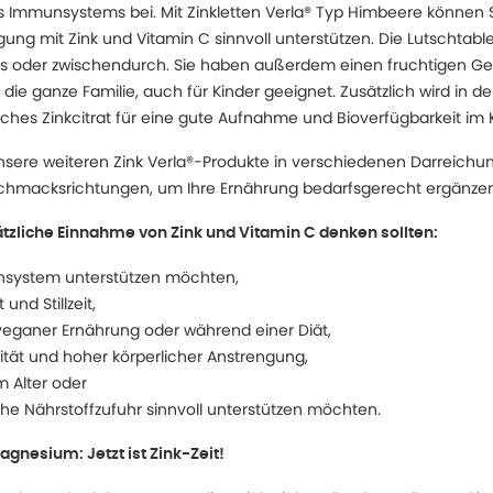
 Immunsystems bei. Mit Zinkletten Verla® Typ Himbeere können Si
ng mit Zink und Vitamin C sinnvoll unterstützen. Die Lutschtablet
egs oder zwischendurch. Sie haben außerdem einen fruchtigen 
die ganze Familie, auch für Kinder geeignet. Zusätzlich wird in de
sches Zinkcitrat für eine gute Aufnahme und Bioverfügbarkeit im
sere weiteren Zink Verla®-Produkte in verschiedenen Darreichu
hmacksrichtungen, um Ihre Ernährung bedarfsgerecht ergänzen
tzliche Einnahme von Zink und Vitamin C denken sollten:
nsystem unterstützen möchten,
nd Stillzeit,
veganer Ernährung oder während einer Diät,
ivität und hoher körperlicher Anstrengung,
m Alter oder
che Nährstoffzufuhr sinnvoll unterstützen möchten.
agnesium: Jetzt ist Zink-Zeit!