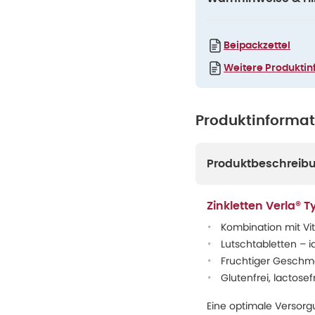
Beipackzettel
Weitere Produktin
Produktinforma
Produktbeschreib
Zinkletten Verla®
Kombination mit V
Lutschtabletten – i
Fruchtiger Gesch
Glutenfrei, lactose
Eine optimale Versorgu