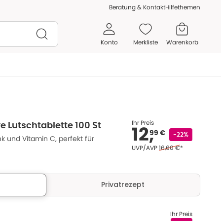
Beratung & Kontakt
Hilfethemen
Konto
Merkliste
Warenkorb
Ihr Preis
e Lutschtablette 100 St
12,
99 €
-22%
nk und Vitamin C, perfekt für
Ehemaliger Preis (U V 
UVP/AVP
16,60 €
*
Privatrezept
Ihr Preis