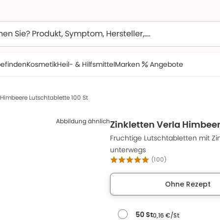
efinden
Kosmetik
Heil- & Hilfsmittel
Marken
Angebote
a Himbeere Lutschtablette 100 St
Abbildung ähnlich
Zinkletten Verla Himbeer
Fruchtige Lutschtabletten mit Zi
unterwegs
(
100
)
Ohne Rezept
0,16 €/St
50 St