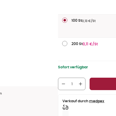
0,13 €/St
100 St
0,11 €/St
200 St
Sofort verfügbar
em
Verkauf durch
medpex