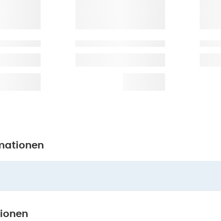
mationen
tionen