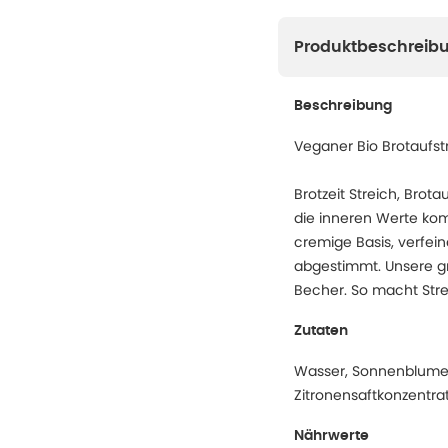
Produktbeschreib
Beschreibung
Veganer Bio Brotaufs
Brotzeit Streich, Bro
die inneren Werte kom
cremige Basis, verfei
abgestimmt. Unsere gr
Becher. So macht Str
Zutaten
Wasser, Sonnenblumen
Zitronensaftkonzentrat*
Nährwerte