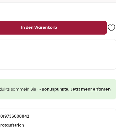
In den Warenkorb
odukts sammeln Sie
.
··· Bonuspunkte
Jetzt mehr erfahren
4019736008842
rotaufstrich