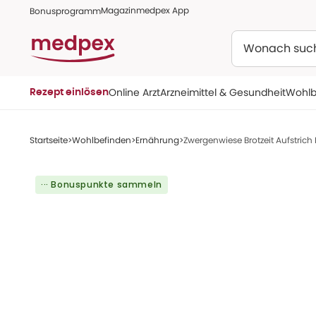
Magazin
medpex App
Bonusprogramm
Suchen
Online Arzt
Arzneimittel & Gesundheit
Wohlb
Rezept einlösen
Startseite
Wohlbefinden
Ernährung
Zwergenwiese Brotzeit Aufstrich 
··· Bonuspunkte sammeln