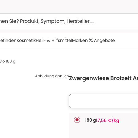
efinden
Kosmetik
Heil- & Hilfsmittel
Marken
Angebote
Bio 180 g
Abbildung ähnlich
Zwergenwiese Brotzeit Au
17,56 €/kg
180 g