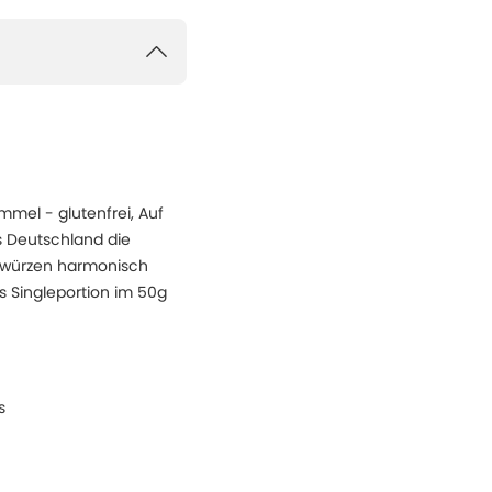
mmel - glutenfrei, Auf
s Deutschland die
Gewürzen harmonisch
s Singleportion im 50g
s