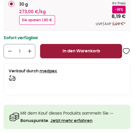
Ihr Preis
30 g
-18%
273,00 €/kg
8,19 €
Sie sparen 1,80 €
Ehemaliger P
UVP/AVP
9,99 €
*
Sofort verfügbar
In den Warenkorb
Verkauf durch
medpex
Mit dem Kauf dieses Produkts sammeln Sie
···
.
Bonuspunkte
Jetzt mehr erfahren