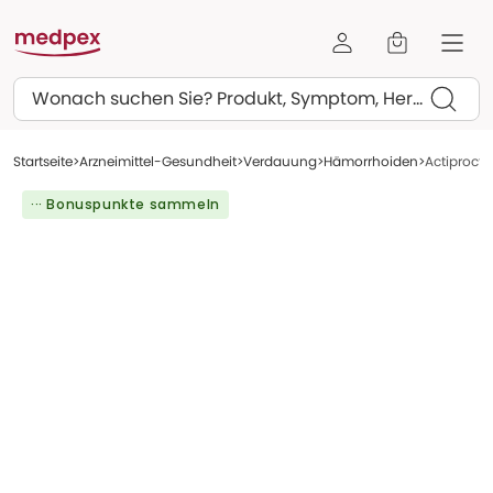
Suchen
Startseite
Arzneimittel-Gesundheit
Verdauung
Hämorrhoiden
Actiproct 
··· Bonuspunkte sammeln