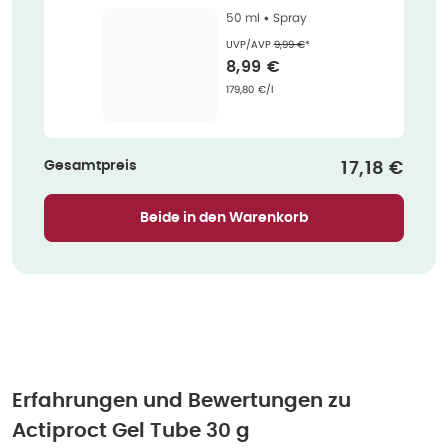
50 ml •
Spray
Ehemaliger Preis (U V P)
:
UVP/AVP
9,99 €
*
Verkaufspreis
:
8,99 €
Grundpreis
:
179,80 €/l
Gesamtpreis
Verkaufspr
17,18 €
Beide in den Warenkorb
Erfahrungen und Bewertungen zu
Actiproct Gel Tube 30 g