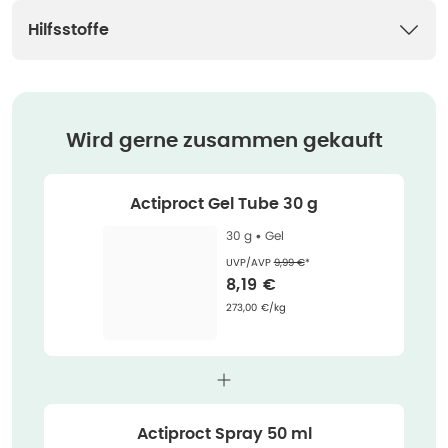
Hilfsstoffe
Wird gerne zusammen gekauft
Actiproct Gel Tube 30 g
30 g •
Gel
Ehemaliger Preis (U V P)
:
UVP/AVP
9,99 €
*
Verkaufspreis
:
8,19 €
Grundpreis
:
273,00 €/kg
Actiproct Spray 50 ml