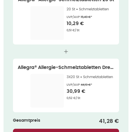
20 St •
Schmelztabletten
Ehemaliger Preis (U V P)
:
UVP/AVP
15,49 €
*
Verkaufspreis
:
10,29 €
Grundpreis
:
0,51 €/St
Allegra® Allergie-Schmelztabletten Dreie
rpack 3X20 St
3X20 St •
Schmelztabletten
Ehemaliger Preis (U V P)
:
UVP/AVP
44,19 €
*
Verkaufspreis
:
30,99 €
Grundpreis
:
0,52 €/St
Gesamtpreis
Verkaufspr
41,28 €