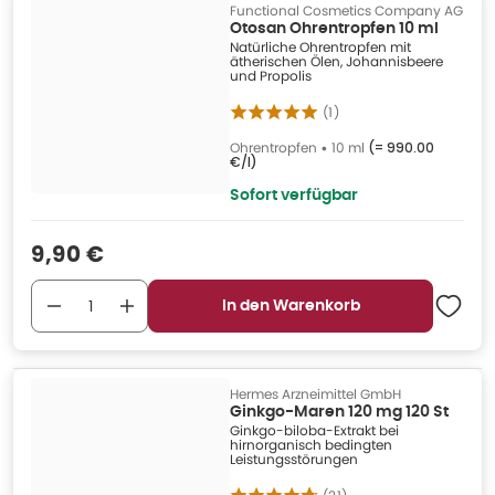
Functional Cosmetics Company AG
Otosan Ohrentropfen 10 ml
Natürliche Ohrentropfen mit
ätherischen Ölen, Johannisbeere
und Propolis
(
1
)
Ohrentropfen
•
10 ml
(=
990.00
€/l
)
Sofort verfügbar
Verkaufspreis
:
9,90 €
In den Warenkorb
Hermes Arzneimittel GmbH
Ginkgo-Maren 120 mg 120 St
Ginkgo-biloba-Extrakt bei
hirnorganisch bedingten
Leistungsstörungen