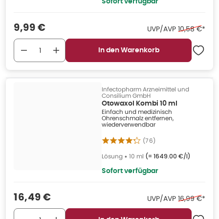
Sofort verfügbar
Verkaufspreis
:
9,99 €
Ehemaliger P
UVP/AVP
10,58 €
*
In den Warenkorb
Infectopharm Arzneimittel und
Consilium GmbH
Otowaxol Kombi 10 ml
Einfach und medizinisch
Ohrenschmalz entfernen,
wiederverwendbar
(
76
)
Lösung
•
10 ml
(=
1649.00 €/l
)
Sofort verfügbar
Verkaufspreis
:
16,49 €
Ehemaliger P
UVP/AVP
16,99 €
*