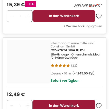
Verkaufspreis
:
15,39 €
Rabattstempel
-16%
Ehemaliger P
UVP/AVP
18,39 €
*
In den Warenkorb
+ Weitere Packungsgrößen
Infectopharm Arzneimittel und
Consilium GmbH
Otowaxol Sine 10 ml
Effektiv gegen Ohrenschmalz, ideal
für Hörgeräteträger
(
33
)
Lösung
•
10 ml
(=
1249.00 €/l
)
Sofort verfügbar
Verkaufspreis
:
12,49 €
In den Warenkorb