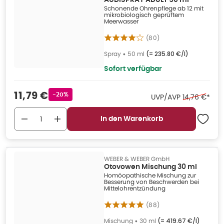
AUDISPRAY ADULT 50 ml
Schonende Ohrenpflege ab 12 mit
mikrobiologisch geprüftem
Meerwasser
(
80
)
Spray
•
50 ml
(=
235.80 €/l
)
Sofort verfügbar
Verkaufspreis
:
11,79 €
Rabattstempel
-20%
Ehemaliger P
UVP/AVP
14,76 €
*
In den Warenkorb
WEBER & WEBER GmbH
Otovowen Mischung 30 ml
Homöopathische Mischung zur
Besserung von Beschwerden bei
Mittelohrentzündung
(
88
)
Mischung
•
30 ml
(=
419.67 €/l
)