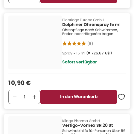
Biobridge Europe GmbH
Dolphiner Ohrenspray 15 ml
Ohrenpflege nach Schwimmen,
Baden oder Hörgeräte tragen
(
9
)
Spray
•
15 ml
(=
726.67 €/l
)
Sofort verfügbar
Verkaufspreis
:
10,90 €
In den Warenkorb
Klinge Pharma GmbH
Vertigo-Vomex SR 20 St
Schwindelhilfe für Personen über 56