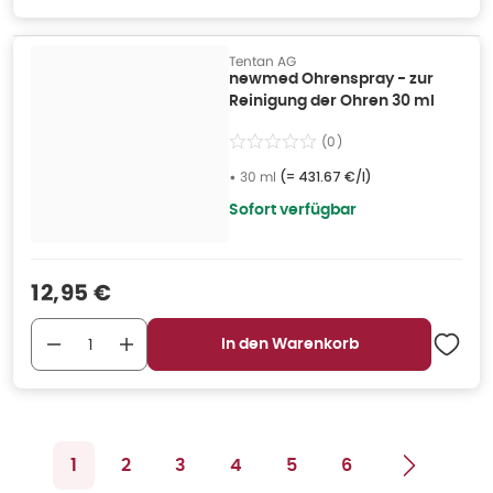
Tentan AG
newmed Ohrenspray - zur
Reinigung der Ohren 30 ml
(
0
)
•
30 ml
(=
431.67 €/l
)
Sofort verfügbar
Verkaufspreis
:
12,95 €
In den Warenkorb
1
2
3
4
5
6