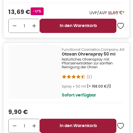
Verkaufspreis
:
13,69 €
Rabattstempel
-17%
Ehemaliger P
UVP/AVP
16,55 €
*
In den Warenkorb
Functional Cosmetics Company AG
Otosan Ohrenspray 50 ml
Natürliches Ohrenspray mit
Pflanzenextrakten zur sanften
Reinigung der Ohren
(
2
)
Spray
•
50 ml
(=
198.00 €/l
)
Sofort verfügbar
Verkaufspreis
:
9,90 €
In den Warenkorb