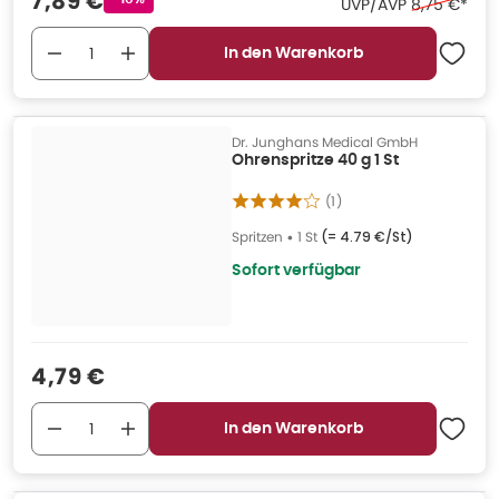
Verkaufspreis
:
7,89 €
Ehemaliger 
UVP/AVP
8,75 €
*
In den Warenkorb
Dr. Junghans Medical GmbH
Ohrenspritze 40 g 1 St
(
1
)
Spritzen
•
1 St
(=
4.79 €/St
)
Sofort verfügbar
Verkaufspreis
:
4,79 €
In den Warenkorb