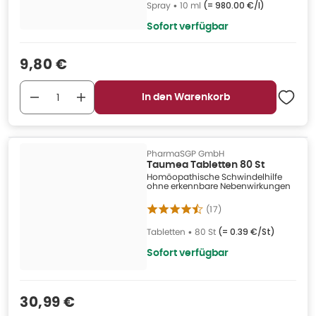
Spray
•
10 ml
(=
980.00 €/l
)
Sofort verfügbar
Verkaufspreis
:
9,80 €
In den Warenkorb
PharmaSGP GmbH
Taumea Tabletten 80 St
Homöopathische Schwindelhilfe
ohne erkennbare Nebenwirkungen
(
17
)
Tabletten
•
80 St
(=
0.39 €/St
)
Sofort verfügbar
Verkaufspreis
:
30,99 €