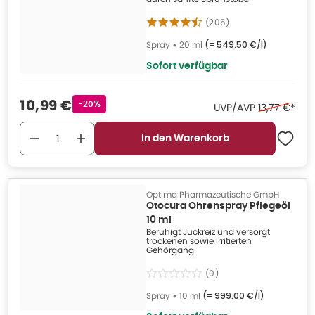
(
205
)
Spray
•
20 ml
(=
549.50 €/l
)
Sofort verfügbar
Verkaufspreis
:
10,99 €
Rabattstempel
-20%
Ehemaliger P
UVP/AVP
13,77 €
*
In den Warenkorb
Optima Pharmazeutische GmbH
Otocura Ohrenspray Pflegeöl
10 ml
Beruhigt Juckreiz und versorgt
trockenen sowie irritierten
Gehörgang
(
0
)
Spray
•
10 ml
(=
999.00 €/l
)