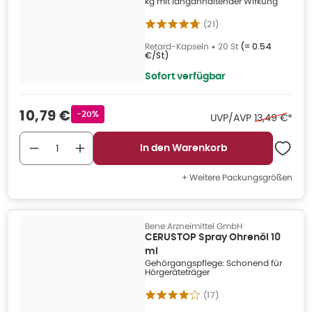
kg mit langanhaltender Wirkung
(
21
)
Retard-Kapseln
•
20 St
(=
0.54
€/St
)
Sofort verfügbar
Verkaufspreis
:
10,79 €
Rabattstempel
-20%
Ehemaliger P
UVP/AVP
13,49 €
*
In den Warenkorb
+ Weitere Packungsgrößen
Bene Arzneimittel GmbH
CERUSTOP Spray Ohrenöl 10
ml
Gehörgangspflege: Schonend für
Hörgeräteträger
(
17
)