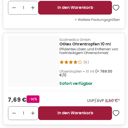
In den Warenkorb
+ Weitere Packungsgrößen
Südmedica GmbH
Otitex Ohrentropfen 10 ml
Effizientes Lösen und Entfernen von
hartnäckigem Ohrenschmalz
(
6
)
Ohrentropfen
•
10 ml
(=
769.00
€/l
)
Sofort verfügbar
Verkaufspreis
:
7,69 €
Rabattstempel
-10%
Ehemaliger 
UVP/AVP
8,50 €
*
In den Warenkorb