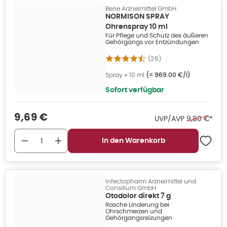
Bene Arzneimittel GmbH
NORMISON SPRAY
Ohrenspray 10 ml
Für Pflege und Schutz des äußeren
Gehörgangs vor Entzündungen
(
26
)
Spray
•
10 ml
(=
969.00 €/l
)
Sofort verfügbar
Verkaufspreis
:
9,69 €
Ehemaliger 
UVP/AVP
9,80 €
*
In den Warenkorb
Infectopharm Arzneimittel und
Consilium GmbH
Otodolor direkt 7 g
Rasche Linderung bei
Ohrschmerzen und
Gehörgangsreizungen