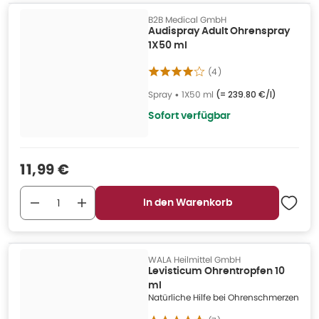
B2B Medical GmbH
Audispray Adult Ohrenspray
1X50 ml
(
4
)
Spray
•
1X50 ml
(=
239.80 €/l
)
Sofort verfügbar
Verkaufspreis
:
11,99 €
In den Warenkorb
WALA Heilmittel GmbH
Levisticum Ohrentropfen 10
ml
Natürliche Hilfe bei Ohrenschmerzen