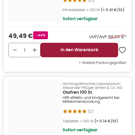
(
21
)
Filmtabletten
•
120 St
(=
0.41 €/St
)
Sofort verfügbar
Verkaufspreis
:
49,49 €
Rabattstempel
-44%
Ehemaliger Pr
UVP/AVP
88,50 €
*
In den Warenkorb
+ Weitere Packungsgrößen
Homöopathisches Laboratorium
Alexander Pflüger GmbH & Co. KG
Otofren 100 St
Hilft effektiv und kindgerecht bei
Mittelohrentzündung.
(
2
)
Tabletten
•
100 St
(=
0.14 €/St
)
Sofort verfügbar