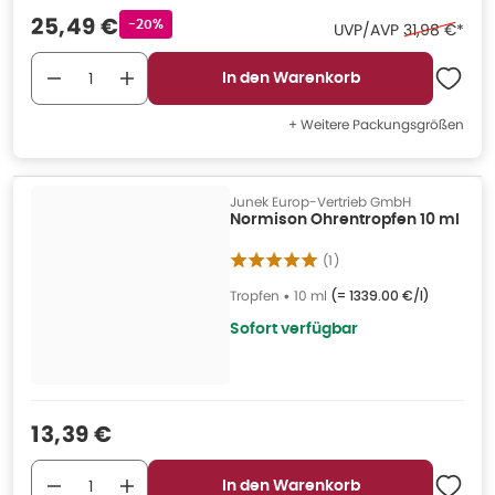
Verkaufspreis
:
25,49 €
Rabattstempel
-20%
Ehemaliger P
UVP/AVP
31,98 €
*
In den Warenkorb
+ Weitere Packungsgrößen
Junek Europ-Vertrieb GmbH
Normison Ohrentropfen 10 ml
(
1
)
Tropfen
•
10 ml
(=
1339.00 €/l
)
Sofort verfügbar
Verkaufspreis
:
13,39 €
In den Warenkorb