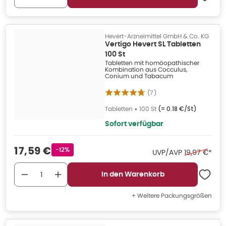
Hevert-Arzneimittel GmbH & Co. KG
Vertigo Hevert SL Tabletten
100 St
Tabletten mit homöopathischer
Kombination aus Cocculus,
Conium und Tabacum
(
7
)
Tabletten
•
100 St
(=
0.18 €/St
)
Sofort verfügbar
Verkaufspreis
:
17,59 €
Rabattstempel
-12%
Ehemaliger P
UVP/AVP
19,97 €
*
In den Warenkorb
+ Weitere Packungsgrößen