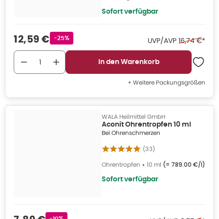
Sofort verfügbar
Verkaufspreis
:
12,59 €
Rabattstempel
-25%
Ehemaliger P
UVP/AVP
16,74 €
*
In den Warenkorb
+ Weitere Packungsgrößen
WALA Heilmittel GmbH
Aconit Ohrentropfen 10 ml
Bei Ohrenschmerzen
(
33
)
Ohrentropfen
•
10 ml
(=
789.00 €/l
)
Sofort verfügbar
Rabattstempel
-10%