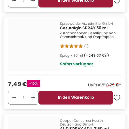
In den Warenkorb
Spreewälder Arzneimittel GmbH
Cerutalgin SPRAY 30 ml
Zur schonenden Beseitigung von
Ohrenschmalz und Ohrpfropfen
(
1
)
Spray
•
30 ml
(=
249.67 €/l
)
Sofort verfügbar
Verkaufspreis
:
7,49 €
Rabattstempel
-10%
Ehemaliger 
UVP/AVP
8,29 €
*
In den Warenkorb
Cooper Consumer Health
Deutschland GmbH