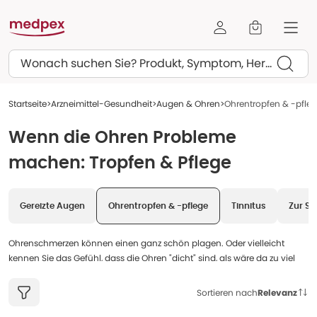
Suchen
Startseite
Arzneimittel-Gesundheit
Augen & Ohren
Ohrentropfen & -pfle
Wenn die Ohren Probleme
machen: Tropfen & Pflege
Gereizte Augen
Ohrentropfen & -pflege
Tinnitus
Zur St
Ohrenschmerzen können einen ganz schön plagen. Oder vielleicht
kennen Sie das Gefühl, dass die Ohren "dicht" sind, als wäre da zu viel
Ohrenschmalz drin? Beides ist lästig, aber zum Glück gibt es da ein paar
Dinge, die helfen können und die Sie direkt am Ohr anwenden.
Sortieren nach
Relevanz
Wenn das Ohr schmerzt, zum Beispiel weil eine Erkältung im Anmarsch