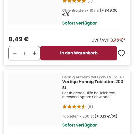
(
7
)
Ohrentropfen
•
10 ml
(=
849.00
€/l
)
Sofort verfügbar
Verkaufspreis
:
8,49 €
Ehemaliger 
UVP/AVP
8,75 €
*
In den Warenkorb
Hennig Arzneimittel GmbH & Co. KG
Vertigo Hennig Tabletten 200
St
Beruhigende Hilfe bei leichtem
altersbedingtem Schwindel
(
6
)
Tabletten
•
200 St
(=
0.13 €/St
)
Sofort verfügbar