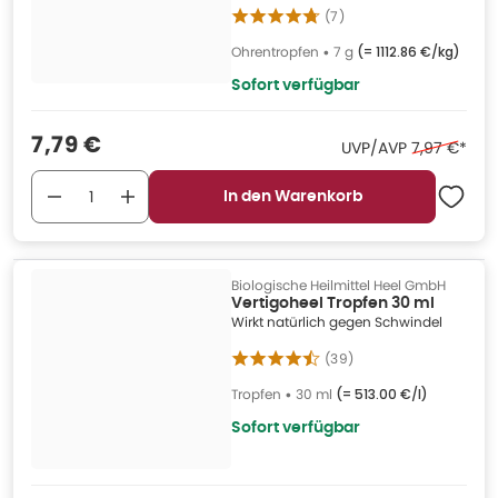
(
7
)
Ohrentropfen
•
7 g
(=
1112.86 €/kg
)
Sofort verfügbar
Verkaufspreis
:
7,79 €
Ehemaliger 
UVP/AVP
7,97 €
*
In den Warenkorb
Biologische Heilmittel Heel GmbH
Vertigoheel Tropfen 30 ml
Wirkt natürlich gegen Schwindel
(
39
)
Tropfen
•
30 ml
(=
513.00 €/l
)
Sofort verfügbar