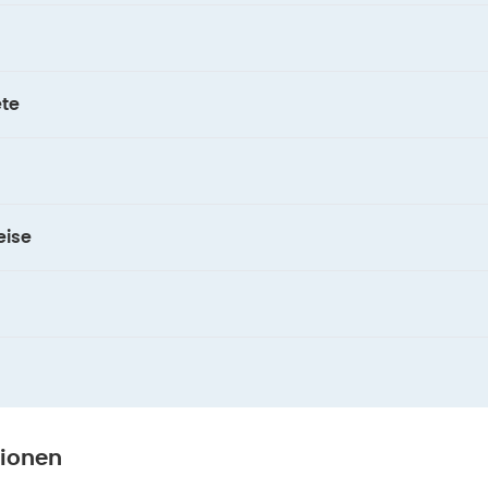
te
ise
tionen