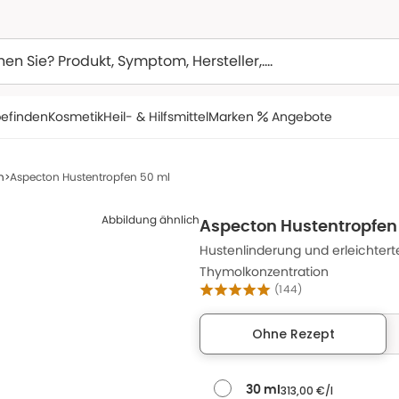
efinden
Kosmetik
Heil- & Hilfsmittel
Marken
Angebote
n
Aspecton Hustentropfen 50 ml
Abbildung ähnlich
Aspecton Hustentropfen
Hustenlinderung und erleichter
Thymolkonzentration
(
144
)
Ohne Rezept
313,00 €/l
30 ml