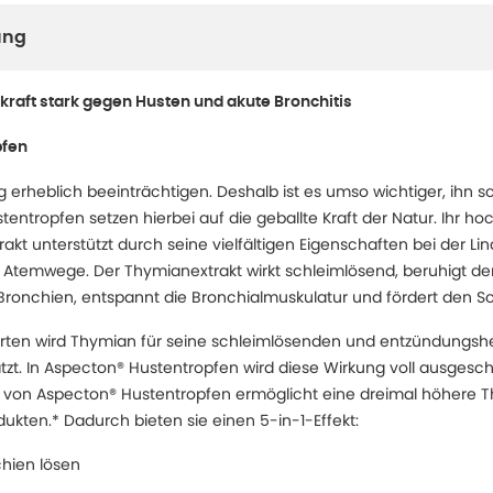
ung
kraft stark gegen Husten und akute Bronchitis
pfen
 erheblich beeinträchtigen. Deshalb ist es umso wichtiger, ihn sc
tentropfen setzen hierbei auf die geballte Kraft der Natur. Ihr ho
akt unterstützt durch seine vielfältigen Eigenschaften bei der L
temwege. Der Thymianextrakt wirkt schleimlösend, beruhigt den 
ronchien, entspannt die Bronchialmuskulatur und fördert den Sc
derten wird Thymian für seine schleimlösenden und entzündun
zt. In Aspecton® Hustentropfen wird diese Wirkung voll ausgesc
n von Aspecton® Hustentropfen ermöglicht eine dreimal höhere 
ukten.* Dadurch bieten sie einen 5-in-1-Effekt:
chien lösen