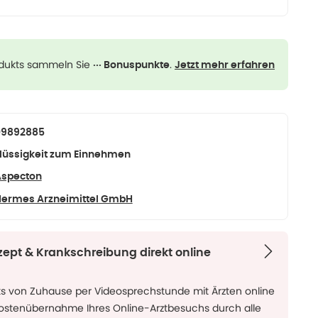
odukts sammeln Sie
.
··· Bonuspunkte
Jetzt mehr erfahren
09892885
lüssigkeit zum Einnehmen
Aspecton
ermes Arzneimittel GmbH
zept & Krankschreibung direkt online
ks von Zuhause per Videosprechstunde mit Ärzten online
Kostenübernahme Ihres Online-Arztbesuchs durch alle