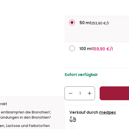
253,80 €/l
50 ml
159,90 €/l
100 ml
Sofort verfügbar
rakt
, entkrampfen die Bronchien¹,
Verkauf durch
medpex
ündungen in den Bronchien²
ten, Lactose und Farbstoffen