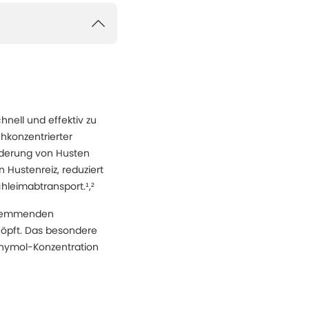
hnell und effektiv zu
chkonzentrierter
inderung von Husten
Hustenreiz, reduziert
hleimabtransport.¹,²
gshemmenden
höpft. Das besondere
Thymol-Konzentration