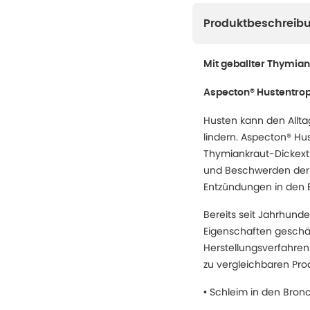
Produktbeschreib
Mit geballter Thymian
Aspecton® Hustentro
Husten kann den Alltag
lindern. Aspecton® Hus
Thymiankraut-Dickextr
und Beschwerden der A
Entzündungen in den B
Bereits seit Jahrhun
Eigenschaften geschät
Herstellungsverfahre
zu vergleichbaren Prod
• Schleim in den Bron