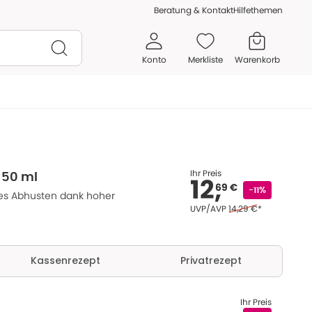
Beratung & Kontakt
Hilfethemen
Konto
Merkliste
Warenkorb
Ihr Preis
 50 ml
12,
69 €
-11%
tes Abhusten dank hoher
Ehemaliger Preis (U V
UVP/AVP
14,29 €
*
Kassenrezept
Privatrezept
Ihr Preis