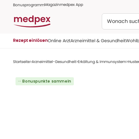
Magazin
medpex App
Bonusprogramm
Suchen
Online Arzt
Arzneimittel & Gesundheit
Wohlb
Rezept einlösen
Startseite
Arzneimittel-Gesundheit
Erkältung & Immunsystem
Huste
··· Bonuspunkte sammeln