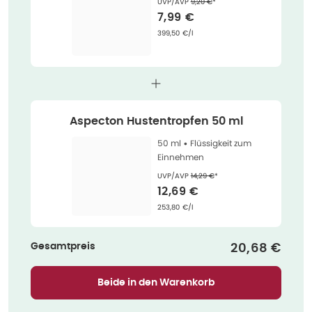
Ehemaliger Preis (U V P)
:
UVP/AVP
9,20 €
*
Verkaufspreis
:
7,99 €
Grundpreis
:
399,50 €/l
Aspecton Hustentropfen 50 ml
50 ml •
Flüssigkeit zum
Einnehmen
Ehemaliger Preis (U V P)
:
UVP/AVP
14,29 €
*
Verkaufspreis
:
12,69 €
Grundpreis
:
253,80 €/l
Gesamtpreis
Verkaufspre
20,68 €
Beide in den Warenkorb