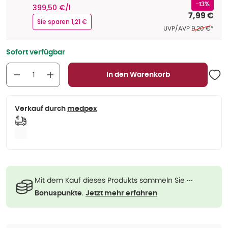
-13%
399,50 €/l
7,99 €
Sie sparen 1,21 €
Ehemaliger P
UVP/AVP
9,20 €
*
Sofort verfügbar
In den Warenkorb
Verkauf durch
medpex
Mit dem Kauf dieses Produkts sammeln Sie
···
.
Bonuspunkte
Jetzt mehr erfahren