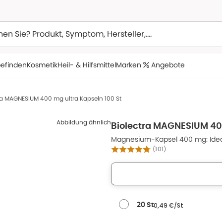
efinden
Kosmetik
Heil- & Hilfsmittel
Marken
Angebote
ra MAGNESIUM 400 mg ultra Kapseln 100 St
Abbildung ähnlich
Biolectra MAGNESIUM 400
Magnesium-Kapsel 400 mg: Ideal
(
101
)
0,49 €/St
20 St