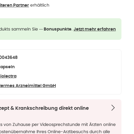
erhältlich
iteren Partner
odukts sammeln Sie
.
··· Bonuspunkte
Jetzt mehr erfahren
10043648
apseln
iolectra
ermes Arzneimittel GmbH
zept & Krankschreibung direkt online
ks von Zuhause per Videosprechstunde mit Ärzten online
Kostenübernahme Ihres Online-Arztbesuchs durch alle