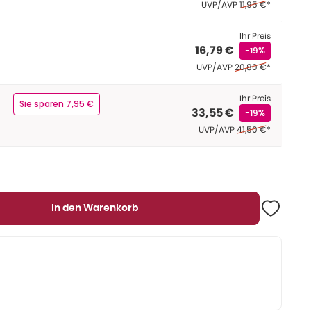
Ehemaliger Preis (
UVP/AVP
11,95 €
*
Ihr Preis
16,79 €
-19%
Ehemaliger Preis (U
UVP/AVP
20,80 €
*
Ihr Preis
Sie sparen 7,95 €
33,55 €
-19%
Ehemaliger Preis (
UVP/AVP
41,50 €
*
In den Warenkorb