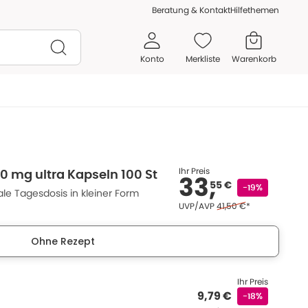
Beratung & Kontakt
Hilfethemen
Konto
Merkliste
Warenkorb
Ihr Preis
 mg ultra Kapseln 100 St
33,
55 €
-19%
e Tagesdosis in kleiner Form
Ehemaliger Preis (U V P
UVP/AVP
41,50 €
*
Ohne Rezept
Ihr Preis
9,79 €
-18%