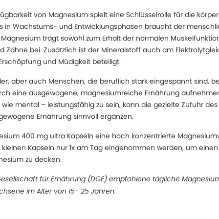
ügbarkeit von Magnesium spielt eine Schlüsselrolle für die körpe
s in Wachstums- und Entwicklungsphasen braucht der menschl
. Magnesium trägt sowohl zum Erhalt der normalen Muskelfunktion
Zähne bei. Zusätzlich ist der Mineralstoff auch am Elektrolytgl
Erschöpfung und Müdigkeit beteiligt.
tler, aber auch Menschen, die beruflich stark eingespannt sind, 
durch eine ausgewogene, magnesiumreiche Ernährung aufnehme
 wie mental – leistungsfähig zu sein, kann die gezielte Zufuhr de
sgewogene Ernährung sinnvoll ergänzen.
nesium 400 mg ultra Kapseln eine hoch konzentrierte Magnesiu
e kleinen Kapseln nur 1x am Tag eingenommen werden, um einen
nesium zu decken.
esellschaft für Ernährung (DGE) empfohlene tägliche Magnesiu
hsene im Alter von 15- 25 Jahren.