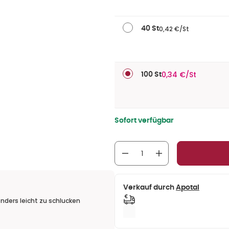
0,42 €/St
40 St
0,34 €/St
100 St
Sofort verfügbar
Verkauf durch
Apotal
ders leicht zu schlucken