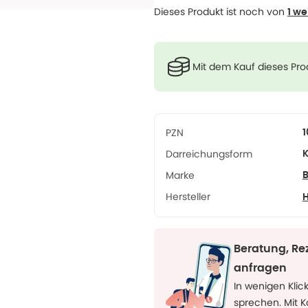
Dieses Produkt ist noch von
1 we
Mit dem Kauf dieses Pr
PZN
Darreichungsform
K
Marke
B
Hersteller
H
Beratung, Re
anfragen
In wenigen Klic
sprechen. Mit 