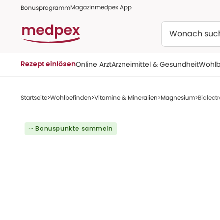
Magazin
medpex App
Bonusprogramm
Suchen
Online Arzt
Arzneimittel & Gesundheit
Wohlb
Rezept einlösen
Startseite
Wohlbefinden
Vitamine & Mineralien
Magnesium
Biolect
··· Bonuspunkte sammeln