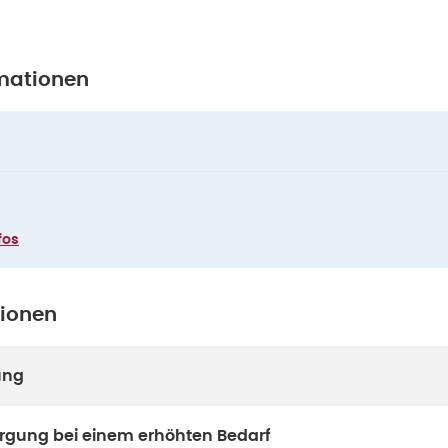
mationen
fos
tionen
ung
gung bei einem erhöhten Bedarf