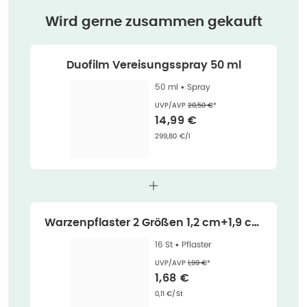
Wird gerne zusammen gekauft
Duofilm Vereisungsspray 50 ml
50 ml •
Spray
Ehemaliger Preis (U V P)
:
UVP/AVP
20,50 €
*
Verkaufspreis
:
14,99 €
Grundpreis
:
299,80 €/l
Warzenpflaster 2 Größen 1,2 cm+1,9 cm
me 16 St
16 St •
Pflaster
Ehemaliger Preis (U V P)
:
UVP/AVP
1,99 €
*
Verkaufspreis
:
1,68 €
Grundpreis
:
0,11 €/St