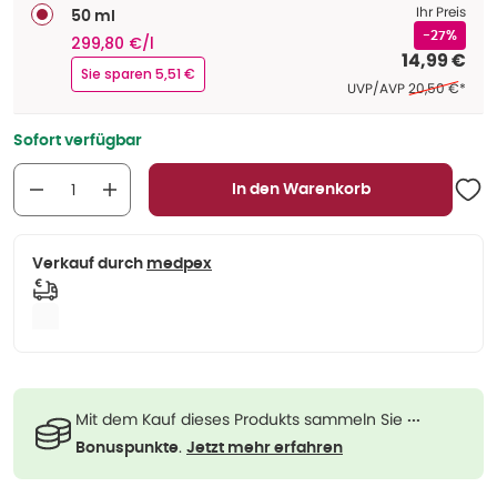
Ihr Preis
50 ml
-27%
299,80 €/l
14,99 €
Sie sparen 5,51 €
Ehemaliger Pre
UVP/AVP
20,50 €
*
Sofort verfügbar
In den Warenkorb
Verkauf durch
medpex
Mit dem Kauf dieses Produkts sammeln Sie
···
.
Bonuspunkte
Jetzt mehr erfahren