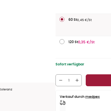
0,45 €/St
60 St
0,35 €/St
120 St
Sofort verfügbar
toleranz
Verkauf durch
medpex