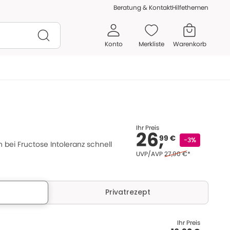
Beratung & Kontakt
Hilfethemen
Konto
Merkliste
Warenkorb
Ihr Preis
26,
99 €
-3%
bei Fructose Intoleranz schnell
Ehemaliger Preis (U V 
UVP/AVP
27,90 €
*
Privatrezept
Ihr Preis