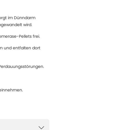
sorgt im Dünndarm
mgewandelt wird.
omerase-Pellets frei.
 und entfalten dort
 Verdauungsstörungen.
t einnehmen.