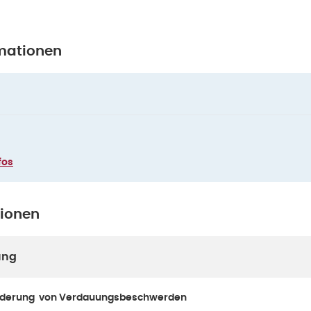
mationen
fos
tionen
ung
inderung von Verdauungsbeschwerden