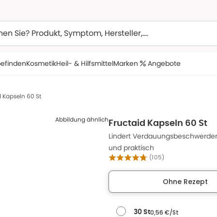
efinden
Kosmetik
Heil- & Hilfsmittel
Marken
Angebote
d Kapseln 60 St
Abbildung ähnlich
Fructaid Kapseln 60 St
Lindert Verdauungsbeschwerden 
und praktisch
(
105
)
Ohne Rezept
0,56 €/St
30 St