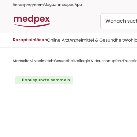
Magazin
medpex App
Bonusprogramm
Suchen
Online Arzt
Arzneimittel & Gesundheit
Wohlb
Rezept einlösen
Startseite
Arzneimittel-Gesundheit
Allergie & Heuschnupfen
Fructai
··· Bonuspunkte sammeln