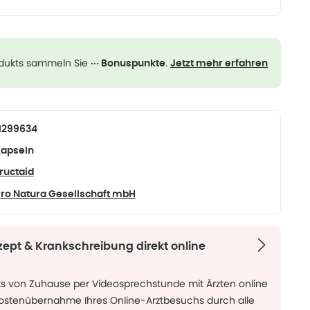
odukts sammeln Sie
.
··· Bonuspunkte
Jetzt mehr erfahren
1299634
apseln
ructaid
ro Natura Gesellschaft mbH
zept & Krankschreibung direkt online
ks von Zuhause per Videosprechstunde mit Ärzten online
Kostenübernahme Ihres Online-Arztbesuchs durch alle