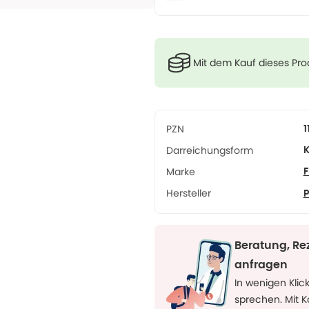
Mit dem Kauf dieses Pr
PZN
1
Darreichungsform
K
Marke
F
Hersteller
P
Beratung, Re
anfragen
In wenigen Klic
sprechen. Mit 