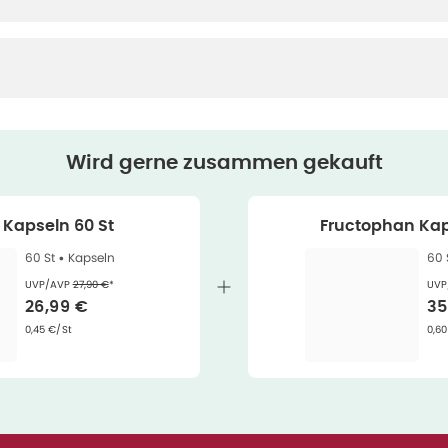
Wird gerne zusammen gekauft
 Kapseln 60 St
Fructophan Kap
60 St •
Kapseln
60 
Ehemaliger Preis (U V P)
:
UVP/AVP
27,90 €
*
UVP
Verkaufspreis
:
Ve
26,99 €
35
Grundpreis
:
Gru
0,45 €/St
0,60