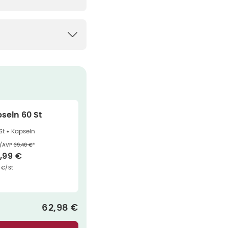
seln 60 St
St •
Kapseln
Ehemaliger Preis (U V P)
:
/AVP
39,40 €
*
rkaufspreis
:
,99 €
ndpreis
:
 €/St
Verkaufspreis
:
62,98 €