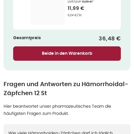
Ehemaliger Preis (U V P)
:
UVP/AVP
13,85 €
*
Verkaufspreis
:
11,99 €
Grundpreis
:
0,24 €/St
Gesamtpreis
Verkaufspre
36,48 €
Beide in den Warenkorb
Fragen und Antworten zu
Hämorrhoidal-
Zäpfchen 12 St
Hier beantwortet unser pharmazeutisches Team die
häufigsten Fragen zum Produkt.
Wie viele Hämorrhoiden-Zäpfchen darf ich täglich