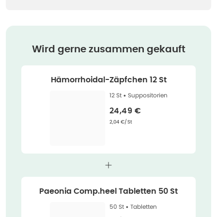
Wird gerne zusammen gekauft
Hämorrhoidal-Zäpfchen 12 St
12 St •
Suppositorien
Verkaufspreis
:
24,49 €
Grundpreis
:
2,04 €/St
Paeonia Comp.heel Tabletten 50 St
50 St •
Tabletten