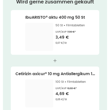
Wird gerne zusammen gekauft
IbuARISTO® aktu 400 mg 50 St
50 St •
Filmtabletten
Ehemaliger Preis (U V P)
:
UVP/AVP
7,96 €
*
Verkaufspreis
:
3,49 €
Grundpreis
:
0,07 €/St
Cetirizin axicur® 10 mg Antiallergikum 10
0 St
100 St •
Filmtabletten
Ehemaliger Preis (U V P)
:
UVP/AVP
12,82 €
*
Verkaufspreis
:
4,69 €
Grundpreis
:
0,05 €/St