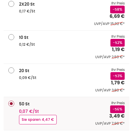
Ihr Preis
2X20 St
-58%
0,17 €/St
6,69 €
Ehemaliger Pr
UVP/AVP
15,92 €
*
Ihr Preis
10 St
-52%
0,12 €/St
1,19 €
Ehemaliger P
UVP/AVP
2,50 €
*
Ihr Preis
20 St
-53%
0,09 €/St
1,79 €
Ehemaliger P
UVP/AVP
3,80 €
*
Ihr Preis
50 St
-56%
0,07 €/St
3,49 €
Sie sparen 4,47 €
Ehemaliger P
UVP/AVP
7,96 €
*