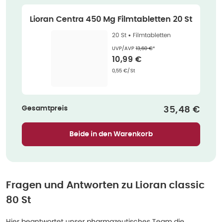
Lioran Centra 450 Mg Filmtabletten 20 St
20 St •
Filmtabletten
Ehemaliger Preis (U V P)
:
UVP/AVP
13,60 €
*
Verkaufspreis
:
10,99 €
Grundpreis
:
0,55 €/St
Gesamtpreis
Verkaufspre
35,48 €
Beide in den Warenkorb
Fragen und Antworten zu
Lioran classic
80 St
Hier beantwortet unser pharmazeutisches Team die