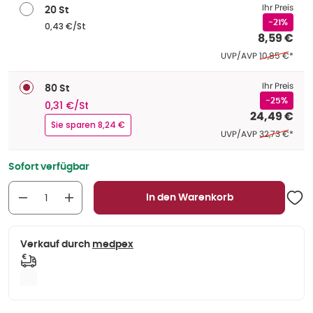
Ihr Preis
20 St
-21%
0,43 €/St
8,59 €
Ehemaliger Pr
UVP/AVP
10,85 €
*
Ihr Preis
80 St
-25%
0,31 €/St
24,49 €
Sie sparen 8,24 €
Ehemaliger Pr
UVP/AVP
32,73 €
*
Sofort verfügbar
In den Warenkorb
Verkauf durch
medpex