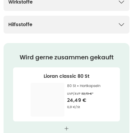
Wirkstoffe
Hilfsstoffe
Wird gerne zusammen gekauft
Lioran classic 80 St
80 St •
Hartkapseln
Ehemaliger Preis (U V P)
:
UVP/AVP
32,73 €
*
Verkaufspreis
:
24,49 €
Grundpreis
:
0,31 €/St