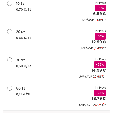
Ihr Preis
10 St
-19%
0,70 €/St
6,99 €
Ehemaliger P
UVP/AVP
8,58 €
*
Ihr Preis
20 St
-10%
0,65 €/St
12,99 €
Ehemaliger Pr
UVP/AVP
14,49 €
*
Ihr Preis
30 St
-29%
0,50 €/St
14,99 €
Ehemaliger Pre
UVP/AVP
20,98 €
*
Ihr Preis
50 St
-28%
0,38 €/St
18,79 €
Ehemaliger Pr
UVP/AVP
26,07 €
*