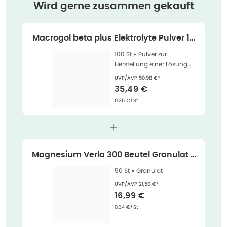
Wird gerne zusammen gekauft
Macrogol beta plus Elektrolyte Pulver 10
0 St
100 St •
Pulver zur
Herstellung einer Lösung
zum Einnehmen
Ehemaliger Preis (U V P)
:
UVP/AVP
50,98 €
*
Verkaufspreis
:
35,49 €
Grundpreis
:
0,35 €/St
Magnesium Verla 300 Beutel Granulat 5
0 St
50 St •
Granulat
Ehemaliger Preis (U V P)
:
UVP/AVP
21,50 €
*
Verkaufspreis
:
16,99 €
Grundpreis
:
0,34 €/St