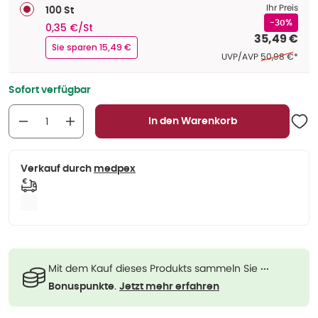
Ihr Preis
100 St
-30%
0,35 €/St
35,49 €
Sie sparen 15,49 €
Ehemaliger Pre
UVP/AVP
50,98 €
*
Sofort verfügbar
In den Warenkorb
Verkauf durch
medpex
Mit dem Kauf dieses Produkts sammeln Sie
···
.
Bonuspunkte
Jetzt mehr erfahren