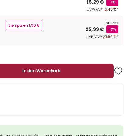
15,29 €
-1%
Ehemaliger Preis (
UVP/AVP
15,45 €
*
Ihr Preis
Sie sparen 1,96 €
25,99 €
-7%
Ehemaliger Preis (U
UVP/AVP
27,95 €
*
In den Warenkorb