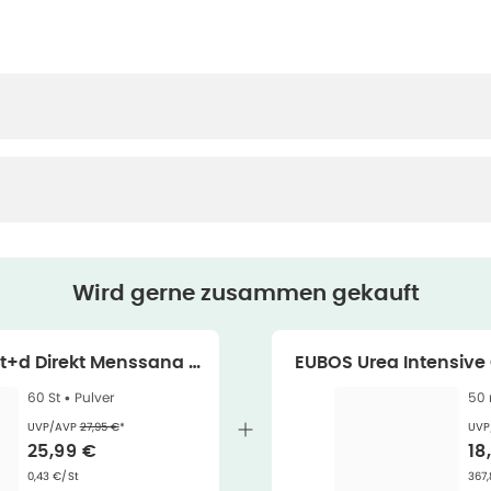
Wird gerne zusammen gekauft
t+d Direkt Menssana P
EUBOS Urea Intensive
ver 60 St
chtcreme 
60 St •
Pulver
50 
Ehemaliger Preis (U V P)
:
UVP/AVP
27,95 €
*
UVP
Verkaufspreis
:
Ve
25,99 €
18
Grundpreis
:
Gru
0,43 €/St
367,