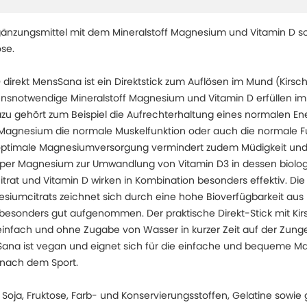
nzungsmittel mit dem Mineralstoff Magnesium und Vitamin D 
se.
direkt MensSana ist ein Direktstick zum Auflösen im Mund (Kirs
snotwendige Mineralstoff Magnesium und Vitamin D erfüllen im K
zu gehört zum Beispiel die Aufrechterhaltung eines normalen Ene
t Magnesium die normale Muskelfunktion oder auch die normale F
optimale Magnesiumversorgung vermindert zudem Müdigkeit un
per Magnesium zur Umwandlung von Vitamin D3 in dessen biolog
trat und Vitamin D wirken in Kombination besonders effektiv. Di
iumcitrats zeichnet sich durch eine hohe Bioverfügbarkeit aus
besonders gut aufgenommen. Der praktische Direkt-Stick mit Ki
einfach und ohne Zugabe von Wasser in kurzer Zeit auf der Zun
nsSana ist vegan und eignet sich für die einfache und bequeme
nach dem Sport.
, Soja, Fruktose, Farb- und Konservierungsstoffen, Gelatine sowie 