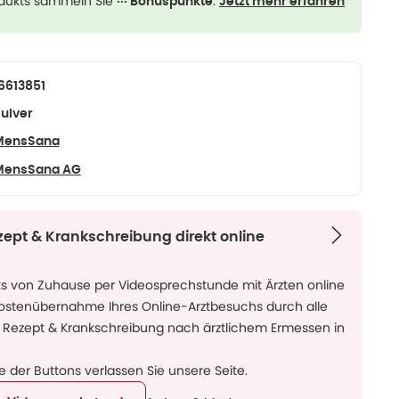
odukts sammeln Sie
.
··· Bonuspunkte
Jetzt mehr erfahren
6613851
ulver
MensSana
MensSana AG
zept & Krankschreibung direkt online
ks von Zuhause per Videosprechstunde mit Ärzten online
Kostenübernahme Ihres Online-Arztbesuchs durch alle
 Rezept & Krankschreibung nach ärztlichem Ermessen in
ne der Buttons verlassen Sie unsere Seite.