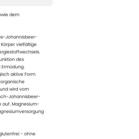
sowie dem
che-Johannisbeer-
örper vielfältige
rgiestoffwechsels.
unktion des
d Ermüdung.
isch aktive Form
e organische
 und wird vom
rsch-Johannisbeer-
ge auf. Magnesium-
 Magnesiumversorgung
glutenfrei - ohne