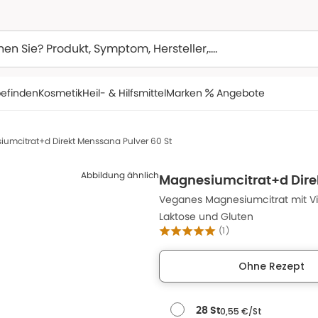
efinden
Kosmetik
Heil- & Hilfsmittel
Marken
Angebote
umcitrat+d Direkt Menssana Pulver 60 St
Abbildung ähnlich
Magnesiumcitrat+d Dire
Veganes Magnesiumcitrat mit Vit
Laktose und Gluten
(
1
)
Ohne Rezept
0,55 €/St
28 St