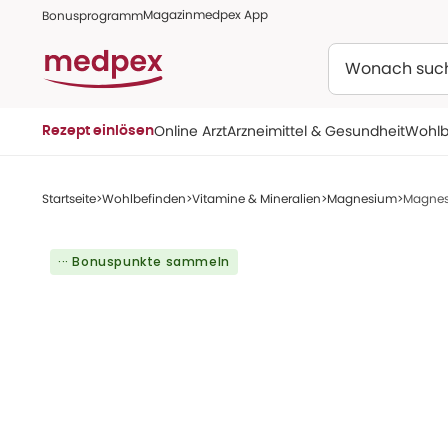
Magazin
medpex App
Bonusprogramm
Suchen
Online Arzt
Arzneimittel & Gesundheit
Wohlb
Rezept einlösen
Startseite
Wohlbefinden
Vitamine & Mineralien
Magnesium
Magnesi
··· Bonuspunkte sammeln