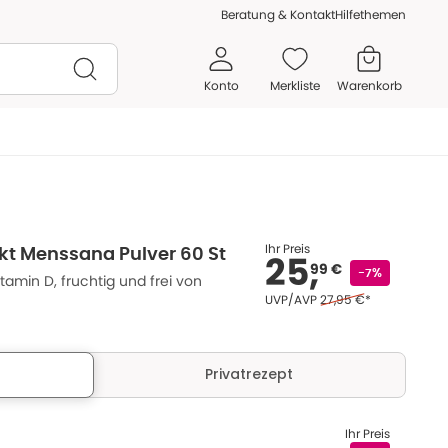
Beratung & Kontakt
Hilfethemen
Konto
Merkliste
Warenkorb
Ihr Preis
kt Menssana Pulver 60 St
25,
99 €
-7%
amin D, fruchtig und frei von
Ehemaliger Preis (U V 
UVP/AVP
27,95 €
*
Privatrezept
Ihr Preis