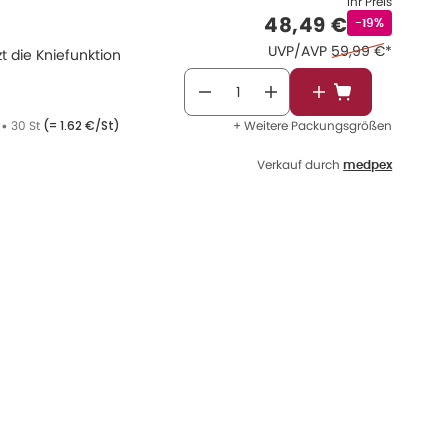
Ihr Preis
Verkaufspreis
:
48,49 €
Rabattstempe
-19%
Ehemaliger Preis 
UVP/AVP
59,99 €
*
 die Kniefunktion
In den Warenkor
•
30 St
(=
1.62 €/St
)
+ Weitere Packungsgrößen
Verkauf durch
medpex