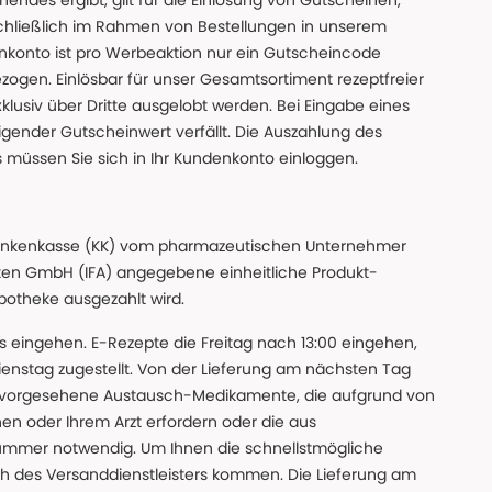
des ergibt, gilt für die Einlösung von Gutscheinen,
chließlich im Rahmen von Bestellungen in unserem
nkonto ist pro Werbeaktion nur ein Gutscheincode
gen. Einlösbar für unser Gesamtsortiment rezeptfreier
xklusiv über Dritte ausgelobt werden. Bei Eingabe eines
gender Gutscheinwert verfällt. Die Auszahlung des
s müssen Sie sich in Ihr Kundenkonto einloggen.
n Krankenkasse (KK) vom pharmazeutischen Unternehmer
ten GmbH (IFA) angegebene einheitliche Produkt-
Apotheke ausgezahlt wird.
uns eingehen. E-Rezepte die Freitag nach 13:00 eingehen,
nstag zugestellt. Von der Lieferung am nächsten Tag
 vorgesehene Austausch-Medikamente, die aufgrund von
en oder Ihrem Arzt erfordern oder die aus
nummer notwendig. Um Ihnen die schnellstmögliche
sch des Versanddienstleisters kommen. Die Lieferung am