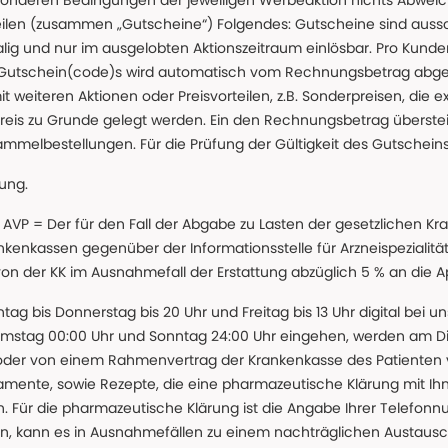
nderen Bedingungen der jeweiligen Werbeaktion nichts Abweichen
teilen (zusammen „Gutscheine“) Folgendes: Gutscheine sind auss
g und nur im ausgelobten Aktionszeitraum einlösbar. Pro Kunde
 Gutschein(code)s wird automatisch vom Rechnungsbetrag abgezo
t weiteren Aktionen oder Preisvorteilen, z.B. Sonderpreisen, die e
reis zu Grunde gelegt werden. Ein den Rechnungsbetrag überstei
ammelbestellungen. Für die Prüfung der Gültigkeit des Gutschein
lung.
 * AVP = Der für den Fall der Abgabe zu Lasten der gesetzliche
nkassen gegenüber der Informationsstelle für Arzneispezialitä
 von der KK im Ausnahmefall der Erstattung abzüglich 5 % an die 
ntag bis Donnerstag bis 20 Uhr und Freitag bis 13 Uhr digital bei 
amstag 00:00 Uhr und Sonntag 24:00 Uhr eingehen, werden am Die
oder von einem Rahmenvertrag der Krankenkasse des Patienten
amente, sowie Rezepte, die eine pharmazeutische Klärung mit Ihn
. Für die pharmazeutische Klärung ist die Angabe Ihrer Telefon
önnen, kann es in Ausnahmefällen zu einem nachträglichen Austau