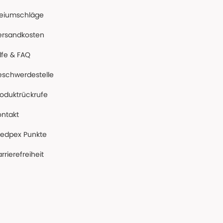
reiumschläge
ersandkosten
lfe & FAQ
eschwerdestelle
roduktrückrufe
ontakt
edpex Punkte
rrierefreiheit