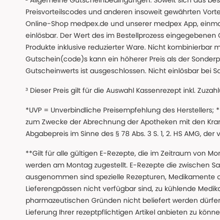
² Allgemeine Gutscheinbedingungen: Soweit sich aus beso
Preisvorteilscodes und anderen insoweit gewährten Vor
Online-Shop medpex.de und unserer medpex App, einmali
einlösbar. Der Wert des im Bestellprozess eingegebenen
Produkte inklusive reduzierter Ware. Nicht kombinierbar mi
Gutschein(code)s kann ein höherer Preis als der Sonderp
Gutscheinwerts ist ausgeschlossen. Nicht einlösbar bei S
³ Dieser Preis gilt für die Auswahl Kassenrezept inkl. Zuzah
*UVP = Unverbindliche Preisempfehlung des Herstellers;
zum Zwecke der Abrechnung der Apotheken mit den Kranke
Abgabepreis im Sinne des § 78 Abs. 3 S. 1, 2. HS AMG, der
**Gilt für alle gültigen E-Rezepte, die im Zeitraum von Mo
werden am Montag zugestellt. E-Rezepte die zwischen S
ausgenommen sind spezielle Rezepturen, Medikamente 
Lieferengpässen nicht verfügbar sind, zu kühlende Medik
pharmazeutischen Gründen nicht beliefert werden dürfen
Lieferung Ihrer rezeptpflichtigen Artikel anbieten zu k