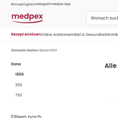
Magazin
medpex App
Bonusprogramm
Suchen
Online Arzt
Arzneimittel & Gesundheit
Wohlb
Rezept einlösen
Startseite
Marken
Dona
1500
Dona
Alle
1500
250
750
Filtern nach