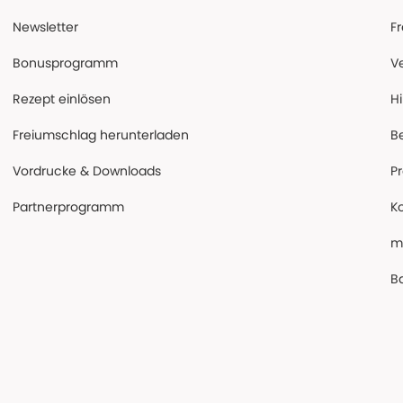
Newsletter
F
Bonusprogramm
V
Rezept einlösen
Hi
Freiumschlag herunterladen
B
Vordrucke & Downloads
P
Partnerprogramm
K
m
Ba