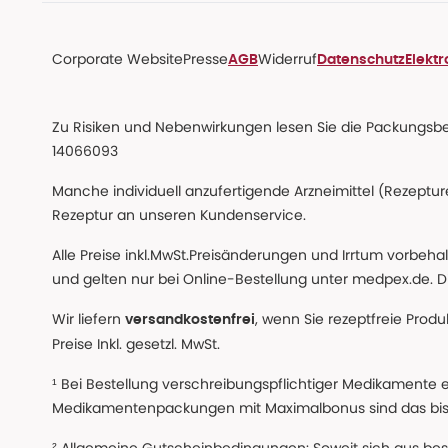
Corporate Website
Presse
Widerruf
AGB
Datenschutz
Elekt
Zu Risiken und Nebenwirkungen lesen Sie die Packungsbeil
14066093
Manche individuell anzufertigende Arzneimittel (Rezepture
Rezeptur an unseren Kundenservice.
Alle Preise inkl.MwSt.Preisänderungen und Irrtum vorbeh
und gelten nur bei Online-Bestellung unter medpex.de. Di
Wir liefern
, wenn Sie rezeptfreie Prod
versandkostenfrei
Preise Inkl. gesetzl. MwSt.
¹ Bei Bestellung verschreibungspflichtiger Medikamente 
Medikamentenpackungen mit Maximalbonus sind das bis z