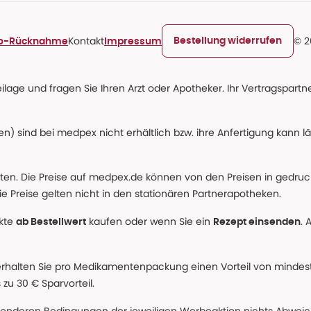
Kontakt
© 2
Bestellung widerrufen
ro-Rücknahme
Impressum
age und fragen Sie Ihren Arzt oder Apotheker. Ihr Vertragspartner
n) sind bei medpex nicht erhältlich bzw. ihre Anfertigung kann l
alten. Die Preise auf medpex.de können von den Preisen in gedru
e Preise gelten nicht in den stationären Partnerapotheken.
ukte
kaufen oder wenn Sie ein
. 
ab Bestellwert
Rezept einsenden
erhalten Sie pro Medikamentenpackung einen Vorteil von mindeste
u 30 € Sparvorteil.