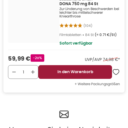
DONA 750 mg 84 St
Zur Linderung von Beschwerden bei
leichter bis mittelschwerer
Kniearthrose
(
104
)
Filmtabletten
•
84 St
(=
0.71 €/St
)
Sofort verfügbar
Verkaufspreis
:
59,99 €
Rabattstempel
-20%
Ehemaliger Pr
UVP/AVP
74,98 €
*
In den Warenkorb
+ Weitere Packungsgrößen